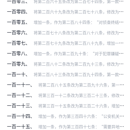
一百零三、
将第二百六十五条改为第二百七十四条，第一款修改为：“应当逮捕的犯罪嫌疑人在逃的，经县级以上公安机关负责人批准，可以发布通缉令，采取有效措施，追捕归案。”
一百零四、
将第二百六十九条改为第二百七十八条，修改为：“需要对犯罪嫌疑人在口岸采取边控措施的，应当按照有关规定制作边控对象通知书，并附有关法律文书，经县级以上公安机关负责…
一百零五、
增加一条，作为第二百八十四条：“对侦查终结的案件，公安机关应当全面审查证明证据收集合法性的证据材料，依法排除非法证据。排除非法证据后证据不足的，不得移送审查起诉…
一百零六、
将第二百七十八条改为第二百八十八条，修改为：“对查封、扣押的犯罪嫌疑人的财物及其孳息、文件或者冻结的财产，作为证据使用的，应当随案移送，并制作随案移送清单一式两…
一百零七、
将第二百七十九条改为第二百八十九条，增加一款，作为第二款：“犯罪嫌疑人自愿认罪的，应当记录在案，随案移送，并在起诉意见书中写明有关情况；认为案件符合速裁程序适用…
一百零八、
增加一条，作为第二百九十条：“对于犯罪嫌疑人在境外，需要及时进行审判的严重危害国家安全犯罪、恐怖活动犯罪案件，应当在侦查终结后层报公安部批准，移送同级人民检察院…
一百零九、
将第二百八十二条改为第二百九十三条，修改为：“人民检察院作出不起诉决定的，如果被不起诉人在押，公安机关应当立即办理释放手续。除依法转为行政案件办理外，应当根据人…
一百一十、
将第二百八十三条改为第二百九十四条，第一款修改为：“认为人民检察院作出的不起诉决定有错误的，应当在收到不起诉决定书后七日以内制作要求复议意见书，经县级以上公安机…
一百一十一、
将第二百八十五条改为第二百九十六条，第一项修改为：“（一）原认定犯罪事实不清或者证据不够充分的，应当在查清事实、补充证据后，制作补充侦查报告书，移送人民检察院审…
一百一十二、
将第三百一十二条改为第三百二十三条，修改为：“讯问未成年犯罪嫌疑人，应当通知未成年犯罪嫌疑人的法定代理人到场。无法通知、法定代理人不能到场或者法定代理人是共犯的…
一百一十三、
将第三百一十五条改为第三百二十六条，增加一款，作为第二款：“询问未成年被害人、证人，应当以适当的方式进行，注意保护其隐私和名誉，尽可能减少询问频次，避免造成二次…
一百一十四、
增加一条，作为第三百四十六条：“公安机关在异地执行传唤、拘传、拘留、逮捕，开展勘验、检查、搜查、查封、扣押、冻结、讯问等侦查活动，应当向当地公安机关提出办案协作…
一百一十五、
增加一条，作为第三百四十七条：“需要异地公安机关协助的，办案地公安机关应当制作办案协作函件，连同有关法律文书和人民警察证复印件一并提供给协作地公安机关。必要时，…