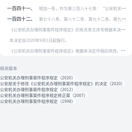
一百四十一、
增加一条，作为第三百八十七条：“公安机关可以使用电子签名、电子指纹捺印技术制作电子笔录等材料，可以使用电子印章制作法律文书。对案件当事人进行电子签名、电子指纹捺…
一百四十二、
第七十八条、第八十二条、第九十二条、第九十七条、第九十八条、第一百零五条、第一百一十条、第一百二十一条、第一百二十三条、第一百二十七条、第一百四十一条、第一百四…
《
公安机关办理刑事案件程序规定》的有关条文序号根据本决定作相应调整。
本决定自2020年9月1日起施行。
《
公安机关办理刑事案件程序规定》根据本决定作相应修改，重新公布。
相关版本
公安机关办理刑事案件程序规定（2020）
公安部关于修改《公安机关办理刑事案件程序规定》的决定（2020）
公安机关办理刑事案件程序规定（2012）
公安机关办理刑事案件程序规定修正案（2007）
公安机关办理刑事案件程序规定（1998）