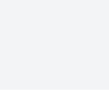
法律法规速查
专为法律人设计的法律查阅工具