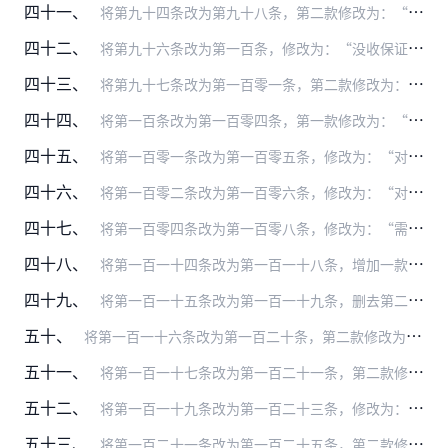
四十一、
将第九十四条改为第九十八条，第二款修改为：“被取保候审人或者其成年家属、法定代理人、辩护人或者单位、居民委员会、村民委员会负责人拒绝签名的，公安机关应当在没收保…
四十二、
将第九十六条改为第一百条，修改为：“没收保证金的决定已过复议期限，或者复议、复核后维持原决定或者变更没收保证金数额的，公安机关应当及时通知指定的银行将没收的保证…
四十三、
将第九十七条改为第一百零一条，第二款修改为：“被取保候审人可以凭退还保证金决定书到银行领取退还的保证金。被取保候审人委托他人领取的，应当出具委托书。”
四十四、
将第一百条改为第一百零四条，第一款修改为：“决定对保证人罚款的，应当报经县级以上公安机关负责人批准，制作对保证人罚款决定书，在三日以内送达保证人，告知其如果对罚…
四十五、
将第一百零一条改为第一百零五条，修改为：“对于保证人罚款的决定已过复议期限，或者复议、复核后维持原决定或者变更罚款数额的，公安机关应当及时通知指定的银行将保证人…
四十六、
将第一百零二条改为第一百零六条，修改为：“对于犯罪嫌疑人采取保证人保证的，如果保证人在取保候审期间情况发生变化，不愿继续担保或者丧失担保条件，公安机关应当责令被…
四十七、
将第一百零四条改为第一百零八条，修改为：“需要解除取保候审的，应当经县级以上公安机关负责人批准，制作解除取保候审决定书、通知书，并及时通知负责执行的派出所、被取…
四十八、
将第一百一十四条改为第一百一十八条，增加一款，作为第二款：“负责执行的派出所应当及时将执行情况通知决定监视居住的机关。”
四十九、
将第一百一十五条改为第一百一十九条，删去第二款。
五十、
将第一百一十六条改为第一百二十条，第二款修改为：“人民法院、人民检察院决定监视居住的，负责执行的派出所在批准被监视居住人离开住处或者指定的居所以及与他人会见或者…
五十一、
将第一百一十七条改为第一百二十一条，第二款修改为：“人民法院、人民检察院决定监视居住的，被监视居住人违反应当遵守的规定，负责执行的派出所应当及时通知决定监视居住…
五十二、
将第一百一十九条改为第一百二十三条，修改为：“需要解除监视居住的，应当经县级以上公安机关负责人批准，制作解除监视居住决定书，并及时通知负责执行的派出所、被监视居…
五十三、
将第一百二十一条改为第一百二十五条，第二款修改为：“紧急情况下，对于符合本规定第一百二十四条所列情形之一的，经出示人民警察证，可以将犯罪嫌疑人口头传唤至公安机关…