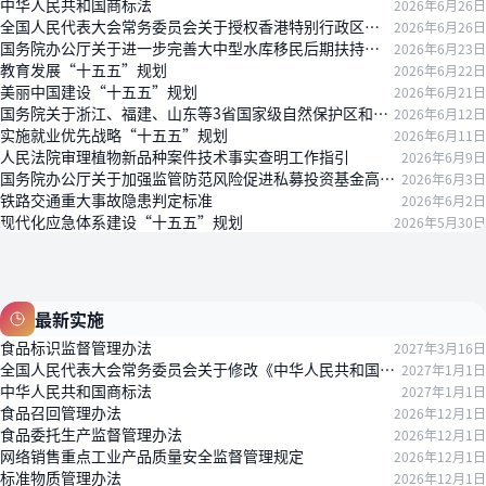
中华人民共和国商标法
2026年6月26日
全国人民代表大会常务委员会关于授权香港特别行政区对皇岗口岸港方口岸区及相关延伸区实施管辖的决定
2026年6月26日
国务院办公厅关于进一步完善大中型水库移民后期扶持政策的通知
2026年6月23日
教育发展“十五五”规划
2026年6月22日
美丽中国建设“十五五”规划
2026年6月21日
国务院关于浙江、福建、山东等3省国家级自然保护区和国家级风景名胜区整合优化方案的批复
2026年6月12日
实施就业优先战略“十五五”规划
2026年6月11日
人民法院审理植物新品种案件技术事实查明工作指引
2026年6月9日
国务院办公厅关于加强监管防范风险促进私募投资基金高质量发展的指导意见
2026年6月3日
铁路交通重大事故隐患判定标准
2026年6月2日
现代化应急体系建设“十五五”规划
2026年5月30日
最新实施
食品标识监督管理办法
2027年3月16日
全国人民代表大会常务委员会关于修改《中华人民共和国注册会计师法》的决定
2027年1月1日
中华人民共和国商标法
2027年1月1日
食品召回管理办法
2026年12月1日
食品委托生产监督管理办法
2026年12月1日
网络销售重点工业产品质量安全监督管理规定
2026年12月1日
标准物质管理办法
2026年12月1日