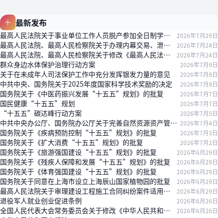
最新发布
最高人民法院关于事业单位工作人员脱产参加全日制学历教育后违反服务期约定有关问题的批复
2026年7月29日
最高人民法院、最高人民检察院关于办理内幕交易、泄露内幕信息刑事案件具体应用法律若干问题的解释
2026年7月24日
最高人民法院、最高人民检察院关于修改《最高人民法院、最高人民检察院关于办理内幕交易、泄露内幕信息刑事案件具体应用法律若干问题的解释》的决定
2026年7月24日
群众身边水体保护治理行动方案
2026年7月9日
关于在未成年人司法保护工作中充分发挥银发力量的意见
2026年7月8日
中共中央、国务院关于2025年度国家科学技术奖励的决定
2026年7月8日
国务院关于《中医药振兴发展“十五五”规划》的批复
2026年7月7日
国民健康“十五五”规划
2026年7月7日
“十五五”碳达峰行动方案
2026年7月5日
中共中央办公厅、国务院办公厅关于完善自然资源资产管理制度体系的意见
2026年7月4日
国务院关于《疾病预防控制“十五五”规划》的批复
2026年7月3日
国务院关于《扩大消费“十五五”规划》的批复
2026年7月2日
国务院关于《旅游强国建设“十五五”规划》的批复
2026年6月29日
国务院关于《残疾人保障和发展“十五五”规划》的批复
2026年6月29日
国务院关于《体育强国建设“十五五”规划》的批复
2026年6月29日
国务院关于同意在上海市设立上海辰山国家植物园的批复
2026年6月29日
最高人民法院关于审理建设工程施工合同纠纷案件适用法律问题的解释（二）
2026年6月29日
退役军人就业创业促进条例
2026年6月26日
全国人民代表大会常务委员会关于修改《中华人民共和国注册会计师法》的决定
2026年6月26日