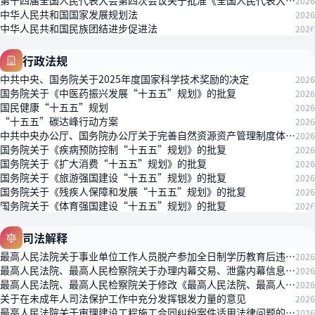
第十四届全国人民代表大会第四次会议关于批准《全国人民代表大会常务委员会关于法律清理工作情况和有关法律和决定处理意见的报告》的决定
2026
中华人民共和国国家发展规划法
2026
中华人民共和国民族团结进步促进法
2026
行政法规
中共中央、国务院关于2025年度国家科学技术奖励的决定
2026
国务院关于《中医药振兴发展“十五五”规划》的批复
2026
国民健康“十五五”规划
2026
“十五五”碳达峰行动方案
2026
中共中央办公厅、国务院办公厅关于完善自然资源资产管理制度体系的意见
2026
国务院关于《疾病预防控制“十五五”规划》的批复
2026
国务院关于《扩大消费“十五五”规划》的批复
2026
国务院关于《旅游强国建设“十五五”规划》的批复
2026
国务院关于《残疾人保障和发展“十五五”规划》的批复
2026
国务院关于《体育强国建设“十五五”规划》的批复
2026
司法解释
最高人民法院关于事业单位工作人员脱产参加全日制学历教育后违反服务期约定有关问题的批复
2026
最高人民法院、最高人民检察院关于办理内幕交易、泄露内幕信息刑事案件具体应用法律若干问题的解释
2026
最高人民法院、最高人民检察院关于修改《最高人民法院、最高人民检察院关于办理内幕交易、泄露内幕信息刑事案件具体应用法律若干问题的解释》的决定
2026
关于在未成年人司法保护工作中充分发挥银发力量的意见
2026
最高人民法院关于审理建设工程施工合同纠纷案件适用法律问题的解释（二）
2026