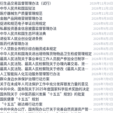
衍生品交易监督管理办法（试行）
2026年11月16日
中华人民共和国监狱法
2026年11月1日
医疗器械生产质量管理规范
2026年11月1日
金融产品网络营销管理办法
2026年9月30日
促进和规范电子单证应用规定
2026年9月1日
私募投资基金信息披露监督管理办法
2026年9月1日
中华人民共和国生态环境法典
2026年8月15日
退役军人就业创业促进条例
2026年8月1日
医药代表管理办法
2026年8月1日
个人贷款业务明示综合融资成本规定
2026年8月1日
中华人民共和国海关进出境特殊货物物品卫生检疫管理规定
2026年8月1日
最高人民法院关于事业单位工作人员脱产参加全日制学历教育后违反服务期约定有关问题的批复
2026年7月30日
最高人民法院、最高人民检察院关于办理内幕交易、泄露内幕信息刑事案件具体应用法律若干问题的解释
2026年7月27日
最高人民法院、最高人民检察院关于修改《最高人民法院、最高人民检察院关于办理内幕交易、泄露内幕信息刑事案件具体应用法律若干问题的解释》的决定
2026年7月27日
人工智能拟人化互动服务管理暂行办法
2026年7月15日
群众身边水体保护治理行动方案
2026年7月9日
关于在未成年人司法保护工作中充分发挥银发力量的意见
2026年7月8日
中共中央、国务院关于2025年度国家科学技术奖励的决定
2026年7月8日
国务院关于《中医药振兴发展“十五五”规划》的批复
2026年7月7日
国民健康“十五五”规划
2026年7月7日
“十五五”碳达峰行动方案
2026年7月5日
中共中央办公厅、国务院办公厅关于完善自然资源资产管理制度体系的意见
2026年7月4日