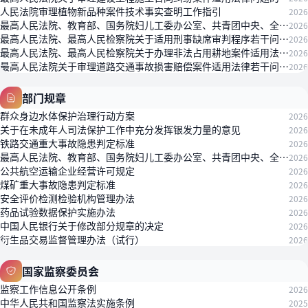
人民法院审理植物新品种案件技术事实查明工作指引
2026
最高人民法院、教育部、国务院妇儿工委办公室、共青团中央、全国妇联关于开展“播法治种子，树法治信仰”法治宣传教育活动的通知
2026
最高人民法院、最高人民检察院关于适用刑事缺席审判程序若干问题的规定
2026
最高人民法院、最高人民检察院关于办理非法占用耕地案件适用法律若干问题的规定
2026
最高人民法院关于审理道路交通事故损害赔偿案件适用法律若干问题的解释（二）
2026
部门规章
群众身边水体保护治理行动方案
2026
关于在未成年人司法保护工作中充分发挥银发力量的意见
2026
铁路交通重大事故隐患判定标准
2026
最高人民法院、教育部、国务院妇儿工委办公室、共青团中央、全国妇联关于开展“播法治种子，树法治信仰”法治宣传教育活动的通知
2026
公共航空运输企业经营许可规定
2026
煤矿重大事故隐患判定标准
2026
安全评价检测检验机构管理办法
2026
药品试验数据保护实施办法
2026
中国人民银行关于修改部分规章的决定
2026
衍生品交易监督管理办法（试行）
2026
国家监察委员会
监察工作信息公开条例
2026
中华人民共和国监察法实施条例
2025