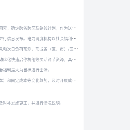
区联络线计划，作为送受两端市场的初始条件。
以社会福利最大为目标，以已发布的信息作为市场优…
测，形成省（区、市）/区域日前预出清结果。
节资源。具备条件的地区，经营主体可在规定时间前…
会福利最大为目标进行出清。
趋势，及时开展成本调查，明确各类型机组成本。
及时补发或更正，并进行情况说明。