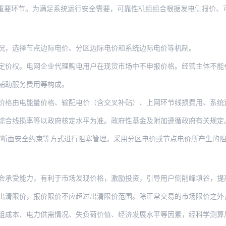
。为满足系统运行安全需要，可靠性机组组合根据发电侧报价、可再生能源出力预测、省间送
况，选择节点边际电价、分区边际电价和系统边际电价等机制。
定价权。电网企业代理购电用户在现货市场中不申报价格。经营主体不能
辅助服务费用等构成。
能量价格、输配电价（含交叉补贴）、上网环节线损费用、系统运行费用（包括辅助服务费用
综合线损率等以政府核定水平为准。政府性基金及附加遵循政府有关规定
/断面安全约束等方式进行阻塞管理。采用分区电价或节点电价所产生的
会承受能力，有利于市场发现价格，激励投资，引导用户侧削峰填谷，提
，报价限价不应超过出清限价范围。除正常交易的市场限价之外，当市场价格处于价格限值的
组成本、电力供需情况、失负荷价值、经济发展水平等因素，经科学测算