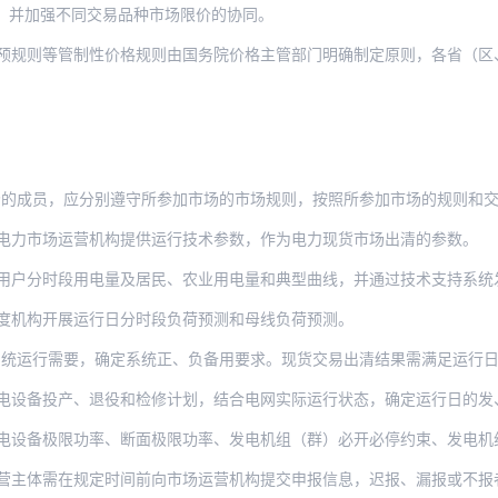
，并加强不同交易品种市场限价的协同。
管制性价格规则由国务院价格主管部门明确制定原则，各省（区、市）价格主管部门会同有关
场的成员，应分别遵守所参加市场的市场规则，按照所参加市场的规则和
电力市场运营机构提供运行技术参数，作为电力现货市场出清的参数。
用户分时段用电量及居民、农业用电量和典型曲线，并通过技术支持系统
度机构开展运行日分时段负荷预测和母线负荷预测。
行需要，确定系统正、负备用要求。现货交易出清结果需满足运行日的系统备用要求，特殊时期
电设备投产、退役和检修计划，结合电网实际运行状态，确定运行日的发
电设备极限功率、断面极限功率、发电机组（群）必开必停约束、发电机
营主体需在规定时间前向市场运营机构提交申报信息，迟报、漏报或不报