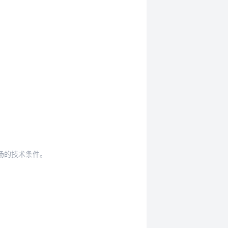
场的技术条件。