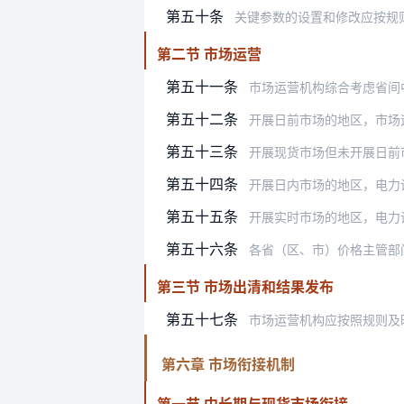
第五十条
关键参数的设置和修改应按规
第二节 市场运营
第五十一条
市场运营机构综合考虑省间中长
第五十二条
开展日前市场的地区，市场运营机构
第五十三条
开展现货市场但未开展日前市场
第五十四条
开展日内市场的地区，电力调度机构
第五十五条
开展实时市场的地区，电力
第五十六条
各省（区、市）价格主管部门会同
第三节 市场出清和结果发布
第五十七条
市场运营机构应按照规则及
第六章 市场衔接机制
第一节 中长期与现货市场衔接