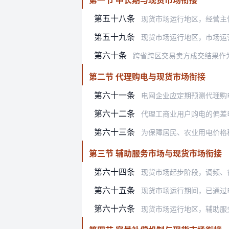
第五十八条
现货市场运行地区，经营主体
第五十九条
现货市场运行地区，市场运
第六十条
跨省跨区交易卖方成交结果作为
第二节 代理购电与现货市场衔接
第六十一条
电网企业应定期预测代理购电工商业
第六十二条
代理工商业用户购电的偏差
第六十三条
为保障居民、农业用电价格
第三节 辅助服务市场与现货市场衔接
第六十四条
现货市场起步阶段，调频、
第六十五条
现货市场运行期间，已通过
第六十六条
现货市场运行地区，辅助服