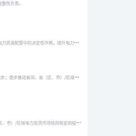
完整性负责。
用，提升电力系统调节能力，促进可再生能源消纳…
步推动省间、省（区、市）/区域市场融合。
现货市场规则规定的程序开展相关市场运行工作。