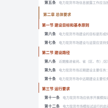
第五条
电力现货市场信息披露工作应当
第二章 总体要求
第一节 建设目标和基本原则
第六条
电力现货市场建设的目标是形成体现时间
第七条
电力现货市场建设与运营应坚持
第二节 建设路径
第八条
近期推进省间、省（区、市）/区域
第九条
电力现货市场近期建设主要任务
第十条
电力现货市场中远期建设主要任
第三节 运行要求
第十一条
电力现货市场应依序开展模拟试运行
第十二条
电力现货市场模拟试运行的启