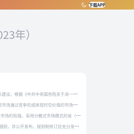
下载APP
023年）
务院关于进一步深化电力体制改革的若干意见》、…
空价值的市场出清价格，并配套开展调频、备用等…
式市场模式的省（区、市）/区域和省间电力现货…
规则制修订应充分发挥电力市场管理委员会作用。