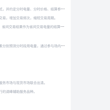
时电量、分时价格、结算参考点等关键要素。
交易，增加交易频次，缩短交易周期。
间交易结果作为省间交易电量的结算依据。
过参与场内集中交易方式（不含撮合交易）代理购电…
服务市场与现货市场联合出清。
行的调峰辅助服务品种。