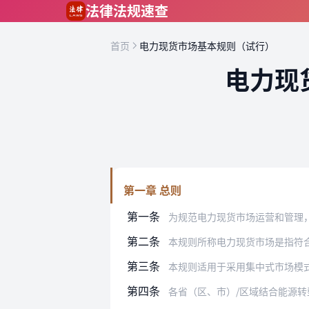
跳到主要内容
法律法规速查
首页
电力现货市场基本规则（试行）
电力现
第一章 总则
第一条
为规范电力现货市场运营和管理，依法维
第二条
本规则所称电力现货市场是指符合准入条
第三条
本规则适用于采用集中式市场模式的省（
第四条
各省（区、市）/区域结合能源转型需