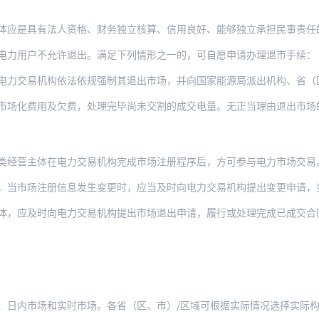
有法人资格、财务独立核算、信用良好、能够独立承担民事责任的经济实体，其中发电企业应
电力用户不允许退出。满足下列情形之一的，可自愿申请办理退市手续：
电力交易机构依法依规强制其退出市场，并向国家能源局派出机构、省（
场化费用及欠费，处理完毕尚未交割的成交电量。无正当理由退出市场的经营主体
体在电力交易机构完成市场注册程序后，方可参与电力市场交易。各电力交易机构共享注册信
场注册信息发生变更时，应当及时向电力交易机构提出变更申请，变更信息经公示无异议后，电
时向电力交易机构提出市场退出申请，履行或处理完成已成交合同有关事项，并由电力交易机
、日内市场和实时市场。各省（区、市）/区域可根据实际情况选择实际