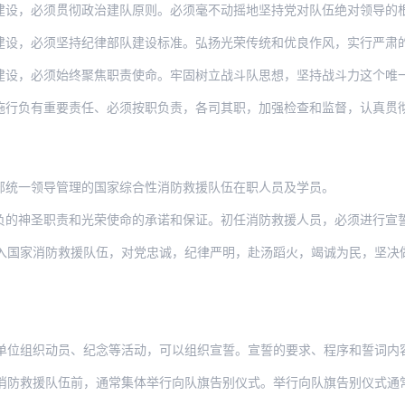
须贯彻政治建队原则。必须毫不动摇地坚持党对队伍绝对领导的根本原则和制度，确保人民
须坚持纪律部队建设标准。弘扬光荣传统和优良作风，实行严肃的纪律、严密的组织，按照
须始终聚焦职责使命。牢固树立战斗队思想，坚持战斗力这个唯一的根本的标准，保持枕戈
施行负有重要责任、必须按职负责，各司其职，加强检查和监督，认真贯
部统一领导管理的国家综合性消防救援队伍在职人员及学员。
负的神圣职责和光荣使命的承诺和保证。初任消防救援人员，必须进行宣
防救援队伍，对党忠诚，纪律严明，赴汤蹈火，竭诚为民，坚决做到服从命令、听从指挥，恪
位组织动员、纪念等活动，可以组织宣誓。宣誓的要求、程序和誓词内容，由支
队伍前，通常集体举行向队旗告别仪式。举行向队旗告别仪式通常与宣布退出命令一并进行，