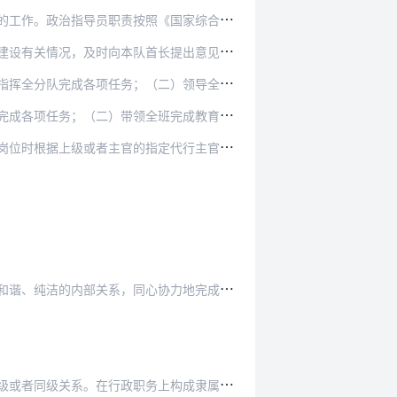
《国家综合性消防救援队伍政治工作暂行规定》的有…
长提出意见建议；（二）协助中队（站）首长拟制全…
二）领导全分队完成教育训练任务，提高全分队人员…
班完成教育训练任务，提高全班人员的政治素养、专…
定代行主官职责。副班长隶属于班长，协助班长工作…
。
、纯洁的内部关系，同心协力地完成任务。
上构成隶属关系时，行政职务高的是首长又是上级，…