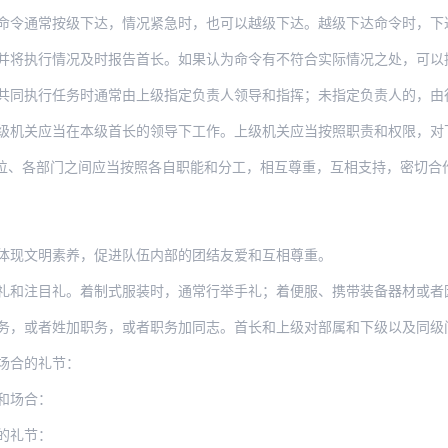
令通常按级下达，情况紧急时，也可以越级下达。越级下达命令时，下达命令的首长
情况及时报告首长。如果认为命令有不符合实际情况之处，可以提出建议，但在首长未改变命
任务时通常由上级指定负责人领导和指挥；未指定负责人的，由行政职务高的负责领导和指挥
当在本级首长的领导下工作。上级机关应当按照职责和权限，对下级机关的业务工作提出要求
位、各部门之间应当按照各自职能和分工，相互尊重，互相支持，密切合
体现文明素养，促进队伍内部的团结友爱和互相尊重。
礼和注目礼。着制式服装时，通常行举手礼；着便服、携带装备器材或者
姓加职务，或者职务加同志。首长和上级对部属和下级以及同级间的称呼，可以称姓名或者姓
场合的礼节：
和场合：
的礼节：