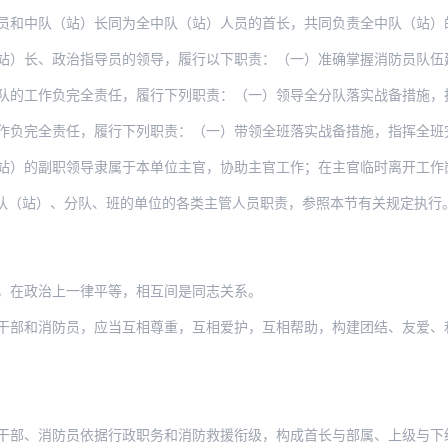
（站）长同为全中队（站）人员的首长，共同负责全中队（站）的工作。政治指导员职责按照
政治指导员的领导，履行以下职责：（一）准确掌握消防员队伍建设有关情况，及时向本队首
负完全责任，履行下列职责：（一）领导全分队落实战备措施，指挥全分队完成各项任务；（
责任，履行下列职责：（一）带领全班落实战备措施，指挥全班完成各项任务；（二）带领全
职领导隶属于本单位主官，协助主官工作；在主官临时离开工作岗位时根据上级或者主官的指
队（站）、分队、班的单位的各类主管人员职责，参照本节有关规定执行
，在政治上一律平等，相互间是同志关系。
干部和消防员，应当互相尊重，互相爱护，互相帮助，构建团结、友爱、和谐
防员依据行政职务和消防救援衔级，构成首长与部属、上级与下级或者同级关系。在行政职务