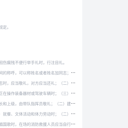
规定。
因伤瘸残不便行举手礼时，行注目礼。
名加同志；下级对上级，可以称首长或者首长加同志…
礼；（二）进见首长时，在进入首长室内前，应当敲…
时；（三）进行文体活动和体力劳动时；（四）乘坐…
；（二）建制单位在停止间，当上级首长来到时，带…
时；（二）演习、执行任务中和开进途中休息时；（…
员应当自行立正，举止庄重，肃立致敬，自始至终跟…