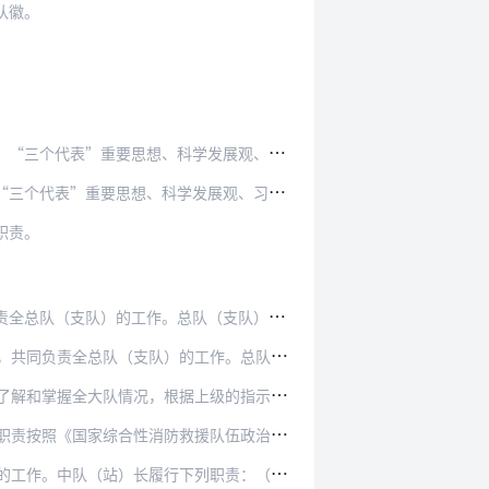
队徽。
学发展观、习近平新时代中国特色社会主义思想，…
发展观、习近平新时代中国特色社会主义思想，贯…
职责。
队（支队）长履行下列职责：（一）了解和掌握全…
工作。总队（支队）政治委员职责按照《国家综合性…
上级的指示、计划和要求，制定落实的具体措施，领…
防救援队伍政治工作暂行规定》的有关规定执行。
列职责：（一）熟悉全中队（站）情况，根据上级的…