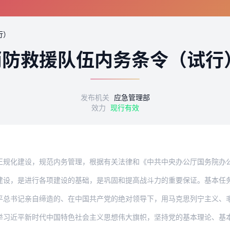
行）
消防救援队伍内务条令（试行
发布机关
应急管理部
效力
现行有效
设，规范内务管理，根据有关法律和《中共中央办公厅国务院办公厅关于印发〈组建国家综
进行各项建设的基础，是巩固和提高战斗力的重要保证。基本任务是，使每名国家综合性消
亲自缔造的、在中国共产党的绝对领导下，用马克思列宁主义、毛泽东思想、邓小平理论、
新时代中国特色社会主义思想伟大旗帜，坚持党的基本理论、基本路线、基本方略，坚决听