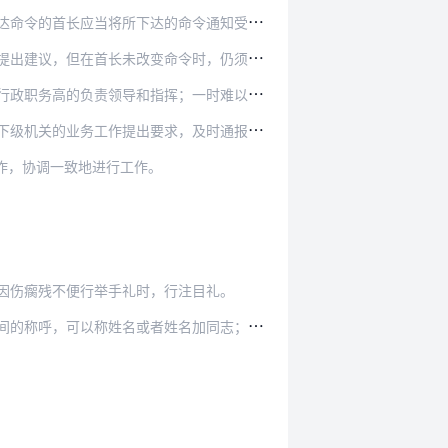
应当将所下达的命令通知受令者的直接首长。
令时，仍须坚决执行。执行中如果情况发生急剧变化…
；一时难以区别行政职务高低时，由非专业技术人员…
，及时通报情况，检查指导工作。下级机关应当按照…
作，协调一致地进行工作。
因伤瘸残不便行举手礼时，行注目礼。
名加同志；下级对上级，可以称首长或者首长加同志…