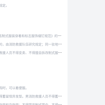
规定。
钉规范》的要求，配套穿着制式服装，佩带标志服…
；同一驻地的消防救援队伍和森林消防队伍应当保持…
拆改制式服装，不得将制式服装和标志服饰出借或者…
购时，可以着便服。
人员不得蓄胡须，鬓角发际不得超过耳廓内线的二分…
围巾，不得在外露的腰带上系挂钥匙和饰物等，不得…