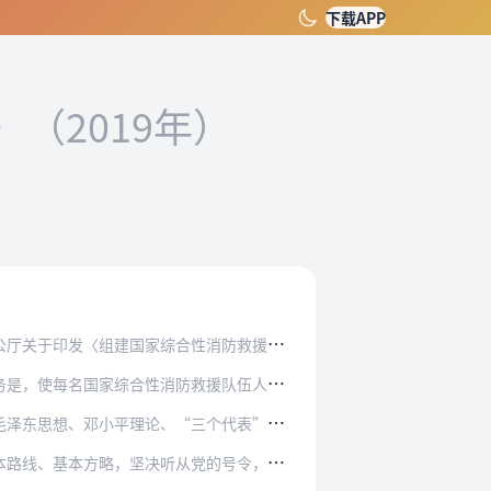
下载APP
）
（2019年）
合性消防救援队伍框架方案〉的通知》，结合队伍…
防救援队伍人员明确和认真履行职责，维护良好的…
“三个代表”重要思想、科学发展观、习近平新时…
从党的号令，坚定正确的政治方向；必须深入学习…