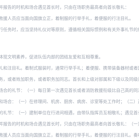
并报告的时机和场合遇见首长时，只由在场职务最高者向首长敬礼：
救援人员应当面向国旗立正，着制服的行举手礼，着便服的行注目礼。
行任务时，应当坚持礼仪对等原则，遵循相关国际惯例和有关外事礼节的
体现文明素养，促进队伍内部的团结友爱和互相尊重。
礼和注目礼。着制式服装时，通常行举手礼；着便服、携带装备器材或者
姓加职务，或者职务加同志。首长和上级对部属和下级以及同级间的称呼，可以称姓名或者姓
节：（一）每日第一次遇见首长或者消防救援衔级比自己高的同志时，应当敬礼，对方应当还
（一）在修理间、机房、厨房、病房、诊室等处工作时；（二）正在操作装备器材或驾驶车辆
（一）建制单位在行进间相遇，由带队指挥员互相敬礼；遇见首长和上级，由带队指挥员敬礼
时机和场合遇见首长时，只由在场职务最高者向首长敬礼：（一）就餐、文体活动和体力劳动
应当面向国旗立正，着制服的行举手礼，着便服的行注目礼。奏唱国歌时，在场的消防救援人