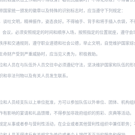
带国家统一颁发的徽章以及特殊的识别标志时，应当遵守下列规定：
谈吐文明，精神振作，姿态良好。不得袖手、背手和将手插入衣袋，不得边走
、会议，必须安照规定的时间和顺序入场，按照指定的位置就座，遵守会场
和交通规则，遵守职业道德和社会公德，举止文明，自觉维护国家综合性消防救援
生命财产受到严重威胁时，应当见义勇为，积极救助。
位和人员在与队伍外人员交往中必须遵纪守法，坚决维护国家和队伍的形
织和非法刊物以及有关人员发生联系。
位和人员经支队以上单位批准，方可以参加队伍以外单位、团体、机构组
作有影响的宴请和礼品馈赠，不得参加非政府组织的剪彩、庆典等活动。
或者参与营利性活动，在企业或者其他营利性组织中兼任职务；不得从事本职以外的其他职业
位和人员不得违反有关规定为单位或者个人提供不正当的服务和保护。