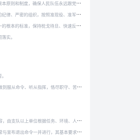
队伍永远跟党走。必须增强“四个意识”，坚定“…
准现役、准军事化标准建设，用铁的纪律打造铁的…
待旦、快速反应的备战状态，练就科学高效、专业…
彻落实。
誓。
尽职守、苦练本领，不畏艰险、不怕牺牲，为维护…
队以上单位根据任务、环境、人员等确定。
其基本要求和程序参照本条令第十二条、第十三条…