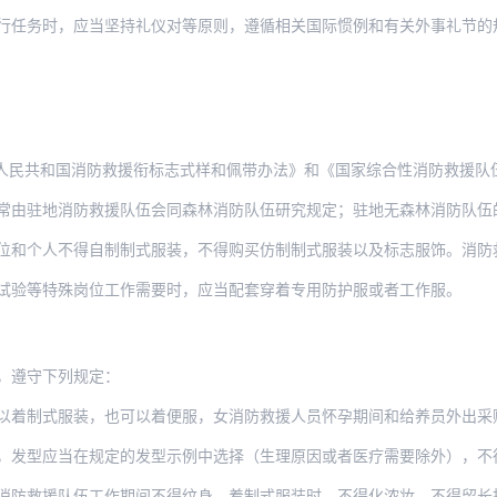
行任务时，应当坚持礼仪对等原则，遵循相关国际惯例和有关外事礼节的
国消防救援衔标志式样和佩带办法》和《国家综合性消防救援队伍制式服装穿着和标志服饰缀
消防救援队伍会同森林消防队伍研究规定；驻地无森林消防队伍的，由消防救援队伍研究规定
不得自制制式服装，不得购买仿制制式服装以及标志服饰。消防救援人员不得变卖、不得擅自
试验等特殊岗位工作需要时，应当配套穿着专用防护服或者工作服。
，遵守下列规定：
以着制式服装，也可以着便服，女消防救援人员怀孕期间和给养员外出采
当在规定的发型示例中选择（生理原因或者医疗需要除外），不得蓄留怪异发型。男消防救援
队伍工作期间不得纹身。着制式服装时，不得化浓妆，不得留长指甲和染指甲；不得围非制式