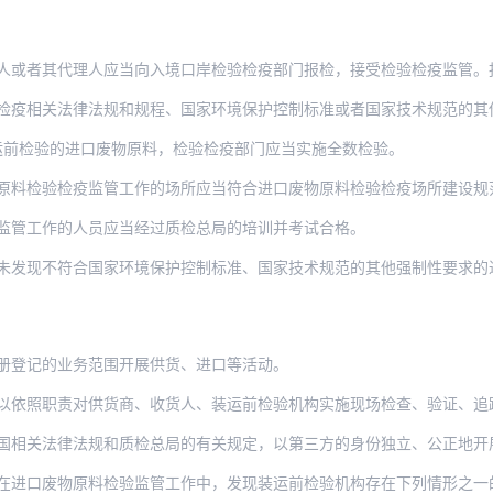
人或者其代理人应当向入境口岸检验检疫部门报检，接受检验检疫监管。
法律法规和规程、国家环境保护控制标准或者国家技术规范的其他强制性要求在入境口岸对进
运前检验的进口废物原料，检验检疫部门应当实施全数检验。
原料检验检疫监管工作的场所应当符合进口废物原料检验检疫场所建设规
监管工作的人员应当经过质检总局的培训并考试合格。
符合国家环境保护控制标准、国家技术规范的其他强制性要求的进口废物原料，出具通关证明
册登记的业务范围开展供货、进口等活动。
以依照职责对供货商、收货人、装运前检验机构实施现场检查、验证、追
律法规和质检总局的有关规定，以第三方的身份独立、公正地开展进口废物原料装运前检验工
物原料检验监管工作中，发现装运前检验机构存在下列情形之一的，质检总局可以发布警示通