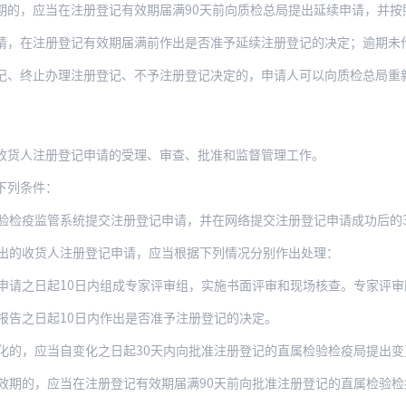
期的，应当在注册登记有效期届满90天前向质检总局提出延续申请，并按
请，在注册登记有效期届满前作出是否准予延续注册登记的决定；逾期未
、终止办理注册登记、不予注册登记决定的，申请人可以向质检总局重新申请注
收货人注册登记申请的受理、审查、批准和监督管理工作。
下列条件：
验检疫监管系统提交注册登记申请，并在网络提交注册登记申请成功后的30
出的收货人注册登记申请，应当根据下列情况分别作出处理：
之日起10日内组成专家评审组，实施书面评审和现场核查。专家评审所需时间不计算
报告之日起10日内作出是否准予注册登记的决定。
化的，应当自变化之日起30天内向批准注册登记的直属检验检疫局提出变更
期的，应当在注册登记有效期届满90天前向批准注册登记的直属检验检疫局提出