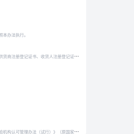
照本办法执行。
人注册登记证书、装运前检验证书和进口许可证明。
办法（试行）》（原国家出入境检验检疫局令第2号…