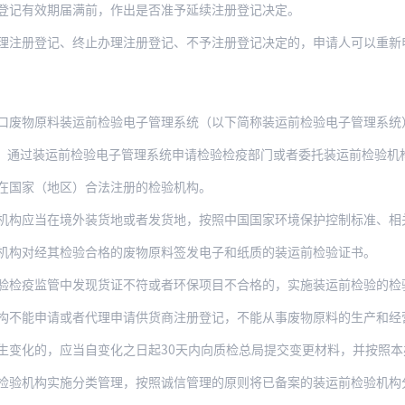
登记有效期届满前，作出是否准予延续注册登记决定。
注册登记、终止办理注册登记、不予注册登记决定的，申请人可以重新申请注
口废物原料装运前检验电子管理系统（以下简称装运前检验电子管理系统
，通过装运前检验电子管理系统申请检验检疫部门或者委托装运前检验机
在国家（地区）合法注册的检验机构。
应当在境外装货地或者发货地，按照中国国家环境保护控制标准、相关技术规范的
机构对经其检验合格的废物原料签发电子和纸质的装运前检验证书。
管中发现货证不符或者环保项目不合格的，实施装运前检验的检验检疫部门或者装运前检验机
构不能申请或者代理申请供货商注册登记，不能从事废物原料的生产和经
生变化的，应当自变化之日起30天内向质检总局提交变更材料，并按照
检验机构实施分类管理，按照诚信管理的原则将已备案的装运前检验机构