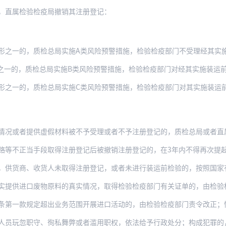
，直属检验检疫局撤销其注册登记：
形之一的，质检总局实施A类风险预警措施，检验检疫部门不受理经其实
，质检总局实施B类风险预警措施，检验检疫部门对经其实施装运前检验的废物原料实施为
形之一的，质检总局实施C类风险预警措施，检验检疫部门对其实施装运
或者提供虚假材料被不予受理或者不予注册登记的，质检总局或者直属检验检疫局给予警
赂等不正当手段取得注册登记后被撤销注册登记的，在3年内不得再次提
、收货人未取得注册登记，或者未进行装运前检验的，按照国家有关规定责令退货；情节严重
口废物原料的真实情况，取得检验检疫部门有关证单的，由检验检疫部门按照《中华人民共和
条第一款规定超出业务范围开展进口活动的，由检验检疫部门责令改正；
人员玩忽职守、徇私舞弊或者滥用职权，依法给予行政处分；构成犯罪的