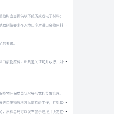
报检时应当提供以下纸质或者电子材料：
口废物原料实施检验检疫监管，根据污染程度实施消…
范的要求。
并放行；对不符合国家环境保护控制标准、国家技术…
踪货物环保质量状况等形式的监督管理。
作，并对其所出具的装运前检验证书的真实性、准确…
报并决定在一定时期内不予认可其出具的装运前检验…