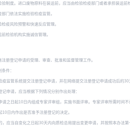
。进口废物原料在装运前，应当由检验检疫部门或者承担装运前检验的检验机构（以下简称
疫部门依法实施检验检疫监管。
验检疫风险预警和快速反应管理。
运前检验机构实施诚信管理。
商注册登记申请的受理、审查、批准和监督管理工作。
列条件：
检疫监管系统提交注册登记申请，并在网络提交注册登记申请成功后的30
登记申请，应当根据下列情况分别作出处理：
请之日起10日内组成专家评审组，实施书面评审。专家评审所需时间不计算在
起10日内作出是否准予注册登记的决定。
的，应当自变化之日起30天内向质检总局提出变更申请，并按照本办法第