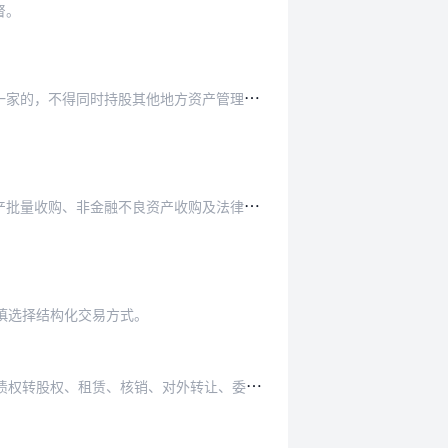
督。
的，不得同时持股其他地方资产管理公司。
产收购及法律、行政法规和国家金融监督管理总局…
慎选择结构化交易方式。
外转让、委托处置、反委托、资产证券化等方式处…