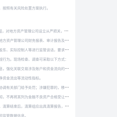
，按照有关风险处置方案执行。
从严把关，并对公司设立的可行性与必要性进行全…
审计报告及经营管理资料等，分析和评估地方资产管…
谈话，要求其就业务活动和风险管理等事项作出说明…
规行为。现场检查、调查可采取以下方式：
账户和资金流向的穿透监管。重点关注以下情形：
净资金流出等流动性指标。
给予处罚；涉嫌犯罪的，移交公安机关查处。
不再将其列为金融不良资产合格受让对象：
清算报告，编制清算期间收支报表，连同审计报告等…
司监管数据信息。