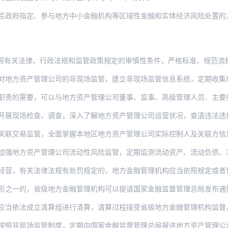
民政府指定、参与地方中小金融机构等区域性金融和实体经济风险处置的
律、行政法规和监管政策规定的审慎性条件，严格标准、规范流程，对地方资产管理公司设立
产管理公司的非现场监管，建立非现场监管信息系统，定期收集地方资产管理公司财务报表、
要，可以与地方资产管理公司董事、监事、高级管理人员、主要股东、实际控制人等进行监管
开展现场检查、调查，深入了解地方资产管理公司运营状况，查清违法违
易监管，全面掌握本地区地方资产管理公司实际控制人及关联方信息，强化关联交易涉及
加强地方资产管理公司流动性风险监管，定期监测流动资产、流动负债、
营，有关法律法规有处罚规定的，地方金融管理机构应当依照规定或者协调有关部门
形之一的，省级地方金融管理机构可以提请国家金融监督管理总局发布通知，
成立清算组进行清算，清算过程接受省级地方金融管理机构监督。清算结束后，清算组应出具
按照非现场监管制度，定期向国家金融监督管理总局报送地方资产管理公