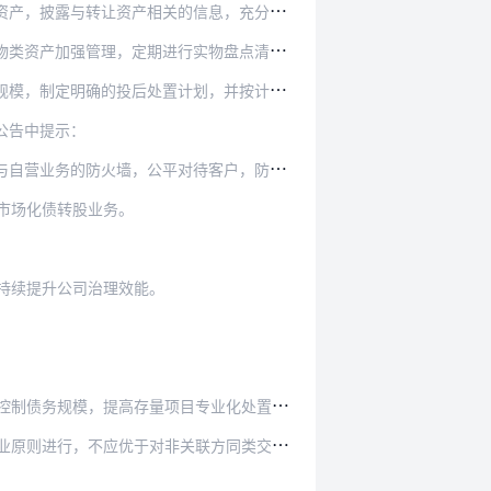
信息，充分履行告知义务，提高资产转让过程的透…
实物盘点清查、账实核对，及时掌握资产价值状态…
制定明确的投后处置计划，并按计划处置。
公告中提示：
待客户，防范和消除利益冲突。在利益冲突解决前…
市场化债转股业务。
持续提升公司治理效能。
高存量项目专业化处置能力，防止出现债务违约。
非关联方同类交易条件，防止风险传染和利益输送。