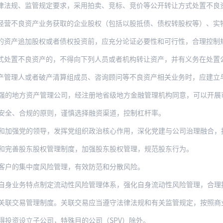
监管规定要求，采用拍卖、竞标、竞价等公开转让方式处置不良资产，披露与转让资产相关的
资产业务获取的企业股权（包括以股抵债、债权转股权等）、实物类资产加强管理，定期进行
资产追加股权或者债权投资前，应充分论证必要性和可行性，合理控制规模，
式处置不良资产的，不得向下列人员或者机构转让资产，并有义务在处置
或者破产清算组成员、咨询顾问等不良资产相关业务时，应建立与自营业务的防火墙，公平对
强的地方资产管理公司，经注册地省级地方金融管理机构同意，可以开展
安全、合规的原则，谨慎选择融资渠道，控制杠杆率。
和加强党的领导，发挥党组织政治核心作用，深化党建与公司治理融合，
和完善股东股权管理制度，加强股东股权管理，规范股东行为。
客户的集中度风险管理，有效防范和分散风险。
业务特点制定流动性风险管理体系，强化自身流动性风险管理，合理控制债务规模，提
易管理制度。关联交易应当遵守法律法规和有关监管规定，按照商业原则进行，不应优于对
得投资设立子公司，特殊目的公司（SPV）除外。