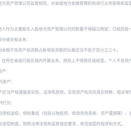
地方资产管理公司监管规则，对省级地方金融管理机构进行业务指导和监
人作为主要股东入股地方资产管理公司的数量不得超过两家；已经控股一家
部分或全部业务：
购金融不良资产投资额占新增投资额的比重应当不低于百分之三十。
省级行政区域内开展业务，原则上不得跨区域经营。个人不良资产批量收购、非金融不良资
资产：
列资产：
产应当严格遵循真实性、洁净性原则，实现资产和风险真实转移，稳妥审
列行为：
偿、债权重组（包括以物抵债、修改债务条款、资产置换等）、债权转股权、租赁、核销、对
权追偿制度，按照法律法规和监管规定要求，规范追偿的程序和方式。