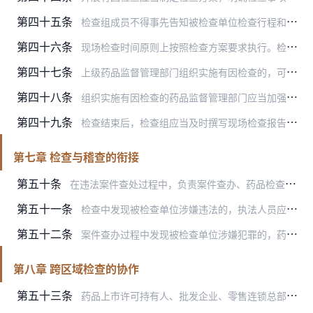
第四十五条
检查组成员不得事先告知被检查单位检查行程和检查内容。
第四十六条
现场检查时间原则上按照检查方案要求执行。检查组根据检查情况，以能够查清查实问题为原则，认为有必要对检查时间进行调整的，报经组织有因检查的药品监督管理部门同意后予…
第四十七条
上级药品监督管理部门组织实施有因检查的，可以适时通知被检查单位所在地药品监督管理部门。被检查单位所在地药品监督管理部门应当派员协助检查，协助检查的人员应当服从检…
第四十八条
组织实施有因检查的药品监督管理部门应当加强对检查组的指挥，根据现场检查反馈的情况及时调整检查策略，必要时启动协调机制，并可以派相关人员赴现场协调和指挥。
第四十九条
检查结束后，检查组应当及时撰写现场检查报告，并于5个工作日内报送组织有因检查的药品监督管理部门。
第七章 检查与稽查的衔接
第五十条
在违法案件查处过程中，负责案件查办、药品检查、法制部门及检验检测等部门应当各司其职、各负其责，同时加强相互之间的协作衔接。
第五十一条
检查中发现被检查单位涉嫌违法的，执法人员应当立即开展相关调查、取证工作，检查组应当将发现的违法线索和处理建议立即通报负责该被检查单位监管工作的药品监督管理部门和…
第五十二条
案件查办过程中发现被检查单位涉嫌犯罪的，药品监督管理部门应当按照相关规定，依法及时移送或通报公安机关。
第八章 跨区域检查的协作
第五十三条
药品上市许可持有人、批发企业、零售连锁总部（以下简称委托方）所在地省级药品监督管理部门对其跨区域委托生产、委托销售、委托储存、委托运输、药物警戒等质量管理责任落…