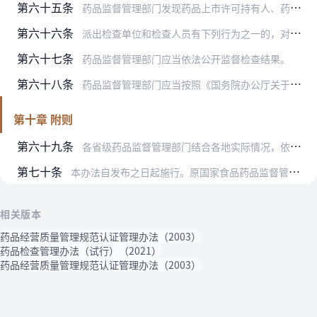
第六十五条
药品监督管理部门发现药品上市许可持有人、药品生产、经营企业和使用单位违反法律、法规情节严重，所生产、经营、使用的产品足以或者已经造成严重危害或者造成重大影响的，…
第六十六条
派出检查单位和检查人员有下列行为之一的，对直接负责的主管人员、其他直接责任人员、检查人员给予党纪、政纪处分：
第六十七条
药品监督管理部门应当依法公开监督检查结果。
第六十八条
药品监督管理部门应当按照《国务院办公厅关于进一步完善失信约束制度构建诚信建设长效机制的指导意见》，依法依规做好失信行为的认定、记录、归集、共享、公开、惩戒和信用…
第十章 附则
第六十九条
各省级药品监督管理部门结合各地实际情况，依据本办法制定相应的实施细则。
第七十条
本办法自发布之日起施行。原国家食品药品监督管理局2003年4月24日发布的《药品经营质量管理规范认证管理办法》和2011年8月2日发布的《药品生产质量管理规范认…
相关版本
药品经营质量管理规范认证管理办法（2003）
药品检查管理办法（试行）（2021）
药品经营质量管理规范认证管理办法（2003）