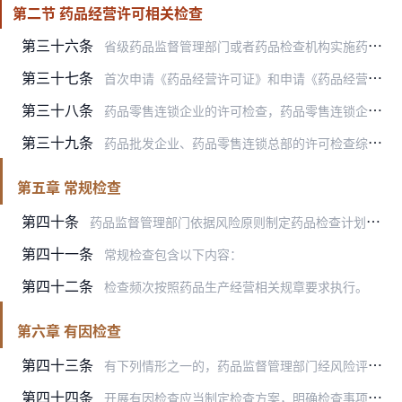
第二节 药品经营许可相关检查
第三十六条
省级药品监督管理部门或者药品检查机构实施药品批发企业、药品零售连锁总部现场检查前，应当制定现场检查工作方案，并组织实施现场检查。制定工作方案及实施现场检查工作时…
第三十七条
首次申请《药品经营许可证》和申请《药品经营许可证》许可事项变更且需进行现场检查的，依据GSP及其现场检查指导原则、许可检查细则等相关标准要求开展现场检查。
第三十八条
药品零售连锁企业的许可检查，药品零售连锁企业门店数量小于或者等于30家的，按照20%的比例抽查，但不得少于3家；大于30家的，按10%比例抽查，但不得少于6家。…
第三十九条
药品批发企业、药品零售连锁总部的许可检查综合评定应当在收到现场检查报告后10个工作日内完成。
第五章 常规检查
第四十条
药品监督管理部门依据风险原则制定药品检查计划，确定被检查单位名单、检查内容、检查重点、检查方式、检查要求等，实施风险分级管理，年度检查计划中应当确定对一定比例的…
第四十一条
常规检查包含以下内容：
第四十二条
检查频次按照药品生产经营相关规章要求执行。
第六章 有因检查
第四十三条
有下列情形之一的，药品监督管理部门经风险评估，可以开展有因检查：
第四十四条
开展有因检查应当制定检查方案，明确检查事项、时间、人员构成和方式等。必要时，药品监督管理部门可以联合有关部门共同开展有因检查。