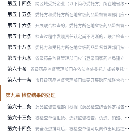
第五十四条
跨区域受托企业（以下简称受托方）所在地省级药品监督管理部门应当履行属地监管责任，对受托方遵守相关法律法规、规章，执行质量管理规范、技术标准情况开展检查，配合委托…
第五十五条
委托方和受托方所在地省级药品监督管理部门应当建立工作协调、联合检查、行政执法等工作机制。
第五十六条
开展联合检查的，委托方所在地省级药品监督管理部门应当向受托方所在地省级药品监督管理部门发出书面联系函，成立联合检查组。联合检查组应当由双方各选派不少于2名检查人…
第五十七条
检查过程中发现责任认定尚不清晰的，联合检查组应当立即先行共同开展调查、取证工作，受托方所在地省级药品监督管理部门应当就近提供行政执法和技术支撑，待责任认定清楚后…
第五十八条
委托方和受托方所在地省级药品监督管理部门按照有关规定受理及办理药品相关投诉举报。
第五十九条
省级药品监督管理部门应当登录国家药监局建立的监管信息系统，依职责采集被检查单位基本信息和品种信息，以及药品上市许可持有人提交的年度报告信息、药品监督管理部门的监…
第六十条
省级药品监督管理部门在依法查处委托方或者受托方的违法违规行为时，需要赴外省市进行调查、取证的，可以会同相关同级药品监督管理部门开展联合检查，也可出具协助调查函请…
第六十一条
市县级药品监督管理部门需要开展跨区域联合检查的，参照上述条款实施。发现重大问题的，及时报上一级药品监督管理部门。
第九章 检查结果的处理
第六十二条
药品监督管理部门根据《药品检查综合评定报告书》或者综合评定结论，作出相应处理。
第六十三条
被检查单位拒绝、逃避监督检查，伪造、销毁、隐匿有关证据材料的，视为其产品可能存在安全隐患，药品监督管理部门应当按照《中华人民共和国药品管理法》第九十九条的规定进…
第六十四条
安全隐患排除后，被检查单位可以向作出风险控制措施决定的药品监督管理部门提出解除风险控制措施的申请，并提交整改报告，药品监督管理部门对整改情况组织评估，必要时可以…