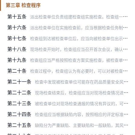
第三章 检查程序
第十五条
派出检查单位负责组建检查组实施检查。检查组一般由2名以上检查员组成，检查员应当具备与被检查品种相应的专业知识、培训经历或者从业经验。检查组实行组长负责制。必要时…
第十六条
派出检查单位在实施检查前，应当根据检查任务制定检查方案，明确检查事项、时间和检查方式等，必要时，参加检查的检查员应当参与检查方案的制定。检查组应当按照检查方案实…
第十七条
检查组到达被检查单位后，应当向被检查单位出示执法证明文件或者药品监督管理部门授权开展检查的证明文件。
第十八条
现场检查开始时，检查组应当召开首次会议，确认检查范围，告知检查纪律、廉政纪律、注意事项以及被检查单位享有陈述申辩的权利和应履行的义务。采取不预先告知检查方式的除…
第十九条
检查组应当严格按照检查方案实施检查，被检查单位在检查过程中应当及时提供检查所需的相关资料，检查员应当如实做好检查记录。检查方案如需变更的，应当报经派出检查单位同…
第二十条
检查过程中，检查组认为有必要时，可以对被检查单位的产品、中间体、原辅包等按照《药品抽样原则及程序》等要求抽样、送检。
第二十一条
检查中发现被检查单位可能存在药品质量安全风险的，执法人员应当立即固定相关证据，检查组应当将发现的问题和处理建议立即通报负责该被检查单位监管工作的药品监督管理部门…
第二十二条
现场检查结束后，检查组应当对现场检查情况进行分析汇总，客观、公平、公正地对检查中发现的缺陷进行分级，并召开末次会议，向被检查单位通报现场检查情况。
第二十三条
被检查单位对现场检查通报的情况有异议的，可以陈述申辩，检查组应当如实记录，并结合陈述申辩内容确定缺陷项目。
第二十四条
检查组应当根据缺陷内容，按照相应的评定标准进行评定，提出现场检查结论，并将现场检查结论和处理建议列入现场检查报告，检查组应当及时将现场检查报告、检查员记录及相关…
第二十五条
缺陷分为严重缺陷、主要缺陷和一般缺陷，其风险等级依次降低。