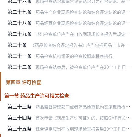
第二十六条
现场检查结论和综合评定结论分为符合要求、基本符合要求、不符合要求。
第二十七条
药品生产企业现场检查结论和综合评定结论的评定标准：
第二十八条
药品经营企业现场检查结论和综合评定结论的评定标准：
第二十九条
派出检查单位应当在自收到现场检查报告后规定时限内完成审核，形成综合评定结论。药品检查机构根据综合评定结论出具《药品检查综合评定报告书》报药品监督管理部门。
第三十条
《药品检查综合评定报告书》应当包括药品上市许可持有人信息、企业名称、地址、实施单位、检查范围、任务来源、检查依据、检查人员、检查时间、问题或者缺陷、综合评定结论…
第三十一条
药品检查机构组织的检查按照本程序执行。
第三十二条
现场检查结束后，被检查单位应当在20个工作日内针对缺陷项目进行整改；无法按期完成整改的，应当制定切实可行的整改计划，并作为对应缺陷的整改完成情况列入整改报告，整…
第四章 许可检查
第一节 药品生产许可相关检查
第三十三条
药品监督管理部门或者药品检查机构实施现场检查前，应当制定现场检查工作方案，并组织实施现场检查。制定工作方案及实施现场检查工作时限为30个工作日。
第三十四条
首次申请《药品生产许可证》的，按照GMP有关内容开展现场检查。
第三十五条
综合评定应当在收到现场检查报告后20个工作日内完成。