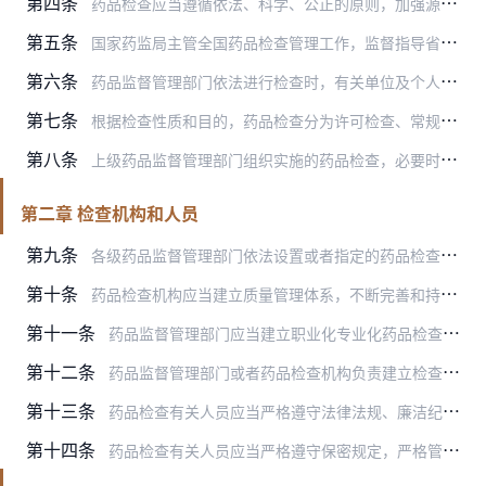
第四条
药品检查应当遵循依法、科学、公正的原则，加强源头治理，严格过程管理，围绕上市后药品的安全、有效和质量可控开展。
第五条
国家药监局主管全国药品检查管理工作，监督指导省、自治区、直辖市药品监督管理部门（以下简称省级药品监督管理部门）开展药品生产、经营现场检查。国家药品监督管理局食品…
第六条
药品监督管理部门依法进行检查时，有关单位及个人应当接受检查，积极予以配合，并提供真实完整准确的记录、票据、数据、信息等相关资料，不得以任何理由拒绝、逃避、拖延或…
第七条
根据检查性质和目的，药品检查分为许可检查、常规检查、有因检查、其他检查。
第八条
上级药品监督管理部门组织实施的药品检查，必要时可以通知被检查单位所在地药品监督管理部门或者省级药品监督管理部门的派出机构派出人员参加检查。
第二章 检查机构和人员
第九条
各级药品监督管理部门依法设置或者指定的药品检查机构，依据国家药品监管的法律法规等开展相关的检查工作并出具《药品检查综合评定报告书》，负责职业化专业化检查员队伍的…
第十条
药品检查机构应当建立质量管理体系，不断完善和持续改进药品检查工作，保证药品检查质量。
第十一条
药品监督管理部门应当建立职业化专业化药品检查员队伍，实行检查员分级分类管理制度，制定不同层级检查员的岗位职责标准以及综合素质、检查能力要求，确立严格的岗位准入和…
第十二条
药品监督管理部门或者药品检查机构负责建立检查员库和检查员信息平台，实现国家级和省级、市县级检查员信息共享和检查工作协调联动。
第十三条
药品检查有关人员应当严格遵守法律法规、廉洁纪律和工作要求，不得向被检查单位提出与检查无关的要求，不得与被检查单位有利害关系。
第十四条
药品检查有关人员应当严格遵守保密规定，严格管理涉密资料，严防泄密事件发生。不得泄露检查相关信息及被检查单位技术或者商业秘密等信息。