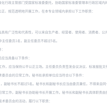
化行政主管部门受国家标准委委托，协助国家标准委管理本行政区域内的技术
公正、规范透明地开展工作，在本专业领域内承担以下工作职责：
泛性和代表性，可以来自生产者、经营者、使用者、消费者、公共利益方等相关方。来自任
中主任委员1名，副主任委员不超过5名。
件：
员应当具备以下条件：
当保持公平公正立场。主任委员负责签发会议决议、标准报批文件等技术委员会重要文件。主
术委员会的日常工作。秘书处承担单位应当符合以下条件：
名，副秘书长不超过5名。秘书长和副秘书长应当由委员兼任，不得来自同
日常工作，副秘书长协助秘书长开展工作。秘书长和副秘书长具体职责由
技术委员会的活动，履行以下职责：