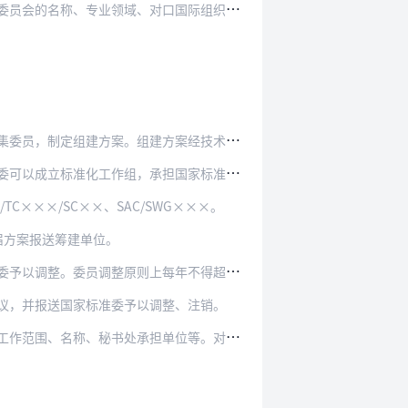
口国际组织、筹建单位、业务指导单位、秘书处承担…
方案经技术委员会业务指导单位同意后，报送国家标…
担国家标准制修订相关工作。标准化工作组不设分工…
C×××/SC××、SAC/SWG×××。
届方案报送筹建单位。
每年不得超过一次，每次调整不得超过委员总数的1…
议，并报送国家标准委予以调整、注销。
单位等。对标准化工作需求很少或者相关工作可以并…