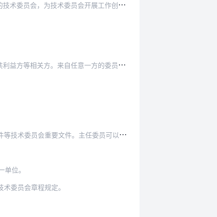
委员会，为技术委员会开展工作创造条件。
意一方的委员人数不得超过委员总数的1/2。教…
任委员可以委托副主任委员签发标准报批文件等重…
一单位。
技术委员会章程规定。