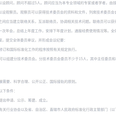
以设顾问，顾问不超过5人。顾问应当为本专业领域的专家或者学者，由
察员。观察员可以获得技术委员会的资料和文件，列席技术委员会会议、发表意见、提出建
建立联络关系，互派联络员，协调相关技术问题。联络员可以获得其负责联络的技术委员会的
，总结上年度工作，安排下年度计划，通报经费使用情况等。全体委员应当参加年会。技术委
案，提交全体委员审议，并形成会议纪要：
修订和国际标准化工作的程序按照有关规定执行。
以组建分技术委员会。分技术委员会委员不少于15人，其中主任委员和秘书长各
展需要、科学合理、公开公正、国际接轨的原则。
以下条件：
提出申请、公示、筹建、成立。
协会以及省、自治区、直辖市人民政府标准化行政主管部门（以下简称筹建单位）可以向国家