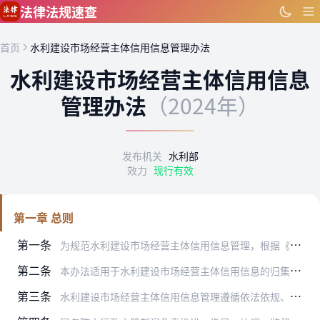
跳到主要内容
法律法规速查
首页
水利建设市场经营主体信用信息管理办法
水利建设市场经营主体信用信息
管理办法
（2024年）
发布机关
水利部
效力
现行有效
第一章 总则
第一条
为规范水利建设市场经营主体信用信息管理，根据《中共中央、国务院关于加快建设全国统一大市场的意见》、《中共中央办公厅、国务院办公厅印发〈关于推进社会信用体系建设高…
第二条
本办法适用于水利建设市场经营主体信用信息的归集、共享、公示、应用、修复及监督管理。
第三条
水利建设市场经营主体信用信息管理遵循依法依规、保护权益、公平公正、审慎适度、协同联动的原则，坚持“谁产生、谁提供、谁负责”、“谁使用、谁管理、谁负责”、“谁认定…