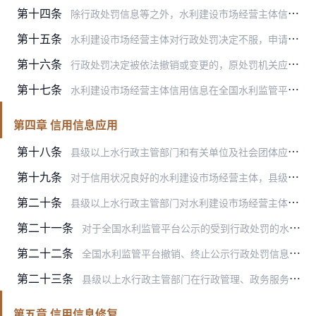
第十四条
除行政处罚信息等之外，水利建设市场经营主体信用信息包含有效期的，公示期为有效期；未包含有效期的，公示期为长期。
第十五条
水利建设市场经营主体对行政处罚决定不服，申请行政复议或提起行政诉讼的，相关程序终结前，除行政复议机关或人民法院认定需要停止执行的，相关信息不停止公示。
第十六条
行政处罚决定被依法撤销或变更的，原处罚机关应在7个工作日内在全国水利监管平台录入相关信息。全国水利监管平台应及时撤销或修改相关行政处罚信息，同步推送至“信用中国…
第十七条
水利建设市场经营主体信用信息在全国水利监管平台终止公示后，转入后台长期保存，确保信息可查、可核、可追溯。
第四章 信用信息应用
第十八条
县级以上水行政主管部门和有关单位及社会团体应依据法律、法规或党中央、国务院政策文件，按照守信激励和失信惩戒的原则，建立健全信用奖惩机制，在行政许可、招标投标、政…
第十九条
对于信用状况良好的水利建设市场经营主体，县级以上水行政主管部门可结合实际情况，在法定权限范围内采取以下激励措施：
第二十条
县级以上水行政主管部门对水利建设市场经营主体实施失信惩戒，必须基于具体的失信行为事实，以法律、法规或党中央、国务院政策文件的明确规定为依据，依照《全国失信惩戒措…
第二十一条
对于全国水利监管平台公示的受到行政处罚的水利建设市场经营主体，县级以上水行政主管部门将其列为重点监管对象，加大日常监管力度，适当提高现场检查、抽查比例和频次。
第二十二条
全国水利监管平台撤销、终止公示行政处罚信息的，县级以上水行政主管部门对相关水利建设市场经营主体采取的失信惩戒措施即行终止。
第二十三条
县级以上水行政主管部门在行政管理、政务服务等工作中，应依法依规建立并应用信用承诺制度，将水利建设市场经营主体的承诺履行情况记入信用信息，作为监督管理的重要依据。
第五章 信用信息修复