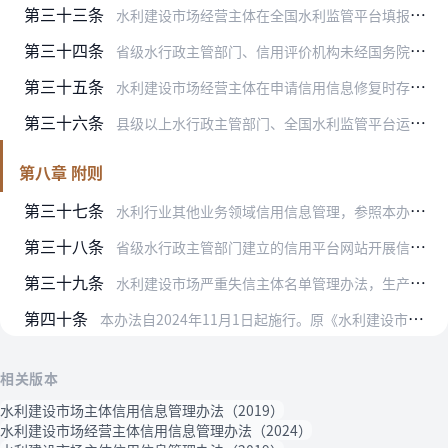
第三十三条
水利建设市场经营主体在全国水利监管平台填报信用信息时违反信用承诺隐瞒有关情况或提供虚假信息的，记入其信用信息，并予以公示，依据相关法律、法规处罚；涉嫌犯罪的，移…
第三十四条
省级水行政主管部门、信用评价机构未经国务院水行政主管部门允许，私自将共享的全国水利监管平台的信用信息转交第三方或用于其他用途，或者其管理的信用平台、网站不及时更…
第三十五条
水利建设市场经营主体在申请信用信息修复时存在提供虚假材料、信用承诺严重不实或故意不履行承诺等情形的，由处罚机关按照本办法第九条规定报送相关信息，在全国水利监管平…
第三十六条
县级以上水行政主管部门、全国水利监管平台运行维护单位等相关单位及其工作人员，违反本办法规定，有下列行为之一的，由有权机关责令改正；情节严重的，对直接负责的主管人…
第八章 附则
第三十七条
水利行业其他业务领域信用信息管理，参照本办法执行。国务院水行政主管部门另有规定的，从其规定。
第三十八条
省级水行政主管部门建立的信用平台网站开展信用信息管理，参照本办法执行。
第三十九条
水利建设市场严重失信主体名单管理办法，生产建设项目水土保持领域重点监管对象名单和严重失信主体名单管理办法，由国务院水行政主管部门另行制定。
第四十条
本办法自2024年11月1日起施行。原《水利建设市场主体信用信息管理办法》（水建管〔2019〕306号）同时废止。
相关版本
水利建设市场主体信用信息管理办法（2019）
水利建设市场经营主体信用信息管理办法（2024）