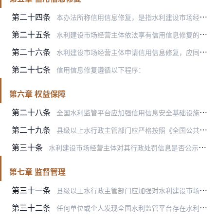
第二十四条
本办法所称信用信息修复，是指水利建设市场经营主体因失信行为受到一定期限约束，在履行法定义务、纠正失信行为后向处罚机关提出申请，由处罚机关按规定审核同意后，通过采…
第二十五条
水利建设市场经营主体依法享有信用信息修复的权利。除法律、法规和党中央、国务院政策文件明确规定不可修复的情形外，满足相关条件的水利建设市场经营主体均可按要求申请信…
第二十六条
水利建设市场经营主体申请信用信息修复，应同时满足以下条件：
第二十七条
信用信息修复遵循以下程序：
第六章 权益保障
第二十八条
全国水利监管平台应加强信用信息安全基础设施和安全防护能力建设，保障信息安全。按照保护水利建设市场经营主体权益的要求，明确信息查询使用权限和程序，依据《信息安全等…
第二十九条
县级以上水行政主管部门应严格按照《全国公共信用信息基础目录》以及地方公共信用信息补充目录收集使用个人信息，明示收集使用信息的目的、方式和范围，并经本人同意，法律…
第三十条
水利建设市场经营主体对其行政处罚信息是否公示、公示内容、公示期以及信用修复结果等有异议的，可登录“信用中国”网站提交申诉及相关证明材料。处罚机关应在收到申诉材料…
第七章 监督管理
第三十一条
县级以上水行政主管部门应加强对水利建设市场经营主体信用信息管理工作的监督检查，对发现的问题督促限期整改，必要时采取约谈、通报等措施；需要对负有责任的领导人员和直…
第三十二条
任何单位或个人发现全国水利监管平台存在水利建设市场经营主体信用信息弄虚作假等情形的，可向国务院水行政主管部门举报。国务院水行政主管部门组织核查、处理。