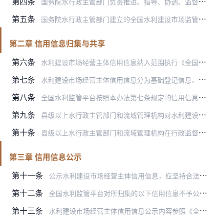
第四条
国务院水行政主管部门负责推进、指导、协调、监督全国水利建设市场经营主体信用信息管理工作。
第五条
国务院水行政主管部门建立的全国水利建设市场监管平台（以下简称全国水利监管平台）是全国水利建设市场经营主体信用信息归集、共享、公示、应用和修复的统一平台。
第二章 信用信息归集与共享
第六条
水利建设市场经营主体信用信息纳入范围执行《全国公共信用信息基础目录》。地方水利建设市场经营主体信用信息纳入范围还应执行地方公共信用信息补充目录。
第七条
水利建设市场经营主体信用信息分为基础登记信息、行政管理信息、运营信息、社会评价信息和其他信息。
第八条
全国水利监管平台按照本办法第七条规定的信用信息分类，通过水利建设市场经营主体填报、部门信息共享等方式，全面归集水利建设市场经营主体信用信息，不得归集涉及国家秘密…
第九条
县级以上水行政主管部门和流域管理机构对水利建设市场经营主体作出行政处罚，应自作出相关决定之日起7个工作日内在全国水利监管平台录入相关信息。
第十条
县级以上水行政主管部门和流域管理机构在行政监督检查等工作中，对水利建设市场经营主体作出约谈、情况通报、建议解除合同等处理的，自作出相关处理之日起7个工作日内在全…
第三章 信用信息公示
第十一条
公示水利建设市场经营主体信用信息，应坚持合法、客观、及时、规范、必要的原则，遵守法律、法规关于国家秘密、商业秘密和个人信息保护的有关规定，并进行必要的技术处理。
第十二条
全国水利监管平台对所归集的以下信用信息不予公示：
第十三条
水利建设市场经营主体信用信息公示内容参照《全国公共信用信息基础目录》等相关文件，主要包括水利建设市场经营主体名称、相关行为记录、记录产生和提供部门信息、记录状态…