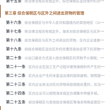
第十五条
除法律法规另有规定外，综合保税区运往境外的货物免征出口关税。
第三章 综合保税区与区外之间进出货物的管理
第十六条
综合保税区与中华人民共和国境内的其他地区（以下简称区外）之间进出的货物，区内企业或者区外收发货人应当按照规定向海关办理相关手续。
第十七条
除法律法规另有规定外，海关对综合保税区与区外之间进出的货物及其外包装、集装箱不实施检疫。
第十八条
综合保税区与区外之间进出的货物，区内企业或者区外收发货人应当按照货物进出区时的实际状态依法缴纳关税和进口环节税。
第十九条
经综合保税区运往区外的优惠贸易协定项下的货物，符合相关原产地管理规定的，可以适用协定税率或者特惠税率。
第二十条
以出口报关方式进入综合保税区的货物予以保税；其中，区内企业从区外采购的机器、设备参照进口减免税货物的监管年限管理，监管年限届满的自动解除监管，免于提交许可证件；…
第二十一条
区内企业在加工生产过程中使用保税料件产生的边角料、残次品、副产品以及加工生产、储存、运输等过程中产生的包装物料，运往区外销售时，区内企业应当按照货物出区时的实际…
第二十二条
区内企业产生的未复运出境的固体废物，按照国内固体废物相关规定进行管理。需运往区外进行贮存、利用或者处置的，应按规定向海关办理出区手续。
第二十三条
区内企业依法对区内货物采取销毁处置的，应当办理相关手续，销毁处置费用由区内企业承担。销毁产生的固体废物出区时按照本办法第二十二条办理。
第二十四条
区内企业可以按照海关规定办理集中申报手续。
第二十五条
综合保税区与其他综合保税区等海关特殊监管区域、保税监管场所之间往来的货物予以保税。