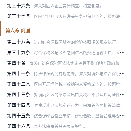
第三十六条
海关对区内企业实行稽查、核查制度。
第三十七条
区内企业开展涉及海关事务担保业务的，按照海关事务担保相关规定执行。
第六章 附则
第三十八条
进出综合保税区货物的检验按照相关规定执行。
第三十九条
综合保税区与区外之间进出的交通运输工具、人员应当通过指定通道进出，海关根据需要实施检查。
第四十条
海关在综合保税区依法实施监管不影响地方政府和其他部门依法履行其相应职责。
第四十一条
除法律法规另有规定外，海关对境外与综合保税区之间进出的货物实施进出口货物贸易统计；对区外与综合保税区之间进出的货物，根据管理需要实施海关单项统计和海关业务统计；…
第四十二条
区内开展增值税一般纳税人资格试点的，按照增值税一般纳税人资格试点政策有关规定执行。
第四十三条
对境内入区的不涉及出口关税、不涉及许可证件、不要求退税且不纳入海关统计的货物，海关对其实施便捷进出区管理。
第四十四条
对违反本办法规定的行为，由海关依照相关法律法规规定予以处罚；构成犯罪的，依法追究刑事责任。
第四十五条
综合保税区设立审核、建设验收、监督管理等要求按照国家相关规定执行。
第四十六条
本办法由海关总署负责解释。