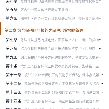
第四条
综合保税区的基础和监管设施应当符合综合保税区基础和监管设施设置规范，并经海关会同有关部门验收合格。
第五条
区内企业可以依法开展以下业务：
第六条
海关对区内企业实行计算机联网管理，提升综合保税区信息化、智能化管理水平。
第二章 综合保税区与境外之间进出货物的管理
第七条
除法律法规另有规定外，国家禁止进口、出口的货物、物品不得在综合保税区与境外之间进、出。
第八条
综合保税区与境外之间进出的货物不实行关税配额、许可证件管理，但法律法规、我国缔结或者参加的国际条约、协定另有规定的除外。
第九条
综合保税区与境外之间进出的货物，其收发货人或者代理人应当如实向海关申报，按照海关规定填写进出境货物备案清单并办理相关手续。
第十条
境外进入综合保税区的货物及其外包装、集装箱，应当由海关依法在进境口岸实施检疫。因口岸条件限制等原因，海关可以在区内符合条件的场所（场地）实施检疫。
第十一条
境外进入综合保税区的货物予以保税，但本办法第十二条、十四条规定的情形除外。
第十二条
除法律法规另有规定外，下列货物从境外进入综合保税区，海关免征进口关税和进口环节税：
第十三条
本办法第十二条所列货物的监管年限，参照进口减免税货物的监管年限管理，监管年限届满的自动解除监管；监管年限未满企业申请提前解除监管的，参照进口减免税货物补缴税款的…
第十四条
境外进入综合保税区，供区内企业和行政管理机构自用的交通运输工具、生活消费用品，海关依法征收进口关税和进口环节税。