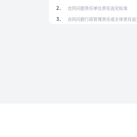
2．
合同问题责任单位责任追究标准
3．
合同问题行政管理责任或主体责任追
使用帮助
法律法规速查
使用帮助
专为法律人设计的法律查阅工具
账号和数
API 接入