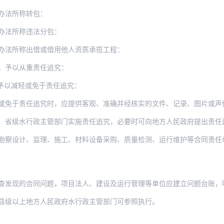
办法所称转包：
办法所称违法分包：
办法所称出借或借用他人资质承揽工程：
，予以从重责任追究：
予以减轻或免于责任追究：
或免于责任追究时，应提供客观、准确并经核实的文件、记录、图片或声
行政主管部门实施责任追究，必要时可向地方人民政府提出责任追究建议，并可建议项目法人
、监理、施工、材料设备采购、质量检测、运行维护等合同责任单位的责任追究，依据有关规
现的合同问题，项目法人、建设及运行管理等单位应建立问题台账，明确整改措施、时
县级以上地方人民政府水行政主管部门可参照执行。