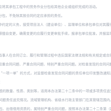
位将其承包工程中的劳务作业分包给其他企业或组织完成的活动。
分包，不免除其按合同约定应承担的责任。
中约定的义务，接受项目法人（建设单位）、监理单位和承包单位对其履
得擅自变更，确需变更的应履行变更审批手续，报承包单位批准，并报监
事人在合同订立、履行和管理过程中违反国家法律法规和有关规定或合同约定的
重合同问题、严重合同问题、特别严重合同问题。对检查发现的合同问题，
“一项一单”的方式，对监督检查发现合同问题的责任单位印发整改通知
：
题的数量、性质、类别等，适用本办法第二十二条中的一项或多项责任追
追究情况。流域管理机构、省级水行政主管部门在其管辖范围内，有多家合同责任单位被水利
借用资质的，属特别严重合同问题，按照本办法第二十二条第（四）项、第（五）项进行即时