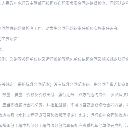
方人民政府水行政主管部门按照各自职责负责合同的监督检查、问题认定
合同管理的监督检查工作，对发生合同问题的责任单位实施责任追究。
的主要职责：
责：
检测、咨询等参建单位以及运行维护等承包单位依照合同及相关规定履行
有关规定，采用标准合同范本；没有标准合同范本的，由合同当事人协商
、数量、质量、价款及价款支付、履行期限、双方的违约责任、争议解决
当积极履行合同义务，并相互监督，不得擅自变更或修改合同内容，确需变更或修
收应按照《水利工程建设项目验收管理规定》实施；运行维护合同验收应
其所承包工程中的部分工程依法分包给具有相应资质的其他单位完成的活