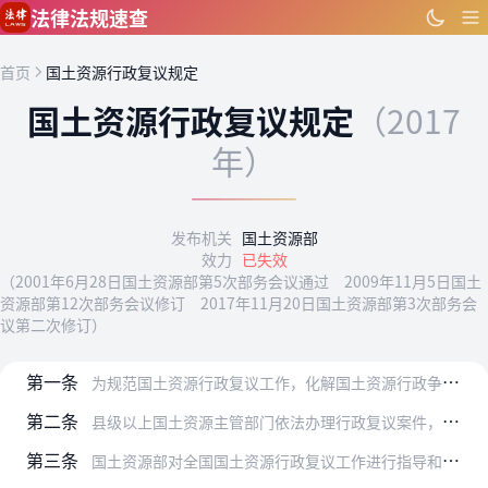
跳到主要内容
法律法规速查
首页
国土资源行政复议规定
国土资源行政复议规定
（2017
年）
发布机关
国土资源部
效力
已失效
（2001年6月28日国土资源部第5次部务会议通过 2009年11月5日国土
资源部第12次部务会议修订 2017年11月20日国土资源部第3次部务会
议第二次修订）
第一条
为规范国土资源行政复议工作，化解国土资源行政争议，维护公民、法人和其他组织的合法权益，推进法治国土建设，根据《中华人民共和国行政复议法》和《中华人民共和国行政复…
第二条
县级以上国土资源主管部门依法办理行政复议案件，履行行政复议决定，指导和监督行政复议工作，适用本规定。
第三条
国土资源部对全国国土资源行政复议工作进行指导和监督。