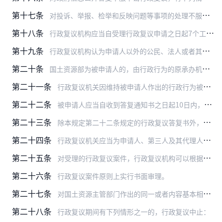
第十七条
对投诉、举报、检举和反映问题等事项的处理不服申请行政复议，属于下列情形之一的，行政复议机构应当进行审查：
第十八条
行政复议机构应当自受理行政复议申请之日起7个工作日内，向被申请人发出答复通知书，并将行政复议申请书副本或者申请笔录复印件一并发送被申请人。
第十九条
行政复议机构认为申请人以外的公民、法人或者其他组织与被复议的行政行为有利害关系的，可以通知其作为第三人参加行政复议。
第二十条
国土资源部为被申请人的，由行政行为的原承办机构提出书面答复，报分管部领导审定。
第二十一条
行政复议机关因维持被申请人作出的行政行为被共同提起诉讼的，被申请人应当指定作出行政行为的承办机构或者法制工作机构与立案的人民法院联系，并及时与行政复议机关的应诉…
第二十二条
被申请人应当自收到答复通知书之日起10日内，提交行政复议答复书。
第二十三条
除本规定第二十二条规定的行政复议答复书外，被申请人还应当一并提交作出原行政行为的证据、依据和其他有关材料。
第二十四条
行政复议机关应当为申请人、第三人及其代理人查阅案卷材料提供必要的便利条件。
第二十五条
对受理的行政复议案件，行政复议机构可以根据案件审理的需要，征求本行政复议机关相关机构的意见。
第二十六条
行政复议案件原则上实行书面审理。
第二十七条
对国土资源主管部门作出的同一或者内容基本相同的行政行为，提出多个行政复议申请的，行政复议机构可以合并审理。
第二十八条
行政复议期间有下列情形之一的，行政复议中止：