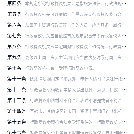
第四条
本规定所称行政复议机关，是指根据法律、行政法规规定履行行政复议职责的国土资源主管部门。
第五条
行政复议机关可以根据工作需要设立行政复议委员会，审议重大、疑难行政复议案件，研究行政复议工作中的重大问题。
第六条
从事国土资源行政复议工作的人员，应当具备与履行职责相适应的政治素质、法治素养和业务能力，忠于宪法和法律，清正廉洁，恪尽职守。
第七条
行政复议机关应当依照有关规定配备专职行政复议人员，并定期组织培训，保障其每年参加专业培训的时间不少于36个学时。
第八条
行政复议机关应当定期对行政复议工作情况、行政复议决定履行情况以及典型案例等进行统计、分析、通报，并将有关情况向上一级国土资源主管部门报告。
第九条
县级以上国土资源主管部门应当依法及时履行国土资源法定职责，维护公民、法人和其他组织的合法权益，从源头上预防和减少国土资源行政争议。
第十条
行政复议机构统一受理行政复议申请。
第十一条
除法律法规规定的形式外，申请人还可以通过行政复议机关开通的电子邮件、门户网站、官方微信等渠道提出行政复议申请。
第十二条
行政复议机构收到申请人提出批评、意见、建议、控告、检举、投诉等信访请求的，应当将相关材料转交信访工作机构等处理，告知申请人并做好记录。
第十三条
行政复议申请材料不齐全、表述不清楚或者不符合法定形式的，行政复议机构应当在收到该行政复议申请书之日起5个工作日内，书面通知申请人一次性补正。
第十四条
直辖市、其他设区的市国土资源主管部门的派出机构作出的政府信息公开、投诉举报处理等行政行为，当事人不服申请行政复议的，由设立该派出机构的国土资源主管部门受理。
第十五条
行政复议申请符合法定受理条件的，行政复议机关应当受理。
第十六条
对政府信息公开答复不服申请行政复议，有下列情形之一的，被申请人已经履行法定告知义务或者说明理由的，行政复议机关可以驳回行政复议申请：