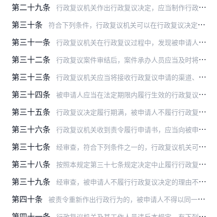
第二十九条
行政复议机关作出行政复议决定，应当制作行政复议决定书。
第三十条
符合下列条件，行政复议机关可以在行政复议决定书中对被申请人予以指正，作出驳回复议申请或者维持原行政行为的决定：
第三十一条
行政复议机关在行政复议过程中，发现被申请人相关行政行为的合法性、合理性存在问题，或者需要做好善后工作的，可以制发行政复议意见书，向被申请人指出存在的问题，提出整…
第三十二条
行政复议案件审结后，案件承办人员应当及时将案件材料立卷归档。
第三十三条
行政复议机关应当将接收行政复议申请的渠道、行政复议申请受理情况等信息在本机关门户网站、官方微信等媒体上向社会公开。
第三十四条
被申请人应当在法定期限内履行生效的行政复议决定。
第三十五条
行政复议决定履行期满，被申请人不履行行政复议决定的，申请人可以向行政复议机关提出责令履行申请。
第三十六条
行政复议机关收到责令履行申请书，应当向被申请人进行调查或者核实，依照下列规定办理：
第三十七条
经审查，符合下列条件之一的，行政复议机关可以决定被申请人中止履行行政复议决定：
第三十八条
按照本规定第三十七条规定决定中止履行行政复议决定的，行政复议机关应当向当事人发出行政复议决定中止履行通知书。
第三十九条
经审查，被申请人不履行行政复议决定的理由不成立的，行政复议机关应当作出责令履行行政复议决定通知书，并送达被申请人。
第四十条
被责令重新作出行政行为的，被申请人不得以同一事实和理由作出与原行政行为相同或者基本相同的行为，但因违反法定程序被责令重新作出行政行为的除外。
第四十一条
行政复议机关及其工作人员违反本规定，有下列情形之一的，责令限期改正；造成不良后果的，责令作出书面检查、通报批评；情节严重的，依法给予处分：