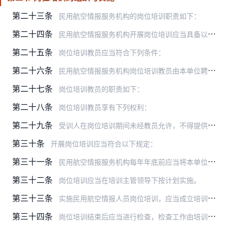
第二十三条
民用航空情报服务机构的岗位培训职责如下：
第二十四条
民用航空情报服务机构开展岗位培训应当具备以下条件：
第二十五条
岗位培训教员应当符合下列条件：
第二十六条
民用航空情报服务机构岗位培训教员由本单位聘任，报地区管理局备案。
第二十七条
岗位培训教员的职责如下：
第二十八条
岗位培训教员享有下列权利：
第二十九条
受训人在岗位培训期间未经教员允许，不得提供民用航空情报服务或操作各种设备。
第三十条
开展岗位培训应当符合以下规定：
第三十一条
民用航空情报服务机构每年年底前应当将本单位的本年度培训完成情况和下一年度岗位培训计划报地区管理局。地区管理局每年1月份应当将本地区上一年度培训安排的总体情况上报…
第三十二条
岗位培训应当在培训主管领导下按计划实施。
第三十三条
实施民用航空情报人员岗位培训，应当成立培训组。培训组应当为每一位受训人制定培训计划，培训计划应当包括培训的种类、内容、方式、时间、地点，受训人、培训机构、培训教…
第三十四条
岗位培训结束后应当进行检查，检查工作由培训主管和培训教员共同实施。