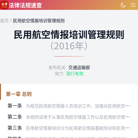
跳到主要内容
法律法规速查
首页
民用航空情报培训管理规则
民用航空情报培训管理规则
（2016年）
发布机关
交通运输部
效力
现行有效
第一章 总则
第一条
为规范民用航空情报人员培训工作，加强对民用航空情报培训工作的管理，根据《中华人民共和国民用航空法》，结合民用航空情报工作的实际情况，制定本规则。
第二条
本规则适用于从事民用航空情报工作以及民用航空情报培训工作的专业人员和机构。各民用航空情报服务机构和民用航空情报培训机构应当根据本规则，结合实际情况和需要，制定相…
第三条
民用航空情报培训分为民用航空情报基础培训和民用航空情报岗位培训。