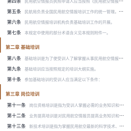
第四条
民用航空情报员执照申请人应当按照《民用航空情报员执照管理规则》的要求在申请前完成基础培训和岗位资格培训。
第五条
民航局负责全国民用航空情报培训工作的统一管理。民航地区管理局负责协调和监督管理本辖区民用航空情报培训工作。
第六条
民用航空情报培训机构负责基础培训工作的开展。
第七条
本规定中使用的部分术语含义见本规则附件一。
第二章 基础培训
第八条
基础培训是为了使受训人了解掌握从事民用航空情报工作的基本知识和基本技能而进行的培训，是进入岗位培训和获得民用航空情报员执照的前提条件。
第九条
基础培训应当按照规定的培训大纲实施。
第十条
参加基础培训的受训人应当满足以下条件：
第三章 岗位培训
第十一条
岗位资格培训是指为受训人掌握必需的业务知识和技能，取得在民用航空情报岗位独立工作的资格而进行的培训。
第十二条
业务提高培训是对民用航空情报员提高业务知识和技能的培训。
第十三条
新技术培训是指为掌握民用航空最新的科学技术、技术标准或者设备使用而进行的不定期培训。