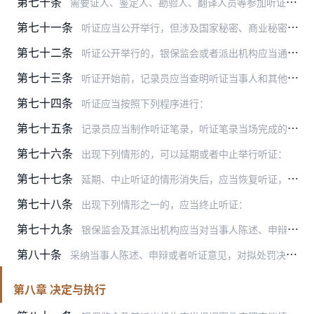
第七十条
需要证人、鉴定人、勘验人、翻译人员等参加听证的，调查人员、当事人应当提出申请，并提供相关人员的基本情况。经听证主持人同意的，方可参加听证。
第七十一条
听证应当公开举行，但涉及国家秘密、商业秘密、个人隐私或影响金融稳定的除外。听证不公开举行的，应当由银保监会及其派出机构行政处罚委员会主任委员决定。
第七十二条
听证公开举行的，银保监会或者派出机构应当通过张贴纸质公告、网上公示等适当方式先期公告当事人姓名或者名称、案由、听证时间和地点。
第七十三条
听证开始前，记录员应当查明听证当事人和其他听证参加人是否到场，并宣布听证纪律。
第七十四条
听证应当按照下列程序进行：
第七十五条
记录员应当制作听证笔录，听证笔录当场完成的，应当交由当事人核对；当事人核对无误后，应当逐页签名或盖章。
第七十六条
出现下列情形的，可以延期或者中止举行听证：
第七十七条
延期、中止听证的情形消失后，应当恢复听证，并将听证的时间、地点通知听证参加人。
第七十八条
出现下列情形之一的，应当终止听证：
第七十九条
银保监会及其派出机构应当对当事人陈述、申辩或者听证意见进行研究。需要补充调查的，进行补充调查。
第八十条
采纳当事人陈述、申辩或者听证意见，对拟处罚决定作出重大调整的，应当重新对当事人进行行政处罚事先告知。
第八章 决定与执行