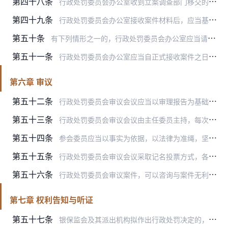
第四十八条
行政处罚委员会办公室收到立案调查部门移交的案件材料后，应当在三个工作日以内进行审查并作出是否接收的决定。
第四十九条
行政处罚委员会办公室接收案件材料后，应当基于调查报告载明的违法事实和责任人员，从调查程序、处罚时效、证据采信、事实认定、行为定性、处罚种类与幅度等方面进行审理，…
第五十条
有下列情形之一的，行政处罚委员会办公室应当请立案调查部门书面说明或者退回补充调查：
第五十一条
行政处罚委员会办公室应当自正式接收案件之日起九十日以内完成案件审理，形成审理报告提交行政处罚委员会审议。有特殊情况的，可以适当延长。
第六章 审议
第五十二条
行政处罚委员会审议会议应当以审理报告为基础对案件进行审议，审议的主要内容包括：
第五十三条
行政处罚委员会审议会议由主任委员主持，每次参加审议会议的委员不得少于全体委员的三分之二。
第五十四条
参会委员应当以事实为依据，以法律为准绳，坚持专业判断，发表独立、客观、公正的审议意见。
第五十五条
行政处罚委员会审议会议采取记名投票方式，各委员对审理意见进行投票表决，全体委员超过半数同意的，按照审理意见作出决议，会议主持人当场宣布投票结果。
第五十六条
行政处罚委员会审议案件，可以咨询与案件无利益冲突的有关法官、律师、学者或专家的专业意见。
第七章 权利告知与听证
第五十七条
银保监会及其派出机构拟作出行政处罚决定的，应当制作行政处罚事先告知书，告知当事人拟作出行政处罚决定的事实、理由及依据，并告知当事人有权进行陈述和申辩。