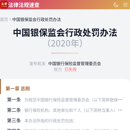
跳到主要内容
法律法规速查
首页
中国银保监会行政处罚办法
中国银保监会行政处罚办法
（2020年）
发布机关
中国银行保险监督管理委员会
效力
已失效
第一章 总则
第一条
为规范中国银行保险监督管理委员会（以下简称银保监会）及其派出机构行政处罚行为，维护银行业保险业市场秩序，根据《中华人民共和国行政处罚法》、《中华人民共和国银行业…
第二条
银行保险机构、其他单位和个人（以下简称当事人）违反法律、行政法规和银行保险监管规定，银保监会及其派出机构依法给予行政处罚的，按照本办法实施。法律、行政法规另有规…
第三条
本办法所指的行政处罚包括：