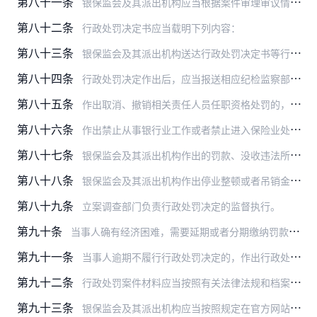
第八十一条
银保监会及其派出机构应当根据案件审理审议情况和当事人陈述、申辩情况，以及听证情况拟定行政处罚决定书。
第八十二条
行政处罚决定书应当载明下列内容：
第八十三条
银保监会及其派出机构送达行政处罚决定书等行政处罚法律文书时，应当附送达回证，由受送达人在送达回证上记明收到日期，并签名或者盖章。
第八十四条
行政处罚决定作出后，应当报送相应纪检监察部门，并按要求将相关责任人被处罚情况通报有关组织部门。涉及罚款或者没收违法所得的，同时将行政处罚决定抄送财会部门。
第八十五条
作出取消、撤销相关责任人员任职资格处罚的，应当将行政处罚决定书抄送核准其任职资格的监督管理机构和其所属的银行保险机构。
第八十六条
作出禁止从事银行业工作或者禁止进入保险业处罚的，应当将行政处罚决定书抄送被处罚责任人所属的银行保险机构。
第八十七条
银保监会及其派出机构作出的罚款、没收违法所得行政处罚决定，当事人应当自收到行政处罚决定书之日起十五日以内缴款。银保监会及其派出机构和执法人员不得自行收缴罚款。
第八十八条
银保监会及其派出机构作出停业整顿或者吊销金融、业务许可证行政处罚的，应当在银保监会官方网站或具有较大影响力的全国性媒体上公告，公告内容包括：
第八十九条
立案调查部门负责行政处罚决定的监督执行。
第九十条
当事人确有经济困难，需要延期或者分期缴纳罚款的，经当事人申请，由分管立案调查部门的负责人批准，可以暂缓或者分期缴纳。
第九十一条
当事人逾期不履行行政处罚决定的，作出行政处罚决定的机构可以采取下列措施：
第九十二条
行政处罚案件材料应当按照有关法律法规和档案管理规定归档保存。
第九十三条
银保监会及其派出机构应当按照规定在官方网站上公开行政处罚有关信息。