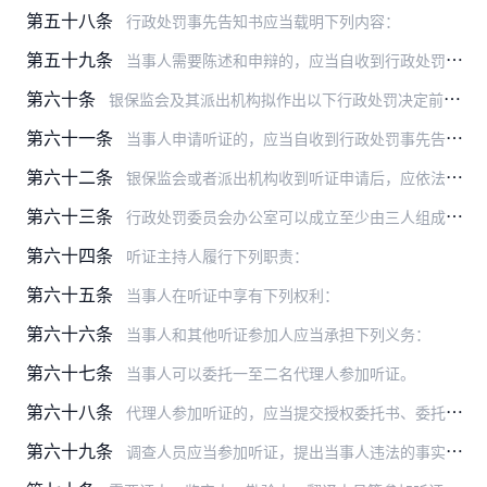
第五十八条
行政处罚事先告知书应当载明下列内容：
第五十九条
当事人需要陈述和申辩的，应当自收到行政处罚事先告知书之日起十个工作日以内将陈述和申辩的书面材料提交拟作出处罚的银保监会或其派出机构。当事人逾期未行使陈述权、申辩…
第六十条
银保监会及其派出机构拟作出以下行政处罚决定前，应当在行政处罚事先告知书中告知当事人有要求举行听证的权利：
第六十一条
当事人申请听证的，应当自收到行政处罚事先告知书之日起五个工作日以内，向银保监会或其派出机构提交经本人签字或盖章的听证申请书。听证申请书中应当载明下列内容：
第六十二条
银保监会或者派出机构收到听证申请后，应依法进行审查，符合听证条件的，应当组织举行听证，并在举行听证七个工作日前，书面通知当事人举行听证的时间、地点。
第六十三条
行政处罚委员会办公室可以成立至少由三人组成的听证组进行听证。其中，听证主持人由行政处罚委员会办公室主任或其指定的人员担任，听证组其他成员由行政处罚委员会办公室的…
第六十四条
听证主持人履行下列职责：
第六十五条
当事人在听证中享有下列权利：
第六十六条
当事人和其他听证参加人应当承担下列义务：
第六十七条
当事人可以委托一至二名代理人参加听证。
第六十八条
代理人参加听证的，应当提交授权委托书、委托人及代理人身份证明等相关材料。授权委托书应当载明如下事项：
第六十九条
调查人员应当参加听证，提出当事人违法的事实、证据和行政处罚建议，并进行质证。