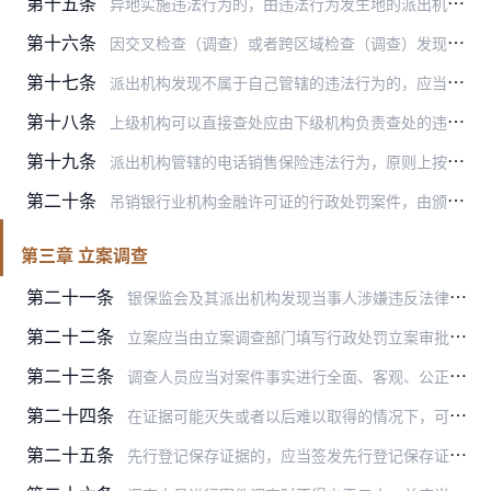
第十五条
异地实施违法行为的，由违法行为发生地的派出机构管辖。行为发生地的派出机构应当及时通知行为主体所在地的派出机构，行为主体所在地的派出机构应当积极配合违法行为的查处…
第十六条
因交叉检查（调查）或者跨区域检查（调查）发现违法行为需要给予行政处罚的，应当提请有管辖权的监督管理机构立案查处，并及时移交相关证据材料。
第十七条
派出机构发现不属于自己管辖的违法行为的，应当移送有管辖权的派出机构。两个以上派出机构对同一违法行为都有管辖权的，由最先立案的派出机构管辖。
第十八条
上级机构可以直接查处应由下级机构负责查处的违法行为，可以授权下级机构查处应由其负责查处的违法行为，也可以授权下级机构查处应由其他下级机构负责查处的违法行为。
第十九条
派出机构管辖的电话销售保险违法行为，原则上按照下列要求确定具体管辖地：
第二十条
吊销银行业机构金融许可证的行政处罚案件，由颁发该金融许可证的监督管理机构管辖，处罚决定抄送批准该机构筹建的监督管理机构及银保监会相关部门。
第三章 立案调查
第二十一条
银保监会及其派出机构发现当事人涉嫌违反法律、行政法规和银行保险监管规定，依法应当给予行政处罚且有管辖权的，应当予以立案。
第二十二条
立案应当由立案调查部门填写行政处罚立案审批表，由分管立案调查部门的负责人批准。
第二十三条
调查人员应当对案件事实进行全面、客观、公正的调查，并依法充分收集证据。
第二十四条
在证据可能灭失或者以后难以取得的情况下，可以采取先行登记保存措施。采取先行登记保存措施，应当填写先行登记保存证据审批表，并由银保监会负责人或者派出机构负责人批准…
第二十五条
先行登记保存证据的，应当签发先行登记保存证据通知书，填写先行登记保存证据清单，由当事人签字或者盖章确认，并加封银保监会或者派出机构先行登记保存封条，就地由当事人…