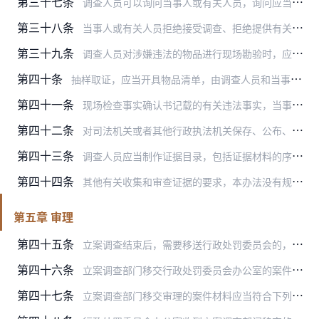
第三十七条
调查人员可以询问当事人或有关人员，询问应当分别进行，询问前应当告知其有如实陈述事实、提供证据的义务。
第三十八条
当事人或有关人员拒绝接受调查、拒绝提供有关证据材料或者拒绝在证据材料上签名、盖章的，调查人员应当在调查笔录上载明或以录音、录像等视听资料加以证明。必要时，调查人…
第三十九条
调查人员对涉嫌违法的物品进行现场勘验时，应当有当事人在场，并制作现场勘验笔录；当事人拒绝到场的，应当在现场勘验笔录中注明。
第四十条
抽样取证，应当开具物品清单，由调查人员和当事人签名或者盖章。
第四十一条
现场检查事实确认书记载的有关违法事实，当事人予以确认的，可以作为认定违法事实的证据。现场检查事实确认书应当有相关检查取证材料作为佐证。
第四十二条
对司法机关或者其他行政执法机关保存、公布、移送的证据材料，符合证据要求的，可以作为行政处罚的证据。
第四十三条
调查人员应当制作证据目录，包括证据材料的序号、名称、证明目的、证据来源、证据形式、页码等。
第四十四条
其他有关收集和审查证据的要求，本办法没有规定的，可以按照其他法律、行政法规、规章规定或者参照有关司法解释规定执行。
第五章 审理
第四十五条
立案调查结束后，需要移送行政处罚委员会的，由立案调查部门提出处罚建议，将案件材料移交行政处罚委员会办公室。
第四十六条
立案调查部门移交行政处罚委员会办公室的案件材料应当包括：
第四十七条
立案调查部门移交审理的案件材料应当符合下列标准：