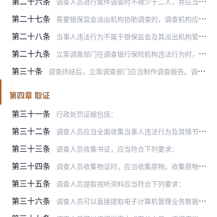
第二十六条
调查人员进行案件调查时不得少于二人，并应当向当事人或者有关单位和个人出示合法证件和调查（现场检查）通知书。
第二十七条
需要银保监会派出机构协助调查的，调查机构应当出具协助调查函。协助机构应当在调查机构要求的期限内完成调查。需要延期的，协助机构应当及时告知调查机构。
第二十八条
当事人违法行为不属于银保监会及其派出机构管辖的，立案调查部门应当依法及时向有关部门移送处理。
第二十九条
立案调查部门在调查银行保险机构违法行为时，应当对相关责任人员的违法行为及其责任一并进行调查认定。
第三十条
调查终结后，立案调查部门应当制作调查报告。调查报告应当载明以下事项：
第四章 取证
第三十一条
行政处罚证据包括：
第三十二条
调查人员应当全面收集当事人违法行为及其情节轻重的有关证据，证据应当符合以下要求：
第三十三条
调查人员收集书证，应当符合下列要求：
第三十四条
调查人员收集物证时，应当收集原物。收集原物确有困难的，可以收集与原物核对无误的复制件或证明该物证的照片、录像等其他证据，但是应当附有制作过程、时间、制作人等情况…
第三十五条
调查人员提取视听资料应当符合下列要求：
第三十六条
调查人员可以直接提取电子计算机管理业务数据库中的数据，也可以采用转换、计算、分解等方式形成新的电子数据。调查人员收集电子数据，应当提取电子数据原始载体，并附有数…