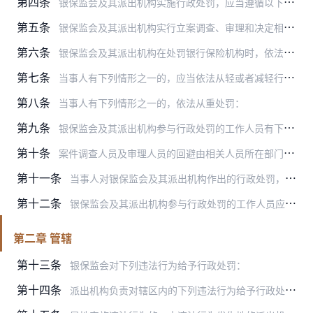
第四条
银保监会及其派出机构实施行政处罚，应当遵循以下原则：
第五条
银保监会及其派出机构实行立案调查、审理和决定相分离的行政处罚制度，设立行政处罚委员会。
第六条
银保监会及其派出机构在处罚银行保险机构时，依法对相关责任人员采取责令纪律处分、行政处罚等方式追究法律责任。
第七条
当事人有下列情形之一的，应当依法从轻或者减轻行政处罚：
第八条
当事人有下列情形之一的，依法从重处罚：
第九条
银保监会及其派出机构参与行政处罚的工作人员有下列情形之一的，本人应当申请回避，当事人及其代理人也有权申请其回避：
第十条
案件调查人员及审理人员的回避由相关人员所在部门负责人决定，行政处罚委员会委员的回避由主任委员决定；主任委员的回避由所在银行保险监督管理机构的主要负责人决定，主要…
第十一条
当事人对银保监会及其派出机构作出的行政处罚，享有陈述权和申辩权。对行政处罚决定不服的，有权依法申请行政复议或者提起行政诉讼。
第十二条
银保监会及其派出机构参与行政处罚的工作人员应当保守案件查办中获悉的国家秘密、商业秘密和个人隐私。
第二章 管辖
第十三条
银保监会对下列违法行为给予行政处罚：
第十四条
派出机构负责对辖区内的下列违法行为给予行政处罚：