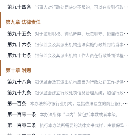
第九十四条
当事人对行政处罚决定不服的，可以在收到行政处罚决定书之日起六十日以内申请行政复议，也可以在收到行政处罚决定书之日起六个月以内直接向有管辖权的人民法院提起行政诉讼…
第九章 法律责任
第九十五条
对于滥用职权、徇私舞弊、玩忽职守、擅自改变行政处罚决定种类和幅度等严重违反行政处罚工作纪律的人员，依法给予行政处分；涉嫌犯罪的，依法移送纪检监察机关处理。
第九十六条
银保监会及其派出机构违法实施行政处罚给当事人造成损害的，应当依法予以赔偿。对有关责任人员应当依法给予行政处分；涉嫌犯罪的，依法移送纪检监察机关处理。
第九十七条
银保监会及其派出机构工作人员在行政处罚过程中，利用职务便利索取或者收受他人财物、收缴罚款据为己有的，依法给予行政处分；涉嫌犯罪的，依法移送纪检监察机关处理。
第十章 附则
第九十八条
银保监会及其派出机构应当为行政处罚工作提供必要的人力资源与财务经费保障。
第九十九条
银保监会建立行政处罚信息管理系统，加强行政处罚统计分析工作。
第一百条
本办法所称银行业机构，是指依法设立的商业银行、农村合作银行、农村信用社、村镇银行等吸收公众存款的金融机构和政策性银行，金融资产管理公司、信托公司、企业集团财务公…
第一百零一条
本办法所称“以内”皆包括本数或者本级。
第一百零二条
执行本办法所需要的法律文书式样，由银保监会制定。银保监会没有制定式样，执法工作中需要的其他法律文书，银保监局可以制定式样。