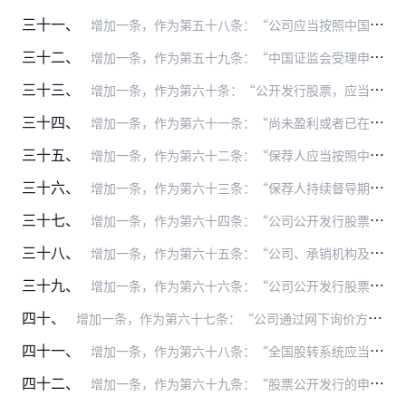
三十一、
增加一条，作为第五十八条：“公司应当按照中国证监会有关规定制作公开发行的申请文件，申请文件应当包括但不限于：公开发行说明书、律师事务所出具的法律意见书、符合《证…
三十二、
增加一条，作为第五十九条：“中国证监会受理申请文件后，依法对公开发行条件、信息披露等进行审核，在20个工作日内作出核准、中止审核、终止审核、不予核准的决定。”
三十三、
增加一条，作为第六十条：“公开发行股票，应当聘请具有保荐资格的机构担任保荐人，其保荐业务适用《证券发行上市保荐业务管理办法》（以下简称《保荐办法》）相关规定，本…
三十四、
增加一条，作为第六十一条：“尚未盈利或者已在股票发行申请文件中充分分析并揭示相关风险的公司申请公开发行股票，在公开发行股票当年即亏损的，其保荐人不适用《保荐办法…
三十五、
增加一条，作为第六十二条：“保荐人应当按照中国证监会和全国股转系统的规定制作、报送和披露发行保荐书、回复意见等相关文件，遵守中国证监会和全国股转系统的规定，配合…
三十六、
增加一条，作为第六十三条：“保荐人持续督导期间为公开发行完成后当年剩余时间及其后2个完整会计年度。”
三十七、
增加一条，作为第六十四条：“公司公开发行股票，应当聘请具有证券承销业务资格的证券公司承销，按照《证券法》有关规定签订承销协议，确定采取代销或包销方式。申请公开发…
三十八、
增加一条，作为第六十五条：“公司、承销机构及相关人员不得存在以下行为：（一）泄露询价或定价信息；（二）以任何方式操纵发行定价；（三）夸大宣传，或以虚假广告等不正…
三十九、
增加一条，作为第六十六条：“公司公开发行股票，可以与主承销商自主协商直接定价，也可以通过合格投资者网上竞价，或者网下询价等方式确定股票发行价格和发行对象。公司和…
四十、
增加一条，作为第六十七条：“公司通过网下询价方式确定股票发行价格和发行对象的，询价对象应当是经中国证券业协会注册的网下投资者。公司和主承销商可以根据全国股转系统…
四十一、
增加一条，作为第六十八条：“全国股转系统应当根据本办法制定全国股转系统股票发行承销业务规则，并报中国证监会批准。”
四十二、
增加一条，作为第六十九条：“股票公开发行的申请经中国证监会核准后，公司与主承销商应当及时向全国股转系统报送发行与承销方案，并向中国证监会备案。”