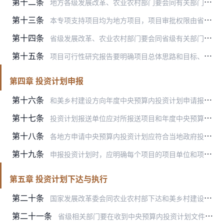
第十二条
地方各级发展改革、农业农村部门要会同有关部门加强项目储备，及时将符合条件的项目纳入全国投资项目在线审批监管平台（国家重大建设项目库）。要严格执行相关政策要求和技…
第十三条
本专项支持项目均为地方项目，项目审批权限由省级发展改革、农业农村部门商相关部门确定，按照地方有关规定执行。申请使用本专项中央预算内投资计划的项目，必须按规定完成…
第十四条
省级发展改革、农业农村部门要会同省级有关部门，对和美乡村建设项目村选取的合理性进行把关，避免重复建设、过度超前建设、投资浪费等。在建设任务确定、组织实施方式等方…
第十五条
项目可行性研究报告要明确项目总体思路和目标、建设地点、建设内容、建设规模、投资估算、资金来源、建设进度安排、管护机制、保障措施等。在项目可行性研究阶段要明确项目…
第四章 投资计划申报
第十六条
和美乡村建设方向年度中央预算内投资计划申请报告，由省级发展改革、农业农村部门根据前期工作情况、项目批复的建设工期等，按照年度中央预算内投资计划草案编报的有关要求…
第十七条
投资计划报送单位应对所报送项目和年度中央预算内投资计划是否符合本专项支持范围和支持标准、是否多头重复申报或超额申报中央预算内投资及其他中央财政建设性资金、项目是…
第十八条
各地方申请中央预算内投资计划应符合当地政府投资能力，防范加重地方政府债务风险。
第十九条
申报投资计划时，应明确每个项目的项目单位和项目责任人、项目日常监管责任单位及监管责任人，并经项目日常监管责任单位及监管责任人认可。
第五章 投资计划下达与执行
第二十条
国家发展改革委会同农业农村部下达和美乡村建设方向中央预算内投资计划；国家发展改革委负责下达农村产业融合发展方向中央预算内投资计划。要综合考虑项目前期工作质量、上…
第二十一条
省级相关部门要在收到中央预算内投资计划文件10个工作日内转发下达投资计划和绩效目标，明确相关工作要求。其中：