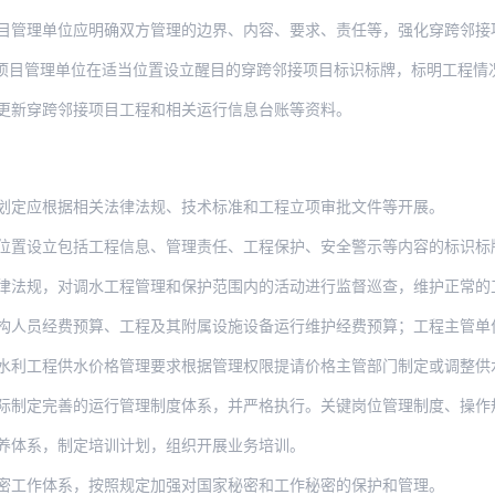
管理单位应明确双方管理的边界、内容、要求、责任等，强化穿跨邻接项目与调水工
项目管理单位在适当位置设立醒目的穿跨邻接项目标识标牌，标明工程情
更新穿跨邻接项目工程和相关运行信息台账等资料。
划定应根据相关法律法规、技术标准和工程立项审批文件等开展。
包括工程信息、管理责任、工程保护、安全警示等内容的标识标牌；在工程管理范围内设立必
对调水工程管理和保护范围内的活动进行监督巡查，维护正常的工程管理秩序。发现侵占、毁
人员经费预算、工程及其附属设施设备运行维护经费预算；工程主管单位应予以
供水价格管理要求根据管理权限提请价格主管部门制定或调整供水价格，或与用水单位依法协
际制定完善的运行管理制度体系，并严格执行。关键岗位管理制度、操作
养体系，制定培训计划，组织开展业务培训。
密工作体系，按照规定加强对国家秘密和工作秘密的保护和管理。