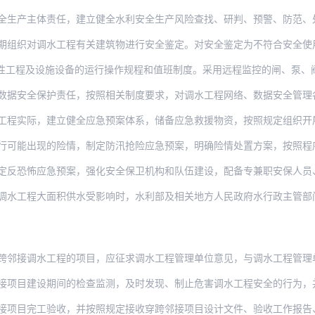
体责任，建立健全水利安全生产风险查找、研判、预警、防范、处置和责任等风险管控“六项
调水工程有关建筑物进行安全鉴定。对安全鉴定为不符合安全使用要求的建筑物应进行除险加
及设施设备的运行操作规程和值班制度。采用远程监控的闸、泵、阀等，应严格设置操
数据安全保护责任，按照相关制度要求，对调水工程网络、数据安全管理
，建立健全应急预案体系，储备应急救援物资，按照规定组织开展应急演练。遭遇自然灾害、
现的险情，制定防汛抢险应急预案，明确险情处置方案，按照程序报批或备案。应急预案涉及
恐怖应急预案，强化安全保卫机构和队伍建设，配备专兼职安保人员、必要的装备设备
程大面积供水受影响时，水利部及相关地方人民政府水行政主管部门根据应急预案按照程序
接调水工程的项目，应征求调水工程管理单位意见，与调水工程管理单位签订安全协议，
建设期间的检查监测，及时发现、制止危害调水工程安全的行为，并报告相关部门或单位。穿
接项目完工验收，并按照规定接收穿跨邻接项目设计文件、验收工作报告