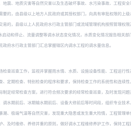
地质灾害等自然灾害以及生态破坏事故、水污染事故、工程安全事故、水上安全事故等突发事
由县级以上地方人民政府或其授权部门，向具有审批权限的上级水行政主管部门或流域管理机
交易的，县级以上人民政府水行政主管部门或流域管理机构按照管理权限
水启动和停止、流量调整等调水状态变化情况，水质变化情况报告相关部
民政府水行政主管部门汇总掌握辖区内调水工程的调水量信息。
场检查巡查工作，监视并掌握雨水情、水质、设施设备性能、工程运行性
、定期检查、特别检查的程序和要求，保持检查工作的系统性和连续性，做好检
际制定经常检查方案，进行符合频次要求的经常检查巡查，及时发现问题
、调水期前后、冰期输水期前后、设备大修前后等时间段，组织专业技术
端气温等自然灾害，发现重大隐患或发生重大险情，工程管理单位应及时组织专业技术人员进
、及时维修、养修并重的原则，做好调水工程维修养护工作，保持工程建筑物