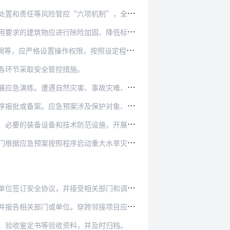
机制”，全面辨识危险源，科学评价风险等级，加强…
固、降低标准运用或报废等相应处理，并采取措施保…
作权限，按照设定程序进行操作，保证操控安全。
各环节采取安全管控措施。
事故灾难、公共卫生事件、社会安全事件等突发事件…
保护对象、服务对象安全的，应与所在地人民政府做…
和技术防范设施，开展相关演练，及时消除隐患。
启动重大水旱灾害事件调度指挥机制及应急响应。
并接受相关部门和调水工程管理单位的监督检查。
跨邻接项目应在接合部位设置必要的监测监控设施。
、验收鉴定书等验收资料，并及时归档。