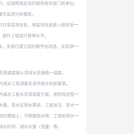
的，应按照规定及时报告相关部门和单位。
编写监测分析报告。
接入相关信息化管理平台，纳入“国家水网一张图…
，提升工程运行管理水平。
造，实现调水工程运行管理全线全过程历史数据积…
资源调度服从流域水资源统一调度。
内调水工程调度名录并报水利部备案。
资源调度方案，按照规定程序批准印发执行。
状况、受水区节水成效等，组织编制调度名录内调水…
工情和用水需求制定月（旬）调度计划，明确月（旬…
调水时间、调水水量（流量）等。