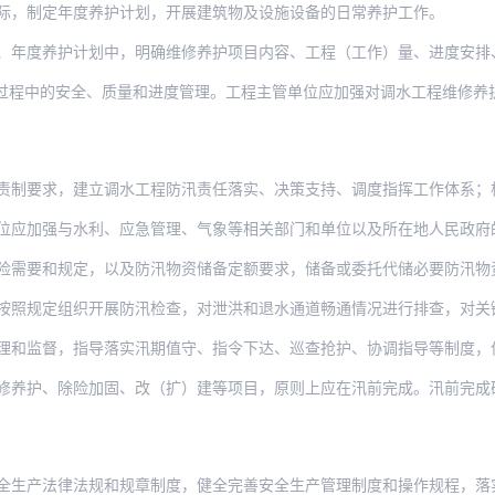
际，制定年度养护计划，开展建筑物及设施设备的日常养护工作。
、年度养护计划中，明确维修养护项目内容、工程（工作）量、进度安排
中的安全、质量和进度管理。工程主管单位应加强对调水工程维修养护工作的监督
，建立调水工程防汛责任落实、决策支持、调度指挥工作体系；根据所在流域和区域防汛相关
位应加强与水利、应急管理、气象等相关部门和单位以及所在地人民政府
需要和规定，以及防汛物资储备定额要求，储备或委托代储必要防汛物资，建立防汛
组织开展防汛检查，对泄洪和退水通道畅通情况进行排查，对关键设施设备进行试运行，及时
，指导落实汛期值守、指令下达、巡查抢护、协调指导等制度，保障工程防洪安全。工程管理
除险加固、改（扩）建等项目，原则上应在汛前完成。汛前完成确有困难的，应制定安全度汛
律法规和规章制度，健全完善安全生产管理制度和操作规程，落实全员安全生产责任制，加强