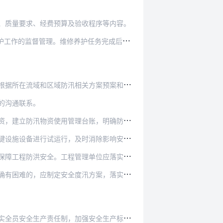
、质量要求、经费预算及验收程序等内容。
管理。维修养护任务完成后应及时组织验收。
方案预案和统一部署，按照职责分工落实工程巡查、…
的沟通联系。
物资使用管理台账，明确防汛物资调运流程。
消除影响安全度汛的各类隐患，确保工程状态正常、…
单位应落实汛期岗位责任，建立并严格执行汛期值班…
方案，落实安全度汛责任和措施。安全度汛方案应报…
安全生产标准化、信息化建设，加强特种设备管理，…