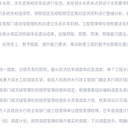
水水质、水生态等相关信息进行监测。发现调水水质未达到设计水质要求
的系统性和连续性，按照规定及规程规范定期对监测资料进行整编分析，
或流域管理机构应建立信息共享机制。工程管理单位按照要求及时共享监测信息，将监测信息
化雨水情监测预报体系建设成果，加强预报、预警、预演、预案能力建设
上、数字赋能、提升能力要求，推动新建工程的数字化智能化建设，实施已建工程的数字化改
统一调度、分级负责的原则，服从防洪抗旱调度和应急调度，单个工程水
省重大调水工程调度名录，省级人民政府水行政主管部门确定本行政区域
部门或流域管理机构按照管理权限和规定，根据需要组织编制调度名录内调水工程水
流域管理机构按照管理权限和水资源调度方案，统筹调出区可调水量、受水区用水需求、工程
府水行政主管部门或工程管理单位按照管理权限，在年度调度计划的基础上，可根据雨水情、
（旬）调度计划，按照调度管理权限开展实时调度，下达调度指令，明确