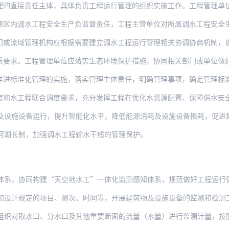
责任主体，具体负责工程运行管理的组织实施工作。工程管理单位应明确运行管理的岗位及
调水工程安全生产负监督责任，工程主管单位对所属调水工程安全生产负管理责任，
门或流域管理机构应根据需要建立调水工程运行管理相关协调协商机制，
质要求。工程管理单位应落实生态环境保护措施，协同相关部门或单位做
进标准化管理的实施，落实管理主体责任，明确管理事项，确定管理标准，规范
水工程联合调度要求，充分发挥工程在优化水资源配置、保障供水安全、复苏河湖
及设施设备运行，提升智能化水平，降低能源消耗及设施设备损耗，促进
河湖长制，加强调水工程输水干线的管理保护。
体系，协同构建“天空地水工”一体化监测感知体系，规范做好工程运行
定的项目、测次、时间等，开展建筑物及设施设备的监测和检测工作，做好监测和检测记录。
取水口、分水口及其他重要断面的流量（水量）进行监测计量，按照规定安装在线计量设施