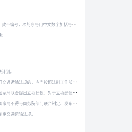
文数字加括号依次表述，目的序号用阿拉伯数字依…
括：
法计划。
法制工作部门规定的时间及内容要求，提出立法立…
于立项建议有分歧的，由法制工作部门协调提出处…
局不得与国务院部门联合制定、发布规章。
制定交通运输法规。