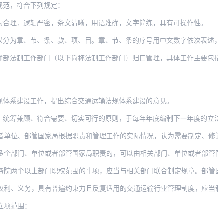
规范，符合下列规定：
构合理，逻辑严密，条文清晰，用语准确，文字简练，具有可操作性。
、节、条、款、项、目。章、节、条的序号用中文数字依次表述，款不编号，项的序号用中
输部法制工作部门（以下简称法制工作部门）归口管理，具体工作主要包
规体系建设工作，提出综合交通运输法规体系建设的意见。
、统筹兼顾、符合需要、切实可行的原则，于每年年底编制下一年度的立
部管国家局根据职责和管理工作的实际情况，认为需要制定、修订交通运输法规的，应当按照
、单位或者部管国家局职责的，可以由相关部门、单位或者部管国家局联合提出立项建议；对
院两个以上部门职权范围的事项，应当与相关部门联合制定规章。部管国家
权利、义务，具有普遍约束力且反复适用的交通运输行业管理制度，应当
立项范围：