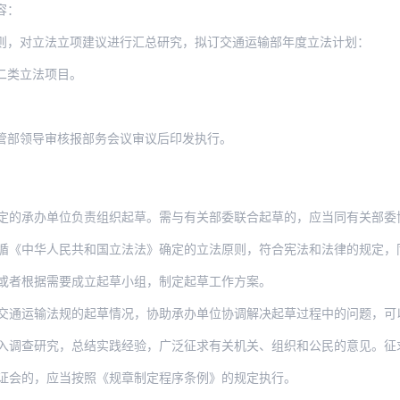
容：
则，对立法立项建议进行汇总研究，拟订交通运输部年度立法计划：
二类立法项目。
管部领导审核报部务会议审议后印发执行。
定的承办单位负责组织起草。需与有关部委联合起草的，应当同有关部委
循《中华人民共和国立法法》确定的立法原则，符合宪法和法律的规定，
或者根据需要成立起草小组，制定起草工作方案。
通运输法规的起草情况，协助承办单位协调解决起草过程中的问题，可以与承办
究，总结实践经验，广泛征求有关机关、组织和公民的意见。征求意见可以采取书面征求意见
证会的，应当按照《规章制定程序条例》的规定执行。