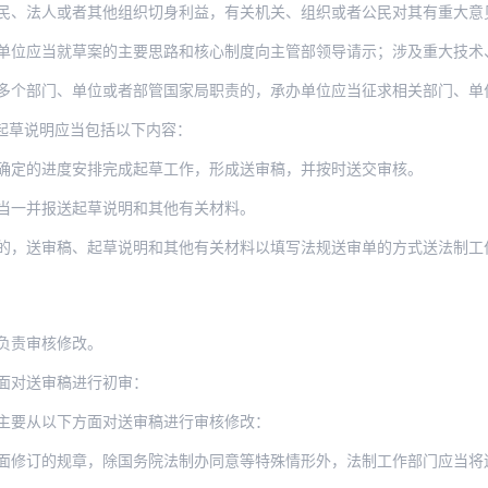
法人或者其他组织切身利益，有关机关、组织或者公民对其有重大意见分歧的，承
就草案的主要思路和核心制度向主管部领导请示；涉及重大技术、安全、规划方面管理事项的
、单位或者部管国家局职责的，承办单位应当征求相关部门、单位或者部管国家局的意见。经
起草说明应当包括以下内容：
确定的进度安排完成起草工作，形成送审稿，并按时送交审核。
当一并报送起草说明和其他有关材料。
的，送审稿、起草说明和其他有关材料以填写法规送审单的方式送法制工
负责审核修改。
面对送审稿进行初审：
主要从以下方面对送审稿进行审核修改：
的规章，除国务院法制办同意等特殊情形外，法制工作部门应当将送审稿在中国政府法制信