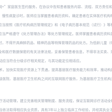
+”家庭医生签约服务，在协议中告知患者服务内容、流程、双方责任和权
复诊时，医师应当掌握患者病历资料，确定患者在实体医疗机构明确诊断为某种或某几种常见
按照《医疗机构病历管理规定》和《电子病历基本规范（试行）》等相关文件要求
遵守《处方管理办法》等处方管理规定。医师掌握患者病历资料后，可以为部分常见病、慢性
开具麻醉药品、精神药品等特殊管理药品的处方。为低龄儿童（6岁以下）开具互联网儿童
数据保密的有关法律法规，妥善保管患者信息，不得非法买卖、泄露患者信息。发生患者信息
动应当符合分级诊疗相关规定，与其功能定位相适应。
实现医疗资源上下贯通，提高基层医疗服务能力和效率，推动构建有序的分级诊疗格局。鼓励
级医院、基层医疗卫生机构之间的互联网医疗服务，为基层医疗卫生机构
疗活动管理，建立完善相关管理制度、服务流程，保证互联网诊疗活动全程留
当依法取得相应执业资质，具有3年以上独立临床工作经验，并经其执业