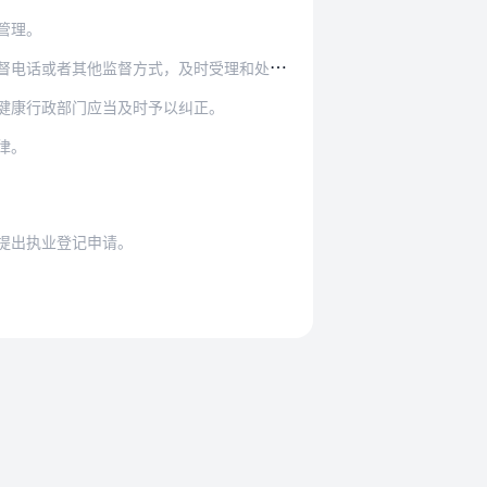
管理。
时受理和处置违法违规互联网诊疗服务举报。发现不…
健康行政部门应当及时予以纠正。
律。
提出执业登记申请。