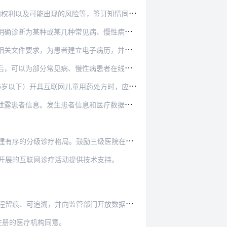
利以及可能出现的风险等，签订知情同意书。
病、慢性病后，可以针对相同诊断进行复诊。当患…
，为患者建立电子病历，并按照规定进行管理。
病患者在线开具处方。在线开具的处方必须有医师…
用药处方时，应当确认患儿有监护人和相关专业医师…
和医疗数据泄露后，医疗机构应当及时向主管的卫…
三级医院在医联体内通过互联网诊疗信息系统向下转…
开展的互联网诊疗活动提供技术支持。
痕、可追溯，并向监管部门开放数据接口。
注册的医疗机构同意。