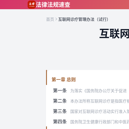
跳到主要内容
法律法规速查
首页
互联网诊疗管理办法（试行）
互联
第一章 总则
第一条
为落实《国务院办公厅关于促进“互联网
第二条
本办法所称互联网诊疗是指医疗机
第三条
国家对互联网诊疗活动实行准入
第四条
国务院卫生健康行政部门和中医药主管