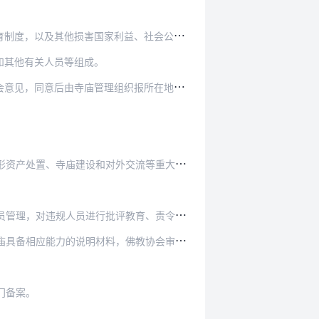
国家利益、社会公共利益和公民合法权益的活动。
和其他有关人员等组成。
寺庙管理组织报所在地县级宗教事务部门备案。
交流等重大事项，寺庙管理组织应当召开会议，集…
人员进行批评教育、责令改正并给予相应惩处。
佛教协会审核同意后，报县级宗教事务部门，由县…
门备案。