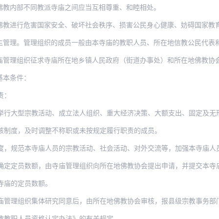
佛教内部不同教派寺庙之间应当互相尊重、和睦相处。
行危害国家安全、破坏社会秩序、损害公民身心健康、妨碍国家教育制度，以及其他损害
主管理。管理组织的成员一般由本寺庙的教职人员、所在地信教公民代表
组织征求寺庙所在地乡镇人民政府（街道办事处）和所在地佛教协会意见，同意后由
基本条件：
责：
宗教活动、成立法人组织、重大经济决策、大额支出、固定及无形资产处置、寺庙建设和对外
核制度，及时调整不称职或未按规定履行职责的成员。
规范本寺庙人员的宗教活动、社会活动、对外交流等，加强本寺庙人员管理，对违规
数额，由寺庙管理组织向所在地佛教协会提出申请，并提交本寺庙具备相应能力的说明材料，
寺庙的定员数额。
庙管理组织集体研究同意后，由所在地佛教协会审核，报县级宗教事务部
教教职人员资格认定办法》的有关规定。