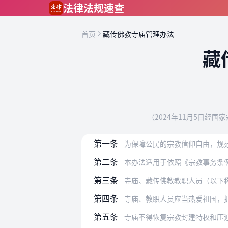
跳到主要内容
法律法规速查
首页
藏传佛教寺庙管理办法
藏
（2024年11月5日经国
第一条
为保障公民的宗教信仰自由，规
第二条
本办法适用于依照《宗教事务条
第三条
寺庙、藏传佛教教职人员（以下
第四条
寺庙、教职人员应当热爱祖国，拥护中国
第五条
寺庙不得恢复宗教封建特权和压