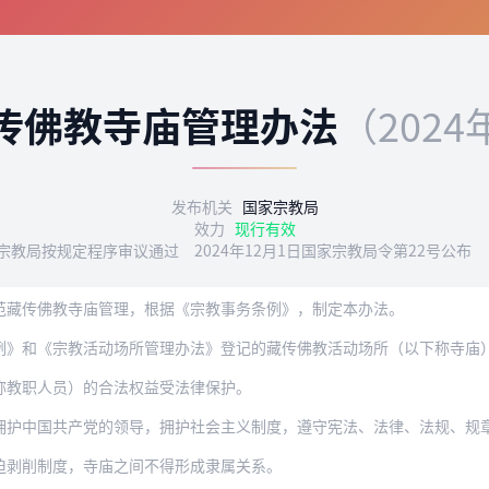
传佛教寺庙管理办法
（2024
发布机关
国家宗教局
效力
现行有效
家宗教局按规定程序审议通过 2024年12月1日国家宗教局令第22号公布 
范藏传佛教寺庙管理，根据《宗教事务条例》，制定本办法。
例》和《宗教活动场所管理办法》登记的藏传佛教活动场所（以下称寺庙
称教职人员）的合法权益受法律保护。
共产党的领导，拥护社会主义制度，遵守宪法、法律、法规、规章和宗教事务管理的相关规
迫剥削制度，寺庙之间不得形成隶属关系。