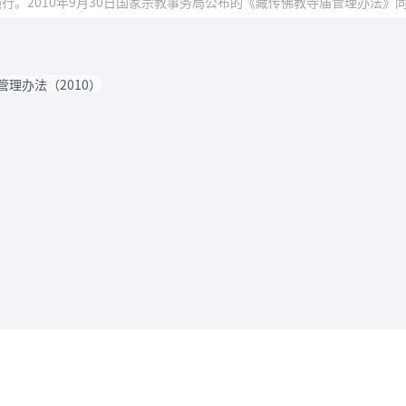
起施行。2010年9月30日国家宗教事务局公布的《藏传佛教寺庙管理办法》
理办法（2010）
法律条款
用户协议
据删除
隐私政策