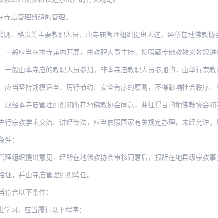
在寺庙管理组织的管理。
翁则、格贵等主要教职人员，由寺庙管理组织提出人选，经所在地佛教协会
，一般应当在本寺庙内开展，由教职人员主持，按照藏传佛教教义教规进
般由本寺庙的教职人员参加。非本寺庙教职人员参加的，由举行宗教活动的寺庙征得所
，应当坚持规模适当、厉行节约、安全有序的原则，不得影响社会秩序、
寺庙管理组织和所在地佛教协会同意，并征得目的地佛教协会和寺庙管理组织同意后，由本人
宗教学术交流、讲经传法，应当依照国家有关规定办理。未经允许，境外人员不得在
条件：
提出意见，经所在地佛教协会审核同意后，报所在地县级宗教事务部门，县级宗教事务部门报
格证，并由寺庙管理组织聘任。
当符合以下条件：
班学习，应当履行以下程序：