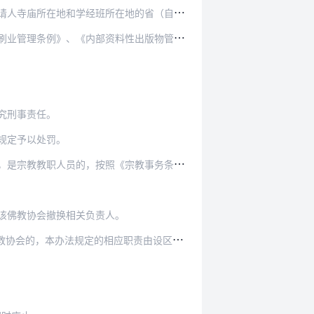
地的省（自治区、直辖市）佛教协会同意后，分别报…
《内部资料性出版物管理办法》等有关规定办理。
究刑事责任。
规定予以处罚。
宗教事务条例》的规定予以处罚；构成犯罪的，依法…
该佛教协会撤换相关负责人。
相应职责由设区的市（地、州、盟）佛教协会履行。