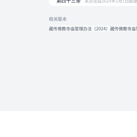
第四十三条
本办法自2025年1月1日
相关版本
藏传佛教寺庙管理办法（2024）
藏传佛教寺庙管
使用帮助
法律法规速查
使用帮助
专为法律人设计的法律查阅工具
账号和数