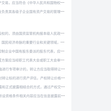
民共和国物权法》、《中华人民共和国担保法》等…
产交易的管理，定期向同级国资监管机构报告本企…
，须由国资监管机构报本级人民政府批准。
和关键领域，主要承担重大专项任务子企业的产权…
股东代表，应当按照本办法规定和委派单位的指示…
或职工大会审议通过；涉及债权债务处置事项的，…
方应当取得转让标的企业最近一期年度审计报告。
权转让价格应以经核准或备案的评估结果为基础确…
通过产权交易机构网站分阶段对外披露产权转让信…
信息披露前报同级国资监管机构备案，国资监管机…