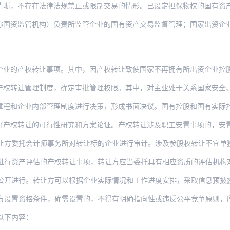
存在法律法规禁止或限制交易的情形。已设定担保物权的国有资产交易，应当符合《中华人
管机构）负责所监管企业的国有资产交易监督管理；国家出资企业负责其各级子企业国有资
业的产权转让事项。其中，因产权转让致使国家不再拥有所出资企业控股权的
管理制度，确定审批管理权限。其中，对主业处于关系国家安全、国民经济命脉的重要行业
业内部管理制度进行决策，形成书面决议。国有控股和国有实际控制企业中国有股东委派的
让的可行性研究和方案论证。产权转让涉及职工安置事项的，安置方案应当经职工代表大会
托会计师事务所对转让标的企业进行审计。涉及参股权转让不宜单独进行专项审计的，转让
评估的产权转让事项，转让方应当委托具有相应资质的评估机构对转让标的进行资产评估，产
。转让方可以根据企业实际情况和工作进度安排，采取信息预披露和正式披露相结合的方式，
格条件，确需设置的，不得有明确指向性或违反公平竞争原则，所设资格条件相关内容应当在
以下内容：