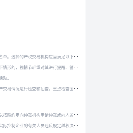
。选择的产权交易机构应当满足以下条件：
行提醒、警告、通报、暂停直至停止委托从事相关业…
活动。
重点检查国家法律法规政策和企业内部管理制度的贯…
向仲裁机构申请仲裁或向人民法院提起诉讼。
规定越权决策、批准相关交易事项，或者玩忽职守、…