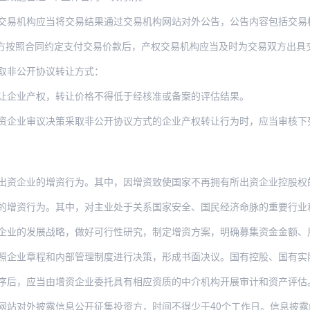
构应当将交易结果通过交易机构网站对外公告，公告内容包括交易标的名称、转让标的评估结果
方按照合同约定支付交易价款后，产权交易机构应当及时为交易双方出具
取非公开协议转让方式：
让企业产权，转让价格不得低于经核准或备案的评估结果。
资企业审议决策采取非公开协议方式的企业产权转让行为时，应当审核下
出资企业的增资行为。其中，因增资致使国家不再拥有所出资企业控股权的
为。其中，对主业处于关系国家安全、国民经济命脉的重要行业和关键领域，主要承担重大专
展战略，做好可行性研究，制定增资方案，明确募集资金金额、用途、投资方应具备的条件、
程和内部管理制度进行决策，形成书面决议。国有控股、国有实际控制企业中国有股东委派的
序后，应当由增资企业委托具有相应资质的中介机构开展审计和资产评估
网站对外披露信息公开征集投资方，时间不得少于40个工作日。信息披露