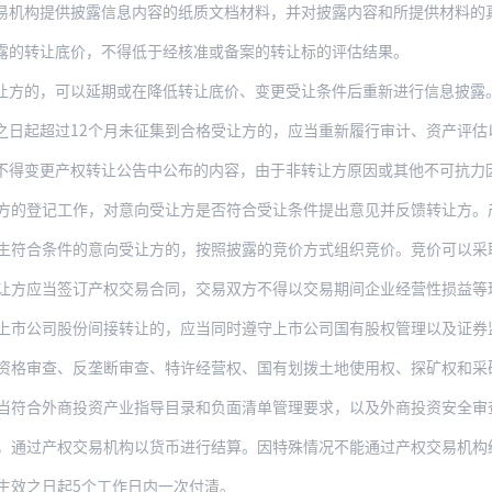
提供披露信息内容的纸质文档材料，并对披露内容和所提供材料的真实性、完整性、准确性
露的转让底价，不得低于经核准或备案的转让标的评估结果。
让方的，可以延期或在降低转让底价、变更受让条件后重新进行信息披露
之日起超过12个月未征集到合格受让方的，应当重新履行审计、资产评估
产权转让公告中公布的内容，由于非转让方原因或其他不可抗力因素导致可能对转让标的价值
工作，对意向受让方是否符合受让条件提出意见并反馈转让方。产权交易机构与转让方意见不
条件的意向受让方的，按照披露的竞价方式组织竞价。竞价可以采取拍卖、招投标、网络竞价以
让方应当签订产权交易合同，交易双方不得以交易期间企业经营性损益等理由
上市公司股份间接转让的，应当同时遵守上市公司国有股权管理以及证券
资格审查、反垄断审查、特许经营权、国有划拨土地使用权、探矿权和采矿
当符合外商投资产业指导目录和负面清单管理要求，以及外商投资安全审
权交易机构以货币进行结算。因特殊情况不能通过产权交易机构结算的，转让方应当向产权交
生效之日起5个工作日内一次付清。