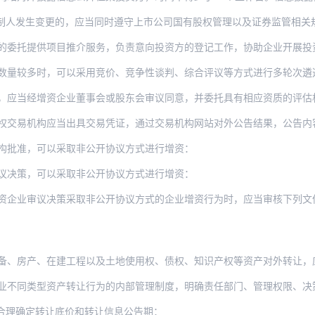
制人发生变更的，应当同时遵守上市公司国有股权管理以及证券监管相关
的委托提供项目推介服务，负责意向投资方的登记工作，协助企业开展投
时，可以采用竞价、竞争性谈判、综合评议等方式进行多轮次遴选。产权交易机构负责统一接
，应当经增资企业董事会或股东会审议同意，并委托具有相应资质的评估
机构应当出具交易凭证，通过交易机构网站对外公告结果，公告内容包括投资方名称、投
构批准，可以采取非公开协议方式进行增资：
议决策，可以采取非公开协议方式进行增资：
资企业审议决策采取非公开协议方式的企业增资行为时，应当审核下列文
、在建工程以及土地使用权、债权、知识产权等资产对外转让，应当按照企业内部管理制度履
型资产转让行为的内部管理制度，明确责任部门、管理权限、决策程序、工作流程，对其中应
合理确定转让底价和转让信息公告期：