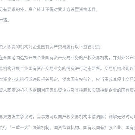
另有要求的外，资产转让不得对受让方设置资格条件。
付清。
资人职责的机构对企业国有资产交易履行以下监管职责：
在全国范围选择开展企业国有资产交易业务的产权交易机构，并对外公布名单
展企业国有资产交易业务的情况进行动态监督。交易机构出现以下情形的，视情节轻重对其进
增资企业未执行或违反相关规定、侵害国有权益的，应当责成其停止交易
的机构应定期对国家出资企业及其控股和实际控制企业的国有资产交易情况进行检查和抽查，
双方发生争议时，当事方可以向产权交易机构申请调解；调解无效时可以按照约定
重一大”决策机制。国资监管机构、国有及国有控股企业、国有实际控制企业的有关人员违反