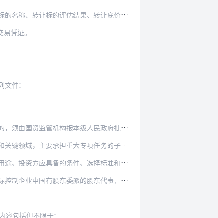
、转让底价、交易价格，公告期不少于5个工作日。
交易凭证。
列文件：
，须由国资监管机构报本级人民政府批准。
项任务的子企业的增资行为，须由国家出资企业报同…
选择标准和遴选方式等。增资后企业的股东数量须符…
股东代表，应当按照本办法规定和委派单位的指示发…
。
内容包括但不限于：