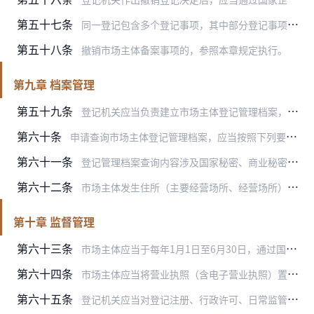
第五十七条
同一登记包含多个登记事项，其中部分登记事项被认定为虚假，撤销虚假的登记事项不影响市场主体存续的，登记机关可以仅撤销虚假的登记事项。
第五十八条
撤销市场主体备案事项的，参照本章规定执行。
第九章 档案管理
第五十九条
登记机关应当负责建立市场主体登记管理档案，对在登记、备案过程中形成的具有保存价值的文件依法分类，有序收集管理，推动档案电子化、影像化，提供市场主体登记管理档案查…
第六十条
申请查询市场主体登记管理档案，应当按照下列要求提交材料：
第六十一条
登记管理档案查询内容涉及国家秘密、商业秘密、个人信息的，应当按照有关法律法规规定办理。
第六十二条
市场主体发生住所（主要经营场所、经营场所）迁移的，登记机关应当于3个月内将所有登记管理档案移交迁入地登记机关管理。档案迁出、迁入应当记录备案。
第十章 监督管理
第六十三条
市场主体应当于每年1月1日至6月30日，通过国家企业信用信息公示系统报送上一年度年度报告，并向社会公示。
第六十四条
市场主体应当将营业执照（含电子营业执照）置于住所（主要经营场所、经营场所）的醒目位置。
第六十五条
登记机关应当对登记注册、行政许可、日常监管、行政执法中的相关信息进行归集，根据市场主体的信用风险状况实施分级分类监管，并强化信用风险分类结果的综合应用。