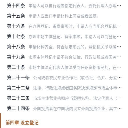
第十四条
申请人可以自行或者指定代表人、委托代理人办理市场主体登记、备案事项。
第十五条
申请人应当在申请材料上签名或者盖章。
第十六条
在办理登记、备案事项时，申请人应当配合登记机关通过实名认证系统，采用人脸识别等方式对下列人员进行实名验证：
第十七条
办理市场主体登记、备案事项，申请人可以到登记机关现场提交申请，也可以通过市场主体登记注册系统提出申请。
第十八条
申请材料齐全、符合法定形式的，登记机关予以确认，并当场登记，出具登记通知书，及时制发营业执照。
第十九条
市场主体登记申请不符合法律、行政法规或者国务院决定规定，或者可能危害国家安全、社会公共利益的，登记机关不予登记，并出具不予登记通知书。
第二十条
市场主体法定代表人依法受到任职资格限制的，在申请办理其他变更登记时，应当依法及时申请办理法定代表人变更登记。
第二十一条
公司或者农民专业合作社（联合社）合并、分立的，可以通过国家企业信用信息公示系统公告，公告期45日，应当于公告期届满后申请办理登记。
第二十二条
法律、行政法规或者国务院决定规定市场主体申请登记、备案事项前需要审批的，在办理登记、备案时，应当在有效期内提交有关批准文件或者许可证书。有关批准文件或者许可证书…
第二十三条
市场主体营业执照应当载明名称、法定代表人（执行事务合伙人、个人独资企业投资人、经营者或者负责人）姓名、类型（组成形式）、注册资本（出资额）、住所（主要经营场所、…
第二十四条
外国投资者在中国境内设立外商投资企业，其主体资格文件或者自然人身份证明应当经所在国家公证机关公证并经中国驻该国使（领）馆认证。中国与有关国家缔结或者共同参加的国…
第四章 设立登记