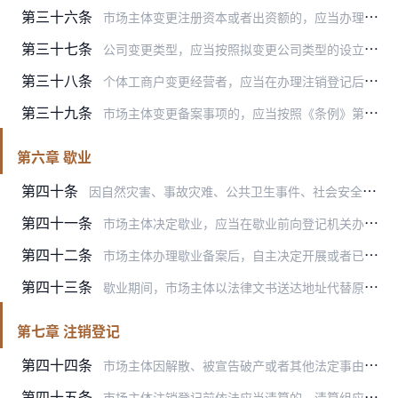
第三十六条
市场主体变更注册资本或者出资额的，应当办理变更登记。
第三十七条
公司变更类型，应当按照拟变更公司类型的设立条件，在规定的期限内申请变更登记，并提交有关材料。
第三十八条
个体工商户变更经营者，应当在办理注销登记后，由新的经营者重新申请办理登记。双方经营者同时申请办理的，登记机关可以合并办理。
第三十九条
市场主体变更备案事项的，应当按照《条例》第二十九条规定办理备案。
第六章 歇业
第四十条
因自然灾害、事故灾难、公共卫生事件、社会安全事件等原因造成经营困难的，市场主体可以自主决定在一定时期内歇业。法律、行政法规另有规定的除外。
第四十一条
市场主体决定歇业，应当在歇业前向登记机关办理备案。登记机关通过国家企业信用信息公示系统向社会公示歇业期限、法律文书送达地址等信息。
第四十二条
市场主体办理歇业备案后，自主决定开展或者已实际开展经营活动的，应当于30日内在国家企业信用信息公示系统上公示终止歇业。
第四十三条
歇业期间，市场主体以法律文书送达地址代替原登记的住所（主要经营场所、经营场所）的，不改变歇业市场主体的登记管辖。
第七章 注销登记
第四十四条
市场主体因解散、被宣告破产或者其他法定事由需要终止的，应当依法向登记机关申请注销登记。依法需要清算的，应当自清算结束之日起30日内申请注销登记。依法不需要清算的…
第四十五条
市场主体注销登记前依法应当清算的，清算组应当自成立之日起10日内将清算组成员、清算组负责人名单通过国家企业信用信息公示系统公告。清算组可以通过国家企业信用信息公…