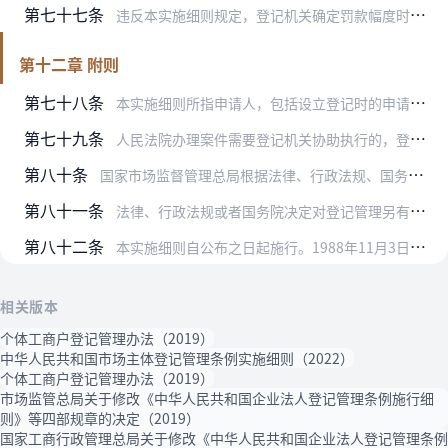
第七十七条
违反本实施细则规定，登记机关确定罚款幅度时，应当综合考虑市场主体的类型、规模、违法情节等因素。
第十二章 附则
第七十八条
本实施细则所指申请人，包括设立登记时的申请人、依法设立后的市场主体。
第七十九条
人民法院办理案件需要登记机关协助执行的，登记机关应当按照人民法院的生效法律文书和协助执行通知书，在法定职责范围内办理协助执行事项。
第八十条
国家市场监督管理总局根据法律、行政法规、国务院决定及本实施细则，制定登记注册前置审批目录、登记材料和文书格式。
第八十一条
法律、行政法规或者国务院决定对登记管理另有规定的，从其规定。
第八十二条
本实施细则自公布之日起施行。1988年11月3日原国家工商行政管理局令第1号公布的《中华人民共和国企业法人登记管理条例施行细则》，2000年1月13日原国家工商…
相关版本
个体工商户登记管理办法（2019）
中华人民共和国市场主体登记管理条例实施细则（2022）
个体工商户登记管理办法（2019）
市场监管总局关于修改《中华人民共和国企业法人登记管理条例施行细
则》等四部规章的决定（2019）
国家工商行政管理总局关于修改《中华人民共和国企业法人登记管理条例