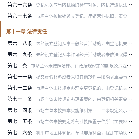
第六十六条
登记机关应当随机抽取检查对象、随机选派执法检查人员，对市场主体的登记备案事项、公示信息情况等进行抽查，并将抽查检查结果通过国家企业信用信息公示系统向社会公示。必…
第六十七条
市场主体被撤销设立登记、吊销营业执照、责令关闭，6个月内未办理清算组公告或者未申请注销登记的，登记机关可以在国家企业信用信息公示系统上对其作出特别标注并予以公示…
第十一章 法律责任
第六十八条
未经设立登记从事一般经营活动的，由登记机关责令改正，没收违法所得；拒不改正的，处1万元以上10万元以下的罚款；情节严重的，依法责令关闭停业，并处10万元以上50…
第六十九条
未经设立登记从事许可经营活动或者未依法取得许可从事经营活动的，由法律、法规或者国务院决定规定的部门予以查处；法律、法规或者国务院决定没有规定或者规定不明确的，由…
第七十条
市场主体未按照法律、行政法规规定的期限公示或者报送年度报告的，由登记机关列入经营异常名录，可以处1万元以下的罚款。
第七十一条
提交虚假材料或者采取其他欺诈手段隐瞒重要事实取得市场主体登记的，由登记机关依法责令改正，没收违法所得，并处5万元以上20万元以下的罚款；情节严重的，处20万元以…
第七十二条
市场主体未按规定办理变更登记的，由登记机关责令改正；拒不改正的，处1万元以上10万元以下的罚款；情节严重的，吊销营业执照。
第七十三条
市场主体未按规定办理备案的，由登记机关责令改正；拒不改正的，处5万元以下的罚款。
第七十四条
市场主体未按照本实施细则第四十二条规定公示终止歇业的，由登记机关责令改正；拒不改正的，处3万元以下的罚款。
第七十五条
市场主体未按规定将营业执照置于住所（主要经营场所、经营场所）醒目位置的，由登记机关责令改正；拒不改正的，处3万元以下的罚款。
第七十六条
利用市场主体登记，牟取非法利益，扰乱市场秩序，危害国家安全、社会公共利益的，法律、行政法规有规定的，依照其规定；法律、行政法规没有规定的，由登记机关处10万元以…