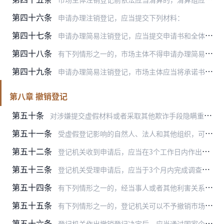
第四十六条
申请办理注销登记，应当提交下列材料：
第四十七条
申请办理简易注销登记，应当提交申请书和全体投资人承诺书。
第四十八条
有下列情形之一的，市场主体不得申请办理简易注销登记：
第四十九条
申请办理简易注销登记，市场主体应当将承诺书及注销登记申请通过国家企业信用信息公示系统公示，公示期为20日。
第八章 撤销登记
第五十条
对涉嫌提交虚假材料或者采取其他欺诈手段隐瞒重要事实取得市场主体登记的行为，登记机关可以根据当事人申请或者依职权主动进行调查。
第五十一条
受虚假登记影响的自然人、法人和其他组织，可以向登记机关提出撤销市场主体登记申请。涉嫌冒用自然人身份的虚假登记，被冒用人应当配合登记机关通过线上或者线下途径核验身…
第五十二条
登记机关收到申请后，应当在3个工作日内作出是否受理的决定，并书面通知申请人。
第五十三条
登记机关受理申请后，应当于3个月内完成调查，并及时作出撤销或者不予撤销市场主体登记的决定。情形复杂的，经登记机关负责人批准，可以延长3个月。
第五十四条
有下列情形之一的，经当事人或者其他利害关系人申请，登记机关可以中止调查：
第五十五条
有下列情形之一的，登记机关可以不予撤销市场主体登记：
第五十六条
登记机关作出撤销登记决定后，应当通过国家企业信用信息公示系统向社会公示。