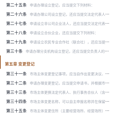
第二十五条
申请办理设立登记，应当提交下列材料：
第二十六条
申请办理公司设立登记，还应当提交法定代表人、董事、监事和高级管理人员的任职文件和自然人身份证明。
第二十七条
申请设立非公司企业法人，还应当提交法定代表人的任职文件和自然人身份证明。
第二十八条
申请设立合伙企业，还应当提交下列材料：
第二十九条
申请设立农民专业合作社（联合社），还应当提交下列材料：
第三十条
申请办理分支机构设立登记，还应当提交负责人的任职文件和自然人身份证明。
第五章 变更登记
第三十一条
市场主体变更登记事项，应当自作出变更决议、决定或者法定变更事项发生之日起30日内申请办理变更登记。
第三十二条
申请办理变更登记，应当提交申请书，并根据市场主体类型及具体变更事项分别提交下列材料：
第三十三条
市场主体更换法定代表人、执行事务合伙人（含委派代表）、负责人的变更登记申请由新任法定代表人、执行事务合伙人（含委派代表）、负责人签署。
第三十四条
市场主体变更名称，可以自主申报名称并在保留期届满前申请变更登记，也可以直接申请变更登记。
第三十五条
市场主体变更住所（主要经营场所、经营场所），应当在迁入新住所（主要经营场所、经营场所）前向迁入地登记机关申请变更登记，并提交新的住所（主要经营场所、经营场所）使…