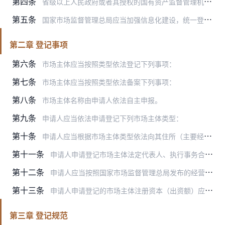
第四条
省级以上人民政府或者其授权的国有资产监督管理机构履行出资人职责的公司，以及该公司投资设立并持有50%以上股权或者股份的公司的登记管理由省级登记机关负责；股份有限…
第五条
国家市场监督管理总局应当加强信息化建设，统一登记管理业务规范、数据标准和平台服务接口，归集全国市场主体登记管理信息。
第二章 登记事项
第六条
市场主体应当按照类型依法登记下列事项：
第七条
市场主体应当按照类型依法备案下列事项：
第八条
市场主体名称由申请人依法自主申报。
第九条
申请人应当依法申请登记下列市场主体类型：
第十条
申请人应当根据市场主体类型依法向其住所（主要经营场所、经营场所）所在地具有登记管辖权的登记机关办理登记。
第十一条
申请人申请登记市场主体法定代表人、执行事务合伙人（含委派代表），应当符合章程或者协议约定。
第十二条
申请人应当按照国家市场监督管理总局发布的经营范围规范目录，根据市场主体主要行业或者经营特征自主选择一般经营项目和许可经营项目，申请办理经营范围登记。
第十三条
申请人申请登记的市场主体注册资本（出资额）应当符合章程或者协议约定。
第三章 登记规范