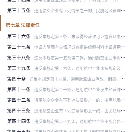
第三十五条
通用航空企业有下列情形之一的，民航地区管理局应当依法办理经营许可证的注销手续：
第七章 法律责任
第三十六条
违反本规定第三条，未取得经营许可证擅自从事经营性通用航空活动的，或者违反本规定第四条，通用航空企业超出经营许可证载明的经营范围从事经营性通用航空活动的，由民航局…
第三十七条
申请人隐瞒有关情况或者提供虚假材料申请通用航空经营许可的，民航地区管理局不予受理或者不予许可，并给予警告；申请人在1年内不得再次申请通用航空经营许可。
第三十八条
违反本规定第十五条第二款，通用航空企业未将经营许可证正本置于企业住所或者营业场所醒目位置的，由民航局或者民航地区管理局责令其限期改正；拒不改正的，给予警告，并处…
第三十九条
违反本规定第十六条，通用航空企业未按规定及时办理经营许可证变更手续的，由民航局或者民航地区管理局责令其限期改正；拒不改正的，给予警告，并处3万元以下的罚款。
第四十条
违反本规定第十九条，通用航空企业涂改、倒卖、出租、出借或者以其他形式非法转让经营许可证的，由民航局或者民航地区管理局责令其限期改正；拒不改正的，给予警告，并处3…
第四十一条
违反本规定第二十条，通用航空企业发生经营许可证遗失、损毁、灭失等情况未按规定申请补发的，由民航局或者民航地区管理局责令其限期改正；拒不改正的，给予警告，并处3万…
第四十二条
通用航空企业有下列违法情形之一的，由民航局或者民航地区管理局责令其限期改正，给予警告，并处3万元以下的罚款：
第四十三条
通用航空企业有下列违法情形之一的，由民航局或者民航地区管理局责令其限期改正；拒不改正的，给予警告，并处3万元以下的罚款：
第四十四条
违反本规定第二十九条，通用航空企业不配合民航行政执法人员的监督检查，或者故意隐瞒、提供虚假信息的，由民航局或者民航地区管理局责令其限期改正，给予警告，并处3万元…
第四十五条
通用航空企业违反《中华人民共和国民用航空法》，情节较重的，按照《中华人民共和国民用航空法》第二百一十一条规定，除依照《中华人民共和国民用航空法》规定处罚外，民航…