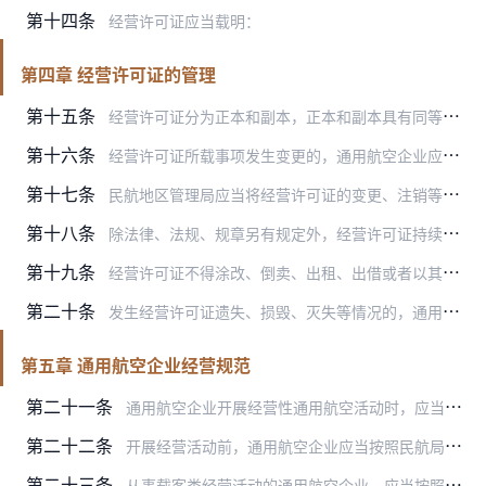
第十四条
经营许可证应当载明：
第四章 经营许可证的管理
第十五条
经营许可证分为正本和副本，正本和副本具有同等法律效力。
第十六条
经营许可证所载事项发生变更的，通用航空企业应当自变更事项发生之日起15日内向住所地民航地区管理局提出变更经营许可证载明事项的申请。
第十七条
民航地区管理局应当将经营许可证的变更、注销等情形的相关审核材料及时报送民航局备案，民航局定期予以公告。
第十八条
除法律、法规、规章另有规定外，经营许可证持续有效。
第十九条
经营许可证不得涂改、倒卖、出租、出借或者以其他形式非法转让。
第二十条
发生经营许可证遗失、损毁、灭失等情况的，通用航空企业应当自发生之日起15日内向住所地民航地区管理局申请补发，并在相关媒体发布公告。
第五章 通用航空企业经营规范
第二十一条
通用航空企业开展经营性通用航空活动时，应当持续符合通用航空经营许可条件以及民航局规定的其他要求。
第二十二条
开展经营活动前，通用航空企业应当按照民航局有关信息报送规定要求向住所地民航地区管理局备案经营活动信息；跨地区开展经营活动的，还应当向经营活动所在地区的民航地区管…
第二十三条
从事载客类经营活动的通用航空企业，应当按照民航局的有关规定，制定飞行事故应急反应预案和伤亡人员家属援助计划。