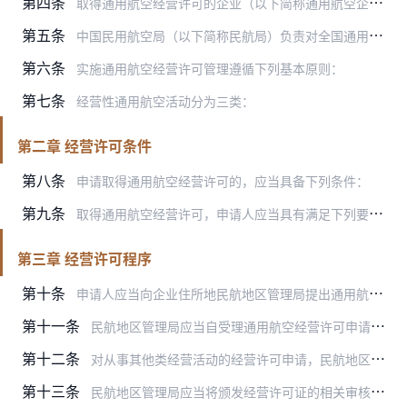
第四条
取得通用航空经营许可的企业（以下简称通用航空企业），应当遵守法律、行政法规和规章的规定，在批准的经营范围内依法开展经营活动。
第五条
中国民用航空局（以下简称民航局）负责对全国通用航空经营许可以及相应监督管理工作实施统一管理。
第六条
实施通用航空经营许可管理遵循下列基本原则：
第七条
经营性通用航空活动分为三类：
第二章 经营许可条件
第八条
申请取得通用航空经营许可的，应当具备下列条件：
第九条
取得通用航空经营许可，申请人应当具有满足下列要求的民用航空器：
第三章 经营许可程序
第十条
申请人应当向企业住所地民航地区管理局提出通用航空经营许可申请，按规定的格式提交下列申请材料并确保其真实、完整、有效：
第十一条
民航地区管理局应当自受理通用航空经营许可申请材料之日起20日内作出是否准予许可的决定；20日内不能作出决定的，经民航地区管理局负责人批准，可以延长10日，并应当…
第十二条
对从事其他类经营活动的经营许可申请，民航地区管理局应当实行告知承诺制审批，但是开展民用航空器驾驶员执照培训业务的除外。
第十三条
民航地区管理局应当将颁发经营许可证的相关审核材料报送民航局备案，民航局定期公告通用航空经营许可情况。