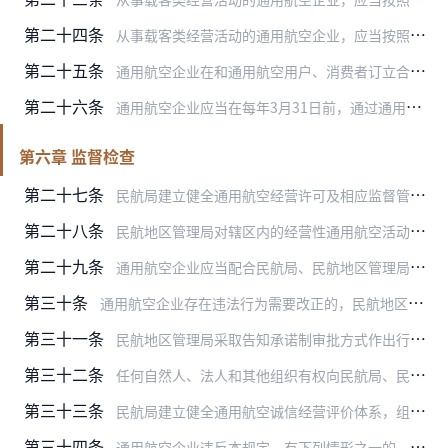
第二十四条
从事载客类经营活动的通用航空企业，应当按照要求制定运输服务标准和锂电池运输管理手册，内容至少包括客票销售、旅客服务、投诉受理、锂电池运输安全管理、培训、应急处置…
第二十五条
通用航空企业在和通用航空用户、消费者订立合同时，应当充分履行告知义务，全面、真实、准确地向通用航空用户、消费者告知其具备的经营资质、服务标准、投保各类保险以及相…
第二十六条
通用航空企业应当在每年3月31日前，通过通用航空管理系统向住所地民航地区管理局报送上一年度的年度报告。年度报告应当包括下列内容：
第六章 监督检查
第二十七条
民航局建立健全通用航空经营许可及相应监督管理工作的监督检查制度，及时纠正通用航空经营许可和相应监督管理过程中的违法行为。
第二十八条
民航地区管理局对辖区内的经营性通用航空活动实施监督管理，建立健全相应监督检查制度，依法查处违法开展的经营性通用航空活动。
第二十九条
通用航空企业应当配合民航局、民航地区管理局行政执法人员的监督检查，如实、完整地提供有关情况和材料，不得隐瞒或者提供虚假信息。
第三十条
通用航空企业存在违法行为需要改正的，民航地区管理局应当责令其改正或者限期改正。
第三十一条
民航地区管理局采取告知承诺制审批方式作出行政许可决定后，应当对通用航空企业的承诺内容是否属实进行检查。发现通用航空企业实际情况与承诺内容不符的，应当撤销其通用航…
第三十二条
任何自然人、法人和其他组织有权向民航局、民航地区管理局举报违法开展的经营性通用航空活动；民航局、民航地区管理局应当依法予以核实、处理。
第三十三条
民航局建立健全通用航空诚信经营评价体系，组织开展诚信经营评价。对诚信评价记录好的通用航空企业，可以依法减少检查频次或者豁免检查；对诚信评价记录差的通用航空企业，…
第三十四条
通用航空企业违反本规定，有下列情形之一的，依法记入民航行业严重失信行为信用记录：