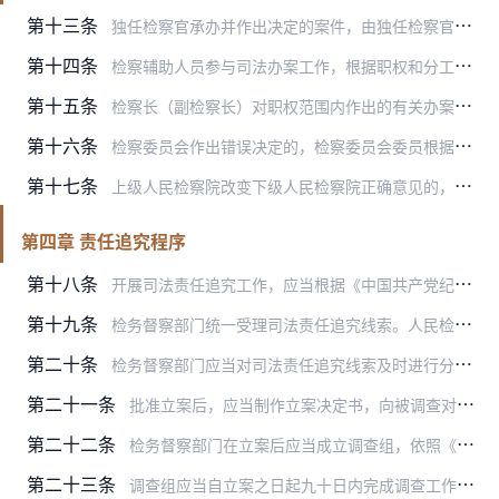
第十三条
独任检察官承办并作出决定的案件，由独任检察官承担司法责任。
第十四条
检察辅助人员参与司法办案工作，根据职权和分工承担相应的司法责任。检察官有审核把关责任的，应当承担相应的司法责任。
第十五条
检察长（副检察长）对职权范围内作出的有关办案事项的决定承担司法责任。对于检察官在职权范围内作出决定的事项，检察长（副检察长）不因签发法律文书承担司法责任。
第十六条
检察委员会作出错误决定的，检察委员会委员根据错误决定形成的具体情形和主观过错情况，承担相应的司法责任；主观上没有过错的，不承担司法责任。
第十七条
上级人民检察院改变下级人民检察院正确意见的，上级人民检察院有关人员应当承担相应的司法责任。
第四章 责任追究程序
第十八条
开展司法责任追究工作，应当根据《中国共产党纪律检查机关监督执纪工作规则》《党组讨论和决定党员处分事项工作程序规定（试行）》等关于违纪违法案件管理权限的规定，按照…
第十九条
检务督察部门统一受理司法责任追究线索。人民检察院其他内设机构在工作中发现检察人员违反检察职责需要追究司法责任的线索，应当移送本院检务督察部门。
第二十条
检务督察部门应当对司法责任追究线索及时进行分析研判，视情形按照谈话函询、初步核实、暂存待查、予以了结等方式进行处置。
第二十一条
批准立案后，应当制作立案决定书，向被调查对象宣布，向其所在部门主要负责人和派驻纪检监察组通报，并在七日内报上一级人民检察院检务督察部门备案。
第二十二条
检务督察部门在立案后应当成立调查组，依照《人民检察院检务督察工作条例》规定的方式展开调查。调查结束前，应当听取被调查对象陈述和申辩。
第二十三条
调查组应当自立案之日起九十日内完成调查工作。因特殊原因需要延长调查期限的，应当经检察长批准，并报上一级人民检察院检务督察部门备案，延长时间不得超过九十日。