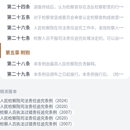
第二十四条
调查终结后，认为检察官存在违反检察职责的行为需要追究司法责任的，按照检察官惩戒工作程序，报检察长批准后提请检察官惩戒委员会审议，由其提出构成故意违反职责、存在重…
第二十五条
对于检察官惩戒委员会审查认定检察官构成故意违反职责、存在重大过失的，以及其他检察人员需要追究司法责任的，按照干部管理权限和职责分工，由检务督察部门商相关职能部门…
第二十六条
人民检察院在司法责任追究工作中，发现检察人员违反检察职责的行为涉嫌职务犯罪的，应当将犯罪线索及时移送监察机关或者司法机关处理。
第二十七条
检察人员不服司法责任追究处理决定的，可以自收到处理决定书之日起三十日内向作出决定的人民检察院申请复核，作出处理决定的人民检察院应当在三十日内作出复核决定；对复核…
第五章 附则
第二十八条
本条例由最高人民检察院负责解释。
第二十九条
本条例自颁布之日起施行。本条例施行后，《检察人员执法过错责任追究条例》（高检发〔2007〕12号）同时废止；最高人民检察院以前发布的司法解释和规范性文件与本条例…
相关版本
人民检察院司法责任追究条例（2024）
人民检察院司法责任追究条例（2020）
检察人员执法过错责任追究条例（2007）
人民检察院司法责任追究条例（2020）
检察人员执法过错责任追究条例（2007）