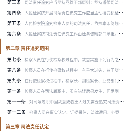
第三条
司法责任追究应当坚持党管干部原则；坚持遵循司法规律，体现检察职业特点；坚持依法依规，客观公正，责任与处罚相当；坚持惩处与教育结合，追责与保护并重。
第四条
人民检察院开展司法责任追究工作应当主动接受纪检监察机关的监督，加强沟通协调，形成监督合力。
第五条
人民检察院追究检察人员的司法责任，依照本条例规定办理。
第六条
人民检察院司法责任追究工作由检务督察部门承担。未设检务督察部门的基层人民检察院，由承担检务督察职能的部门负责。
第二章 责任追究范围
第七条
检察人员在行使检察权过程中，故意实施下列行为之一的，应当承担司法责任：
第八条
检察人员在行使检察权过程中，有重大过失，怠于履行或者不正确履行职责，造成下列后果之一的，应当承担司法责任：
第九条
在行使检察权过程中，检察长、副检察长、业务部门负责人以及其他负有监督管理职责的检察人员，因故意或者重大过失怠于行使或者不当行使监督管理权，在职责范围内对检察人员…
第十条
检察人员在司法履职中，虽有错误后果发生，但尽到必要注意义务，对后果发生没有故意或者重大过失，具有下列情形之一的，不予追究司法责任：
第十一条
对司法履职中因故意或者重大过失需要追究司法责任的，应当根据行为性质、后果及情节区别处理。
第十二条
检察人员在事实认定、证据采信、法律适用、办案程序、文书制作以及司法作风等方面不符合法律和有关规定，但不影响案件结论的正确性和效力的，属于司法瑕疵，不承担司法责任…
第三章 司法责任认定