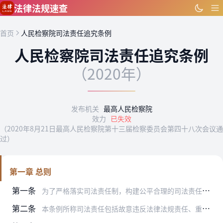
跳到主要内容
法律法规速查
首页
人民检察院司法责任追究条例
人民检察院司法责任追究条例
（2020年）
发布机关
最高人民检察院
效力
已失效
（2020年8月21日最高人民检察院第十三届检察委员会第四十八次会议通
过）
第一章 总则
第一条
为了严格落实司法责任制，构建公平合理的司法责任认定和追究机制，保证人民检察院及其办案组织、检察人员依法履行职责、公正行使职权，根据《中华人民共和国公务员法》《中…
第二条
本条例所称司法责任包括故意违反法律法规责任、重大过失责任和监督管理责任。