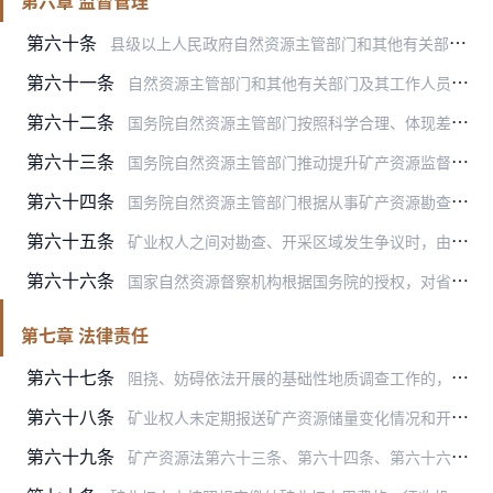
第六章 监督管理
第六十条
县级以上人民政府自然资源主管部门和其他有关部门应当按照职责分工，加强对矿产资源勘查、开采和矿区生态修复等活动的监督检查，依法及时查处违法行为。
第六十一条
自然资源主管部门和其他有关部门及其工作人员对监督管理过程中知悉的国家秘密、工作秘密、商业秘密、个人隐私和个人信息依法负有保密义务。
第六十二条
国务院自然资源主管部门按照科学合理、体现差异、简便易行的原则，建立矿产资源开发利用水平评估指标体系，并加强对评估指标运用的指导。
第六十三条
国务院自然资源主管部门推动提升矿产资源监督管理信息化水平，通过全国矿产资源监督管理信息系统开展监管和服务，并与国务院有关部门加强信息共享。
第六十四条
国务院自然资源主管部门根据从事矿产资源勘查单位的规模、技术能力、人才装备、信用状况等，对其实行备案和分级分类监管，引导矿产资源勘查市场规模化发展，提升专业化水平…
第六十五条
矿业权人之间对勘查、开采区域发生争议时，由当事人协商解决。当事人协商不成的，由矿产资源所在地县级以上地方人民政府根据依法核定的勘查、开采区域处理；跨行政区域的勘…
第六十六条
国家自然资源督察机构根据国务院的授权，对省、自治区、直辖市人民政府矿产资源开发利用和监督管理情况进行督察。
第七章 法律责任
第六十七条
阻挠、妨碍依法开展的基础性地质调查工作的，由县级以上人民政府自然资源主管部门责令改正，给予警告或者通报批评；拒不改正的，对单位处2万元以上10万元以下的罚款，对…
第六十八条
矿业权人未定期报送矿产资源储量变化情况和开发利用情况，或者在矿山闭坑后未报送闭坑地质报告的，由县级以上人民政府自然资源主管部门责令改正，处2万元以上10万元以下…
第六十九条
矿产资源法第六十三条、第六十四条、第六十六条、第六十七条、第六十八条规定的违法行为所涉矿产资源属于战略性矿产资源的，应当从重处罚。