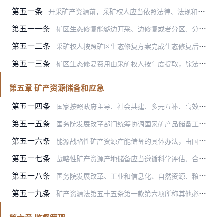
第五十条
开采矿产资源前，采矿权人应当依照法律、法规和国务院自然资源主管部门的规定以及矿业权出让合同编制矿区生态修复方案，随开采方案报原矿业权出让部门批准。矿区生态修复方…
第五十一条
矿区生态修复能够边开采、边修复或者分区、分期修复的，采矿权人应当根据矿山开采设计和工艺流程、开采进度、采矿用地范围和类型、安全生产条件以及土地损毁和生态破坏等情…
第五十二条
采矿权人按照矿区生态修复方案完成生态修复后，应当及时向矿区所在地县级以上地方人民政府自然资源主管部门申请验收；分区、分期完成生态修复的，应当分区、分期申请验收。
第五十三条
矿区生态修复费用由采矿权人按年度提取，除法律另有规定外，矿区生态修复费用不得被查封、冻结或者划拨。
第五章 矿产资源储备和应急
第五十四条
国家按照政府主导、社会共建、多元互补、高效协同的原则，构建产品储备、产能储备和产地储备相结合的战略性矿产资源储备体系，科学合理确定储备结构、规模和布局并动态调整…
第五十五条
国务院发展改革部门统筹协调国家矿产品储备工作，定期拟订储备规划和总量计划，动态调整储备品种规模；国务院粮食和物资储备部门组织实施中央政府矿产品储备的收储、轮换和…
第五十六条
能源战略性矿产资源产能储备的具体办法，由国务院能源主管部门会同国务院有关部门制定；其他战略性矿产资源产能储备的具体办法由国务院工业和信息化主管部门会同国务院有关…
第五十七条
战略性矿产资源产地储备应当遵循科学评估、合理布局、分级管理、动态调整的原则，结合国家矿产资源开发利用和安全保障等相关规划，统筹资源禀赋、开发利用技术条件、国内外…
第五十八条
国务院发展改革、工业和信息化、自然资源、粮食和物资储备、矿山安全监察等有关部门应当建立健全矿产资源供应安全预测预警工作体系，加强矿产资源供应安全相关数据信息共享…
第五十九条
矿产资源法第五十五条第一款第六项所称其他必要措施，包括但不限于直接组织矿产资源开采、加工、运输、供应，征用相关矿产品、矿产品储备设施、交通运输工具，按照供应保障…