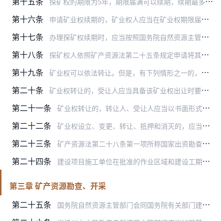
第十五条
探矿权的期限为5年，期限届满可以续期，续期最多不超过3次，每次期限为5年。对石油、天然气以及国务院自然资源主管部门确定的其他战略性矿产资源，经国务院自然资源主管…
第十六条
申请矿业权续期的，矿业权人应当在矿业权期限届满前6个月至3个月内向原矿业权出让部门提出申请。原矿业权出让部门应当在矿业权期限届满前作出是否准予续期的决定。
第十七条
办理探矿权续期时，应当按照国务院自然资源主管部门规定的比例核减勘查区域面积。但是，已经探明矿产资源或者符合国务院自然资源主管部门规定情形的勘查区域，不计入核减面…
第十八条
探矿权人依照矿产资源法第二十五条规定申请将其探矿权转为采矿权的，应当在探矿权期限内向原矿业权出让部门提出申请，并提交矿产资源储量报告（以下简称储量报告）等材料。…
第十九条
矿业权可以依法转让。但是，有下列情形之一的，矿业权不得转让：
第二十条
矿业权转让的，受让人应当具备该矿业权出让时要求的受让人的技术能力等条件。
第二十一条
矿业权转让的，转让人、受让人应当以书面形式签订矿业权转让合同，明确双方的权利和义务。矿业权转让合同应当对矿区生态修复义务履行有关事项作出明确约定。
第二十二条
矿业权设立、变更、转让、抵押和消灭的，应当依法办理登记。
第二十三条
矿产资源法第二十八条第一项所称国家出资勘查矿产资源，是指由中央财政或者地方财政出资，为保障国家矿产资源安全而开展的矿产资源勘查。国家出资勘查矿产资源的，凭项目任…
第二十四条
建设项目施工单位在批准的作业区域和建设工期内，因施工需要采挖只能用作普通建筑材料的砂、石、黏土，无需取得采矿权。采挖的砂、石、黏土的处置应当遵守所在地省、自治区…
第三章 矿产资源勘查、开采
第二十五条
国务院自然资源主管部门会同国务院有关部门建立健全基础性地质调查技术标准和规范体系。