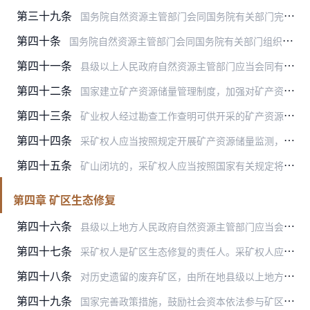
第三十九条
国务院自然资源主管部门会同国务院有关部门完善绿色矿山政策、标准规范，健全绿色矿山名录并实行动态管理。矿业权人应当加强绿色矿山规划、建设、运营和管理，推动矿山企业…
第四十条
国务院自然资源主管部门会同国务院有关部门组织制定矿产资源开采回采率、选矿回收率、综合利用率有关国家标准。
第四十一条
县级以上人民政府自然资源主管部门应当会同有关部门加强矿产资源综合开采、综合利用先进适用技术、工艺、设备的推广应用，鼓励、引导采矿权人开展技术、工艺升级和设备更新…
第四十二条
国家建立矿产资源储量管理制度，加强对矿产资源储量及其变动情况的调查、核实、统计、评估等，为编制矿产资源相关规划、促进矿产资源合理开发利用、加强矿产资源保护等提供…
第四十三条
矿业权人经过勘查工作查明可供开采的矿产资源或者在开采期间发现矿产资源储量发生重大变化的，应当编制储量报告并报送原矿业权出让部门。储量报告应当包括矿产资源的空间分…
第四十四条
采矿权人应当按照规定开展矿产资源储量监测，建立健全矿产资源储量台账，定期向原矿业权出让部门报告矿产资源储量变化情况和开发利用情况。
第四十五条
矿山闭坑的，采矿权人应当按照国家有关规定将闭坑地质报告报送县级以上地方人民政府自然资源主管部门，并汇交有关地质资料。
第四章 矿区生态修复
第四十六条
县级以上地方人民政府自然资源主管部门应当会同有关部门对本行政区域内因开采矿产资源导致的地质环境破坏、土地损毁、植被退化等生态破坏情况进行调查评价，明确矿区生态修…
第四十七条
采矿权人是矿区生态修复的责任人。采矿权人应当协同实施矿区生态修复与污染防治。
第四十八条
对历史遗留的废弃矿区，由所在地县级以上地方人民政府自然资源主管部门确认矿区生态修复责任人；责任人灭失或者无法确认的，由所在地县级以上地方人民政府组织开展矿区生态…
第四十九条
国家完善政策措施，鼓励社会资本依法参与矿区生态修复，维护参与矿区生态修复的社会资本的合法权益。