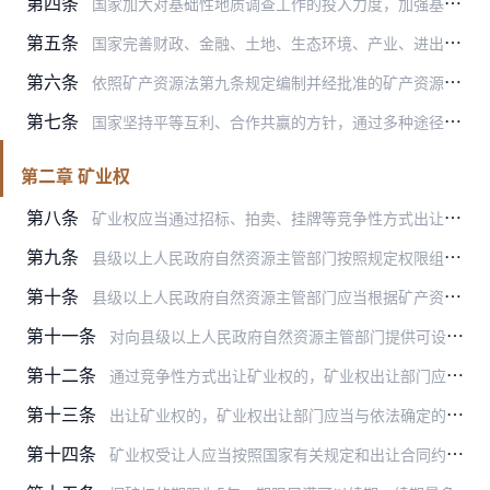
第四条
国家加大对基础性地质调查工作的投入力度，加强基础性地质调查队伍建设，鼓励社会力量依法有序参与基础性地质调查，提升基础性地质调查工作质效。
第五条
国家完善财政、金融、土地、生态环境、产业、进出口等方面政策措施，健全战略性矿产资源探产供储销全链条统筹和衔接体系，加大对战略性矿产资源勘查、开采、加工、贸易、储…
第六条
依照矿产资源法第九条规定编制并经批准的矿产资源相关规划应当依法公布。开展地质调查以及矿产资源勘查、开采、保护和矿区生态修复等活动，应当符合矿产资源相关规划。
第七条
国家坚持平等互利、合作共赢的方针，通过多种途径和方式积极促进矿产资源领域国际投资、贸易、技术等合作，维护产业链供应链安全稳定。
第二章 矿业权
第八条
矿业权应当通过招标、拍卖、挂牌等竞争性方式出让；对紧缺程度高、资源储量规模中型以上的战略性矿产资源，或者对勘查开采技术、生态环境保护有特殊要求的勘查区块，优先通…
第九条
县级以上人民政府自然资源主管部门按照规定权限组织矿业权出让。
第十条
县级以上人民政府自然资源主管部门应当根据矿产资源相关规划和矿产资源供需形势等，加强对矿业权出让工作的统筹安排，对符合出让条件的及时安排出让。
第十一条
对向县级以上人民政府自然资源主管部门提供可设立探矿权的区块来源的单位和个人，按照国家有关规定给予适当奖励或者补偿；参与该区块探矿权竞争性出让的，同等条件下优先取…
第十二条
通过竞争性方式出让矿业权的，矿业权出让部门应当提前在其门户网站、公共资源交易平台等公告拟出让矿业权的基本情况、出让方式、竞争规则、保证金收取、风险提示、受让人的…
第十三条
出让矿业权的，矿业权出让部门应当与依法确定的受让人以书面形式签订矿业权出让合同。
第十四条
矿业权受让人应当按照国家有关规定和出让合同约定按时足额缴纳矿业权出让收益、矿业权占用费等有关费用。矿业权有关费用征收的具体办法由国务院财政部门会同国务院自然资源…