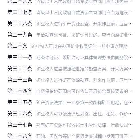
第二十六条
省级以上人民政府自然资源主管部门应当加强基础性地质调查成果发布管理，按照规定权限统一发布基础性地质调查成果信息；信息发布前应当依法进行保密审查，不得发布涉及国家…
第二十七条
省级以上人民政府自然资源主管部门应当为建设单位提供建设项目占地范围内矿产资源分布和矿业权设置情况查询服务。
第二十八条
矿业权人进行矿产资源勘查、开采作业前，应当分别编制勘查方案、开采方案，报原矿业权出让部门批准，取得勘查许可证、采矿许可证；未取得相应许可证的，不得进行勘查、开采…
第二十九条
申请勘查许可证、采矿许可证的，应当向原矿业权出让部门提交申请书、矿业权证书，以及相应的勘查方案或者开采方案等材料。原矿业权出让部门应当自受理申请之日起15个工作…
第三十条
矿业权人可以在办理矿业权登记时一并申请办理勘查许可证、采矿许可证。
第三十一条
勘查许可证、采矿许可证具体管理办法由国务院自然资源主管部门制定。
第三十二条
矿业权人应当按照经批准的勘查方案、开采方案进行勘查、开采作业。
第三十三条
矿业权人进行矿产资源勘查、开采作业前，应当依法办理建设项目核准（备案）、用地用海、生态环境、安全生产等方面相关手续；涉及军用土地的，还应当经军队团级以上单位按照…
第三十四条
自然保护地范围内可以依法开展符合管控要求的基础性地质调查、战略性矿产资源远景调查和规定范围内的战略性矿产资源勘查、开采等活动，具体管理办法由国务院自然资源主管部…
第三十五条
矿产资源法第三十四条第一款所称矿业用地，包括矿产资源勘查用地和矿产资源开采用地。
第三十六条
矿业权人可以依法通过划拨、出让、租赁、作价出资等方式使用国有土地，也可以依法通过出让、出租等方式取得集体经营性建设用地使用权。
第三十七条
勘查矿产资源可以依照土地管理法律、行政法规的规定临时使用土地。
第三十八条
石油、天然气等矿产资源勘查过程中发现可供开采的石油、天然气等矿产资源的，探矿权人完成试油（气）作业，向原矿业权出让部门提交探采合一计划后，可以进行开采，并按照规…