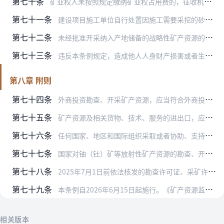
第七十条
矿业权人未按照规定缴纳矿业权占用费的，征收机关可以责令限期缴纳，逾期不缴纳的，可以处应缴矿业权占用费3倍以下的罚款。
第七十一条
建设项目施工单位自行处置因施工需要采挖的砂、石、黏土的，由县级以上人民政府自然资源主管部门责令改正，处自行处置的矿产品市场价值3倍以上5倍以下的罚款；自行处置的…
第七十二条
未经批准开采纳入产地储备的战略性矿产资源的，依照矿产资源法第六十四条的规定从重处罚。
第七十三条
违反本条例规定，造成他人人身财产损害或者生态环境损害的，依法承担民事责任；构成违反治安管理行为的，依法给予治安管理处罚；构成犯罪的，依法追究刑事责任。
第八章 附则
第七十四条
外商投资勘查、开采矿产资源，应当符合外商投资准入负面清单的规定。
第七十五条
矿产资源及相关货物、技术、服务的进出口，应当遵守有关对外贸易、进出口管理法律、行政法规的规定；属于出口管制物项的，还应当遵守出口管制法律、行政法规的规定。
第七十六条
任何国家、地区和国际组织采取或者协助、支持采取歧视性的禁止、限制或者其他类似措施，危害中华人民共和国矿产资源及相关产业链供应链安全的，国务院有关部门可以根据实际…
第七十七条
国家对铀（钍）矿等放射性矿产资源的勘查、开采和保护等另有规定的，依照其规定。
第七十八条
2025年7月1日前依法核发的勘查许可证、采矿许可证，在有效期内继续有效。
第七十九条
本条例自2026年6月15日起施行。《矿产资源监督管理暂行办法》、《矿产资源补偿费征收管理规定》、《中华人民共和国矿产资源法实施细则》、《矿产资源勘查区块登记管…
相关版本