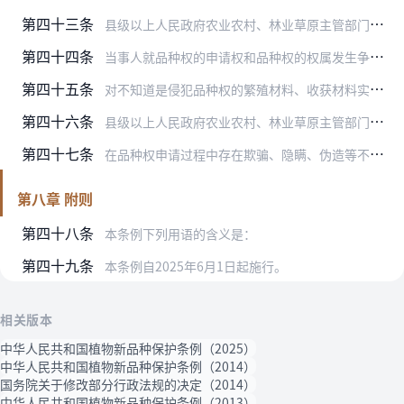
第四十三条
县级以上人民政府农业农村、林业草原主管部门在查处侵犯品种权案件和假冒授权品种案件时，有权依法采取下列措施：
第四十四条
当事人就品种权的申请权和品种权的权属发生争议的，可以依法提起诉讼。
第四十五条
对不知道是侵犯品种权的繁殖材料、收获材料实施下列行为，能够证明有合法来源的，不承担赔偿责任：
第四十六条
县级以上人民政府农业农村、林业草原主管部门及有关部门工作人员滥用职权、玩忽职守、徇私舞弊或者索取、收受贿赂的，依法给予处分；构成犯罪的，依法追究刑事责任。
第四十七条
在品种权申请过程中存在欺骗、隐瞒、伪造等不诚信行为的，由国务院农业农村、林业草原主管部门按照国家有关规定记入相关主体信用记录，并向社会公布。
第八章 附则
第四十八条
本条例下列用语的含义是：
第四十九条
本条例自2025年6月1日起施行。
相关版本
中华人民共和国植物新品种保护条例（2025）
中华人民共和国植物新品种保护条例（2014）
国务院关于修改部分行政法规的决定（2014）
中华人民共和国植物新品种保护条例（2013）