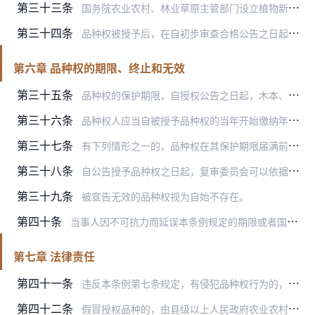
第三十三条
国务院农业农村、林业草原主管部门设立植物新品种复审委员会（以下称复审委员会）。
第三十四条
品种权被授予后，在自初步审查合格公告之日起至被授予品种权之日止的期间，任何单位或者个人违反本条例第七条规定的，品种权人享有追偿的权利。
第六章 品种权的期限、终止和无效
第三十五条
品种权的保护期限，自授权公告之日起，木本、藤本植物为25年，其他植物为20年。
第三十六条
品种权人应当自被授予品种权的当年开始缴纳年费，并且按照国务院农业农村、林业草原主管部门的要求提供用于检测、测试的该授权品种的繁殖材料。
第三十七条
有下列情形之一的，品种权在其保护期限届满前终止：
第三十八条
自公告授予品种权之日起，复审委员会可以依据职权或者依据任何单位或者个人的书面请求，对不符合本条例第十五条至第十八条规定的，宣告品种权无效；对不符合本条例第十九条…
第三十九条
被宣告无效的品种权视为自始不存在。
第四十条
当事人因不可抗力而延误本条例规定的期限或者国务院农业农村、林业草原主管部门指定的期限，导致其权利丧失的，自障碍消除之日起2个月内且自期限届满之日起2年内，可以向…
第七章 法律责任
第四十一条
违反本条例第七条规定，有侵犯品种权行为的，由当事人协商解决。不愿协商或者协商不成的，品种权人或者利害关系人可以请求县级以上人民政府农业农村、林业草原主管部门依据…
第四十二条
假冒授权品种的，由县级以上人民政府农业农村、林业草原主管部门责令停止假冒行为，没收违法所得和植物品种繁殖材料；货值金额不足5万元的，并处1万元以上25万元以下罚…