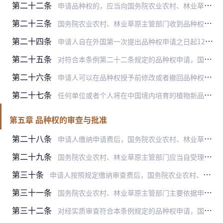
第二十二条
申请品种权的，应当向国务院农业农村、林业草原主管部门提交符合规定格式要求的申请文件。
第二十三条
国务院农业农村、林业草原主管部门收到品种权申请文件之日为申请日；申请文件是邮寄的，以寄出的邮戳日为申请日。
第二十四条
申请人自在外国第一次提出品种权申请之日起12个月内，又在中国就该植物新品种提出品种权申请的，依照该外国同中华人民共和国签订的协议或者共同参加的国际条约，或者根据…
第二十五条
对符合本条例第二十二条规定的品种权申请，国务院农业农村、林业草原主管部门应当予以受理，明确申请日、给予申请号，并自收到申请之日起1个月内通知申请人缴纳申请费。
第二十六条
申请人可以在品种权授予前修改或者撤回品种权申请。
第二十七条
任何单位或者个人将在中国境内培育的植物新品种向境外申请品种权的，应当向国务院农业农村、林业草原主管部门登记；向境外提供繁殖材料的，应当遵守《中华人民共和国种子法…
第五章 品种权的审查与批准
第二十八条
申请人缴纳申请费后，国务院农业农村、林业草原主管部门对品种权申请的下列内容进行初步审查：
第二十九条
国务院农业农村、林业草原主管部门应当自受理品种权申请之日起3个月内完成初步审查；情况复杂的，可以延长3个月。对经初步审查合格的品种权申请，国务院农业农村、林业草…
第三十条
申请人按照规定缴纳审查费后，国务院农业农村、林业草原主管部门对品种权申请的特异性、一致性和稳定性进行实质审查。
第三十一条
国务院农业农村、林业草原主管部门主要依据申请文件和其他有关书面材料进行实质审查。国务院农业农村、林业草原主管部门认为必要时，可以委托指定的测试机构进行测试或者考…
第三十二条
对经实质审查符合本条例规定的品种权申请，国务院农业农村、林业草原主管部门应当作出授予品种权的决定，颁发品种权证书，并予以登记和公告，品种权自授权公告之日起生效。