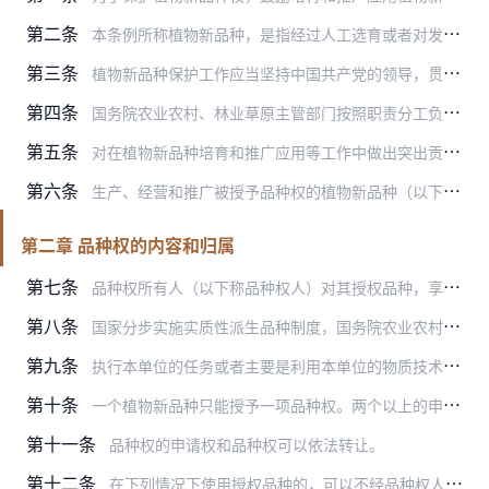
第二条
本条例所称植物新品种，是指经过人工选育或者对发现的野生植物加以改良，具备新颖性、特异性、一致性、稳定性和适当命名的植物品种。
第三条
植物新品种保护工作应当坚持中国共产党的领导，贯彻党和国家知识产权战略部署，促进育种创新，推动种业高质量发展。
第四条
国务院农业农村、林业草原主管部门按照职责分工负责全国植物新品种保护工作，开展植物新品种权申请的受理和审查，并对符合本条例规定的植物新品种授予植物新品种权（以下称…
第五条
对在植物新品种培育和推广应用等工作中做出突出贡献的单位和个人，按照国家有关规定给予表彰和奖励。
第六条
生产、经营和推广被授予品种权的植物新品种（以下称授权品种），应当符合有关种子管理的法律法规的规定。
第二章 品种权的内容和归属
第七条
品种权所有人（以下称品种权人）对其授权品种，享有排他的独占权。除法律和本条例另有规定外，任何单位或者个人未经品种权人许可，不得对该授权品种的繁殖材料，实施下列行…
第八条
国家分步实施实质性派生品种制度，国务院农业农村、林业草原主管部门以目录形式确定具体实施范围，报国务院批准后公布施行。
第九条
执行本单位的任务或者主要是利用本单位的物质技术条件所完成的职务育种，品种权的申请权属于该单位；非职务育种，品种权的申请权属于完成育种的个人。利用本单位的物质技术…
第十条
一个植物新品种只能授予一项品种权。两个以上的申请人分别就同一个植物新品种申请品种权的，品种权授予最先申请的人；同时申请的，品种权授予最先完成该植物新品种育种的人…
第十一条
品种权的申请权和品种权可以依法转让。
第十二条
在下列情况下使用授权品种的，可以不经品种权人许可，不向其支付使用费，但是不得侵犯品种权人依照本条例和有关法律、行政法规享有的其他权利：