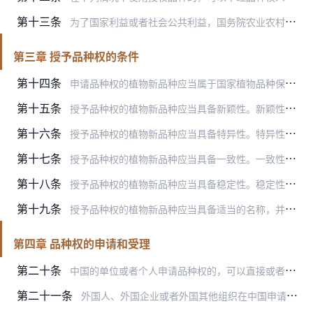
第十三条
为了国家利益或者社会公共利益，国务院农业农村、林业草原主管部门可以作出实施品种权强制许可的决定，并予以登记和公告。
第三章 授予品种权的条件
第十四条
申请品种权的植物新品种应当属于国家植物品种保护名录中列举的植物的属或者种。植物品种保护名录由国务院农业农村、林业草原主管部门确定和公布。
第十五条
授予品种权的植物新品种应当具备新颖性。新颖性，是指申请品种权的植物新品种在申请日前该品种繁殖材料、收获材料未被销售、推广，或者经申请权人自行或者同意销售、推广该…
第十六条
授予品种权的植物新品种应当具备特异性。特异性，是指一个植物品种有一个以上性状明显区别于已知品种。
第十七条
授予品种权的植物新品种应当具备一致性。一致性，是指一个植物品种的特性，除可预期的自然变异外，群体内个体间相关的特征或者特性表现一致。
第十八条
授予品种权的植物新品种应当具备稳定性。稳定性，是指一个植物品种经过反复繁殖后或者在特定繁殖周期结束时，其主要性状保持不变。
第十九条
授予品种权的植物新品种应当具备适当的名称，并与相同或者相近的植物属或者种中已知品种的名称相区别。该名称经授权后即为该植物新品种的通用名称。不论授权品种的保护期是…
第四章 品种权的申请和受理
第二十条
中国的单位或者个人申请品种权的，可以直接或者委托代理机构向国务院农业农村、林业草原主管部门提出申请。
第二十一条
外国人、外国企业或者外国其他组织在中国申请品种权的，应当按其所属国和中华人民共和国签订的协议或者共同参加的国际条约办理，或者根据互惠原则，依照本条例办理。