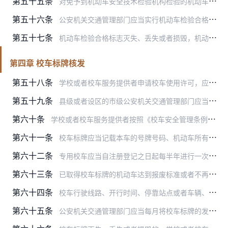
第五十五条
对免予到机动车安全技术检验机构检验的机动车，机动车所有人申请检验合格标志时，应当提交机动车所有人身份证明或者行驶证、机动车交通事故责任强制保险凭证、车船税纳税或…
第五十六条
公安机关交通管理部门应当实行机动车检验合格标志电子化，在核发检验合格标志的同时，发放检验合格标志电子凭证。
第五十七条
机动车检验合格标志灭失、丢失或者损毁，机动车所有人需要补领、换领的，可以持机动车所有人身份证明或者行驶证向车辆管理所申请补领或者换领。对机动车交通事故责任强制保…
第四章 校车标牌核发
第五十八条
学校或者校车服务提供者申请校车使用许可，应当按照《校车安全管理条例》向县级或者设区的市级人民政府教育行政部门提出申请。公安机关交通管理部门收到教育行政部门送来的…
第五十九条
县级或者设区的市级公安机关交通管理部门应当自申请人交验机动车之日起二日内确认机动车，查验校车标志灯、停车指示标志、卫星定位装置以及逃生锤、干粉灭火器、急救箱等安…
第六十条
学校或者校车服务提供者按照《校车安全管理条例》取得校车使用许可后，应当向县级或者设区的市级公安机关交通管理部门领取校车标牌。领取时应当确认表格信息，并提交以下证…
第六十一条
校车标牌应当记载本车的号牌号码、机动车所有人、驾驶人、行驶线路、开行时间、停靠站点、发牌单位、有效期限等信息。校车标牌分前后两块，分别放置于前风窗玻璃右下角和后…
第六十二条
专用校车应当自注册登记之日起每半年进行一次安全技术检验，非专用校车应当自取得校车标牌后每半年进行一次安全技术检验。
第六十三条
已取得校车标牌的机动车达到报废标准或者不再作为校车使用的，学校或者校车服务提供者应当拆除校车标志灯、停车指示标志，消除校车外观标识，并将校车标牌交回核发的公安机…
第六十四条
校车行驶线路、开行时间、停靠站点或者车辆、所有人、驾驶人发生变化的，经县级或者设区的市级人民政府批准后，应当按照本规定重新领取校车标牌。
第六十五条
公安机关交通管理部门应当每月将校车标牌的发放、变更、收回等信息报本级人民政府备案，并通报教育行政部门。