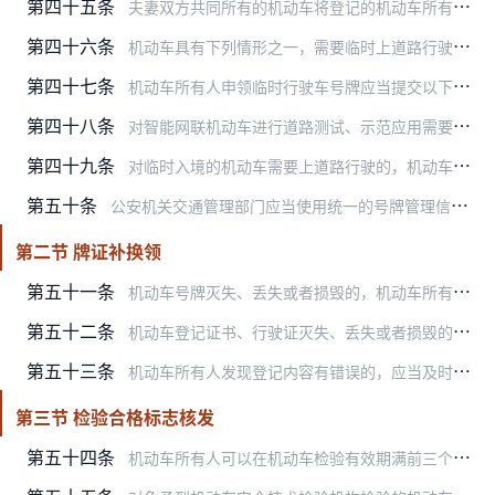
第四十五条
夫妻双方共同所有的机动车将登记的机动车所有人姓名变更为另一方姓名，婚姻关系存续期满一年且经夫妻双方共同申请的，可以使用原机动车号牌号码。
第四十六条
机动车具有下列情形之一，需要临时上道路行驶的，机动车所有人应当向车辆管理所申领临时行驶车号牌：
第四十七条
机动车所有人申领临时行驶车号牌应当提交以下证明、凭证：
第四十八条
对智能网联机动车进行道路测试、示范应用需要上道路行驶的，道路测试、示范应用单位应当向车辆管理所申领临时行驶车号牌，提交以下证明、凭证：
第四十九条
对临时入境的机动车需要上道路行驶的，机动车所有人应当按规定向入境地或者始发地车辆管理所申领临时入境机动车号牌和行驶证。
第五十条
公安机关交通管理部门应当使用统一的号牌管理信息系统制作、发放、收回、销毁机动车号牌和临时行驶车号牌。
第二节 牌证补换领
第五十一条
机动车号牌灭失、丢失或者损毁的，机动车所有人应当向登记地车辆管理所申请补领、换领。申请时，机动车所有人应当确认申请信息并提交身份证明。
第五十二条
机动车登记证书、行驶证灭失、丢失或者损毁的，机动车所有人应当向登记地车辆管理所申请补领、换领。申请时，机动车所有人应当确认申请信息并提交身份证明。
第五十三条
机动车所有人发现登记内容有错误的，应当及时要求车辆管理所更正。车辆管理所应当自受理之日起五日内予以确认。确属登记错误的，在机动车登记证书上更正相关内容，换发行驶…
第三节 检验合格标志核发
第五十四条
机动车所有人可以在机动车检验有效期满前三个月内向车辆管理所申请检验合格标志。除大型载客汽车、校车以外的机动车因故不能在登记地检验的，机动车所有人可以向车辆所在地…