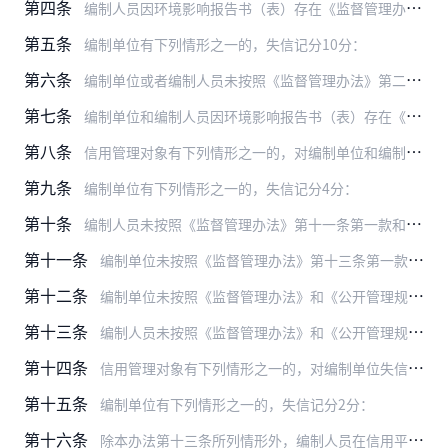
第四条
编制人员因环境影响报告书（表）存在《监督管理办法》第二十六条第二款、第二十七条所列问题，五年内或者终身禁止从事环境影响报告书（表）编制工作的，失信记分20分。
第五条
编制单位有下列情形之一的，失信记分10分：
第六条
编制单位或者编制人员未按照《监督管理办法》第二十五条规定接受生态环境主管部门监督检查，或者在接受监督检查时弄虚作假，未如实说明情况、提供相关材料的，失信记分10…
第七条
编制单位和编制人员因环境影响报告书（表）存在《监督管理办法》第二十六条第一款所列问题受到通报批评的，对编制单位和编制人员分别失信记分5分。
第八条
信用管理对象有下列情形之一的，对编制单位和编制人员分别失信记分5分：
第九条
编制单位有下列情形之一的，失信记分4分：
第十条
编制人员未按照《监督管理办法》第十一条第一款和《公开管理规定》第四条规定通过信用平台提交本人基本情况信息的，失信记分4分。
第十一条
编制单位未按照《监督管理办法》第十三条第一款规定进行环境影响评价质量控制的，失信记分3分。
第十二条
编制单位未按照《监督管理办法》和《公开管理规定》在信用平台及时变更本单位及其编制人员相关情况信息，或者在信用平台提交的本单位及其编制人员相关情况信息不真实、不准…
第十三条
编制人员未按照《监督管理办法》和《公开管理规定》在信用平台及时变更本人相关情况信息，或者在信用平台提交的本人及其从业单位相关情况信息不真实、不准确、不完整，有下…
第十四条
信用管理对象有下列情形之一的，对编制单位失信记分2分：
第十五条
编制单位有下列情形之一的，失信记分2分：
第十六条
除本办法第十三条所列情形外，编制人员在信用平台提交的信息不真实、不准确、不完整的，失信记分2分。