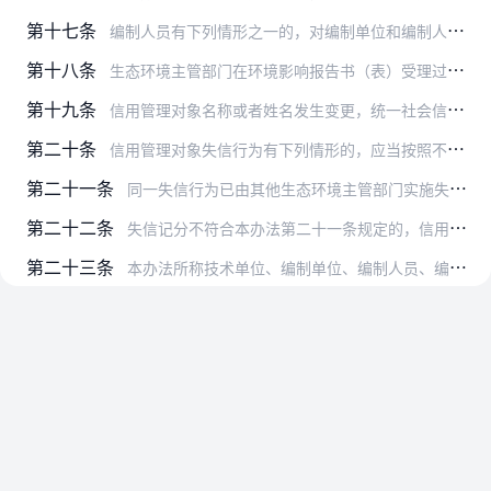
第十七条
编制人员有下列情形之一的，对编制单位和编制人员分别失信记分2分：
第十八条
生态环境主管部门在环境影响报告书（表）受理过程中发现信用管理对象有本办法第五条第三项、第五条第四项、第八条至第十条、第十四条、第十七条第二项所列情形之一的，除按…
第十九条
信用管理对象名称或者姓名发生变更，统一社会信用代码或者身份证件号码未发生变化的，信用平台按照同一信用管理对象继续累计失信记分。
第二十条
信用管理对象失信行为有下列情形的，应当按照不同失信行为分别作出失信记分：
第二十一条
同一失信行为已由其他生态环境主管部门实施失信记分的，不得重复记分。
第二十二条
失信记分不符合本办法第二十一条规定的，信用管理对象可按照《监督管理办法》第三十三条第二款的规定作出书面陈述和申辩。
第二十三条
本办法所称技术单位、编制单位、编制人员、编制主持人和从业单位，是指《监督管理办法》第二条、第四条、第五条和第四十四条中的相关单位和人员。