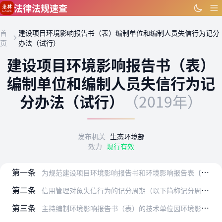
跳到主要内容
法律法规速查
首
建设项目环境影响报告书（表）编制单位和编制人员失信行为记分
页
办法（试行）
建设项目环境影响报告书（表）
编制单位和编制人员失信行为记
分办法（试行）
（2019年）
发布机关
生态环境部
效力
现行有效
第一条
为规范建设项目环境影响报告书和环境影响报告表〔以下简称环境影响报告书（表）〕编制行为监督检查过程中，编制单位和编制人员（以下统称信用管理对象）的失信行为记分，根…
第二条
信用管理对象失信行为的记分周期（以下简称记分周期）为一年，自信用管理对象在全国统一的环境影响评价信用平台（以下简称信用平台）建立诚信档案之日起计算。
第三条
主持编制环境影响报告书（表）的技术单位因环境影响报告书（表）存在《监督管理办法》第二十六条第二款、第二十七条所列问题，禁止从事环境影响报告书（表）编制工作的，失…