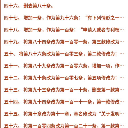
四十六、 删去第八十条。
四十七、 增加一条，作为第九十六条：“有下列情形之一的，属于专利法第七十条所称的在全国有重大影响的专利侵权纠纷：
四十八、 增加一条，作为第一百条：“申请人或者专利权人违反本细则第十一条、第八十八条规定的，由县级以上负责专利执法的部门予以警告，可以处10万元以下的罚款。”
四十九、 将第八十四条改为第一百零一条，第三款修改为：“销售不知道是假冒专利的产品，并且能够证明该产品合法来源的，由县级以上负责专利执法的部门责令停止销售。”
五十、 将第八十六条改为第一百零三条，第二款修改为：“依照前款规定请求中止有关程序的，应当向国务院专利行政部门提交请求书，说明理由，并附具管理专利工作的部门或者人民法院的写明申请号或者专利号的有关受理文件副本。国务院专利行政部门认为当事人提出的中止理由明显不能成立的，可以不中止有关程序。”
五十一、 将第八十九条改为第一百零六条，增加一项，作为第五项：“（五）国防专利、保密专利的解密”。
五十二、 将第九十条改为第一百零七条，第五项修改为：“（五）实用新型专利的说明书摘要，外观设计专利的一幅图片或者照片”。
五十三、 将第九十三条改为第一百一十条，删去第一款第三项中的“专利登记费、公告印刷费”。
五十四、 将第九十四条改为第一百一十一条，第一款修改为：“专利法和本细则规定的各种费用，应当严格按照规定缴纳。”
五十五、 将第十章改为第十一章，章名修改为“关于发明、实用新型国际申请的特别规定”。
五十六、 将第一百零四条改为第一百二十一条，第一款第五项修改为：“（五）国际申请以外文提出的，提交摘要的中文译文，有附图和摘要附图的，提交附图副本并指定摘要附图，附图中有文字的，将其替换为对应的中文文字”。