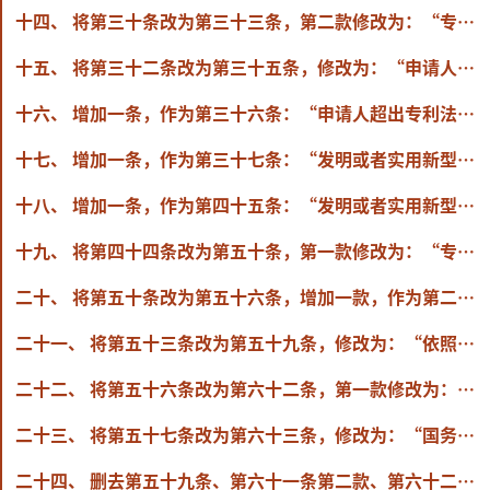
十四、 将第三十条改为第三十三条，第二款修改为：“专利法第二十四条第（三）项所称学术会议或者技术会议，是指国务院有关主管部门或者全国性学术团体组织召开的学术会议或者技术会议，以及国务院有关主管部门认可的由国际组织召开的学术会议或者技术会议。”
十五、 将第三十二条改为第三十五条，修改为：“申请人在一件专利申请中，可以要求一项或者多项优先权；要求多项优先权的，该申请的优先权期限从最早的优先权日起计算。
十六、 增加一条，作为第三十六条：“申请人超出专利法第二十九条规定的期限，向国务院专利行政部门就相同主题提出发明或者实用新型专利申请，有正当理由的，可以在期限届满之日起2个月内请求恢复优先权。”
十七、 增加一条，作为第三十七条：“发明或者实用新型专利申请人要求了优先权的，可以自优先权日起16个月内或者自申请日起4个月内，请求在请求书中增加或者改正优先权要求。”
十八、 增加一条，作为第四十五条：“发明或者实用新型专利申请缺少或者错误提交权利要求书、说明书或者权利要求书、说明书的部分内容，但申请人在递交日要求了优先权的，可以自递交日起2个月内或者在国务院专利行政部门指定的期限内以援引在先申请文件的方式补交。补交的文件符合有关规定的，以首次提交文件的递交日为申请日。”
十九、 将第四十四条改为第五十条，第一款修改为：“专利法第三十四条和第四十条所称初步审查，是指审查专利申请是否具备专利法第二十六条或者第二十七条规定的文件和其他必要的文件，这些文件是否符合规定的格式，并审查下列各项：
二十、 将第五十条改为第五十六条，增加一款，作为第二款：“申请人可以对专利申请提出延迟审查请求。”
二十一、 将第五十三条改为第五十九条，修改为：“依照专利法第三十八条的规定，发明专利申请经实质审查应当予以驳回的情形是指：
二十二、 将第五十六条改为第六十二条，第一款修改为：“授予实用新型或者外观设计专利权的决定公告后，专利法第六十六条规定的专利权人、利害关系人、被控侵权人可以请求国务院专利行政部门作出专利权评价报告。申请人可以在办理专利权登记手续时请求国务院专利行政部门作出专利权评价报告。”
二十三、 将第五十七条改为第六十三条，修改为：“国务院专利行政部门应当自收到专利权评价报告请求书后2个月内作出专利权评价报告，但申请人在办理专利权登记手续时请求作出专利权评价报告的，国务院专利行政部门应当自公告授予专利权之日起2个月内作出专利权评价报告。
二十四、 删去第五十九条、第六十一条第二款、第六十二条。