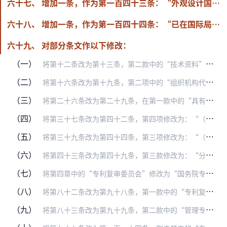
六十七、 增加一条，作为第一百四十三条：“外观设计国际申请经国务院专利行政部门审查后没有发现驳回理由的，由国务院专利行政部门作出给予保护的决定，通知国际局。
六十八、 增加一条，作为第一百四十四条：“已在国际局办理权利变更手续的，申请人应当向国务院专利行政部门提供有关证明材料。”
六十九、 对部分条文作以下修改：
（一）
将第十二条改为第十三条，第二款中的“技术资料”修改为“技术信息和资料”。
（二）
将第十六条改为第十九条，第二项中的“组织机构代码或者居民身份证件号码”修改为“统一社会信用代码或者身份证件号码”，第四项中的“专利代理人的姓名、执业证号码”修改…
（三）
将第二十六条改为第二十九条，在第一款中的“具有实际或者潜在价值的材料”后增加“和利用此类材料产生的遗传信息”。
（四）
将第三十七条改为第四十二条，第四项修改为：“（四）复审或者无效宣告程序中，曾参与原申请的审查的”。
（五）
将第三十九条改为第四十四条，第三项修改为：“（三）申请文件的格式不符合规定的”。
（六）
将第四十三条改为第四十九条，第三款修改为：“分案申请的请求书中应当写明原申请的申请号和申请日。”
（七）
将第四章中的“专利复审委员会”修改为“国务院专利行政部门”。
（八）
将第八十二条改为第九十八条，第一款中的“专利复审委员会”修改为“国务院专利行政部门”。
（九）
将第八十三条改为第九十九条，第二款中的“管理专利工作的部门”修改为“县级以上负责专利执法的部门”。