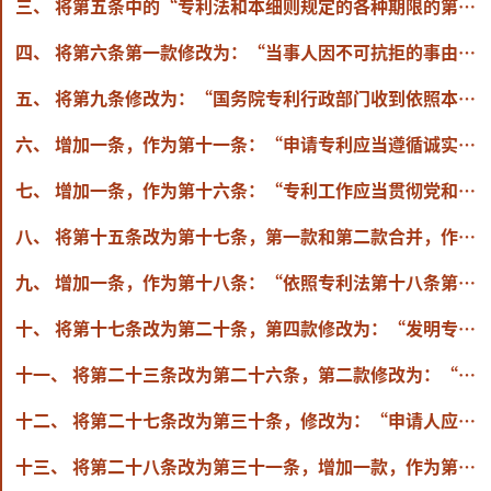
三、 将第五条中的“专利法和本细则规定的各种期限的第一日不计算在期限内”修改为“专利法和本细则规定的各种期限开始的当日不计算在期限内，自下一日开始计算”。
四、 将第六条第一款修改为：“当事人因不可抗拒的事由而延误专利法或者本细则规定的期限或者国务院专利行政部门指定的期限，导致其权利丧失的，自障碍消除之日起2个月内且自期限届满之日起2年内，可以向国务院专利行政部门请求恢复权利。”
五、 将第九条修改为：“国务院专利行政部门收到依照本细则第八条规定递交的请求后，经过审查认为该发明或者实用新型可能涉及国家安全或者重大利益需要保密的，应当在请求递交日起2个月内向申请人发出保密审查通知；情况复杂的，可以延长2个月。
六、 增加一条，作为第十一条：“申请专利应当遵循诚实信用原则。提出各类专利申请应当以真实发明创造活动为基础，不得弄虚作假。”
七、 增加一条，作为第十六条：“专利工作应当贯彻党和国家知识产权战略部署，提升我国专利创造、运用、保护、管理和服务水平，支持全面创新，促进创新型国家建设。
八、 将第十五条改为第十七条，第一款和第二款合并，作为第一款，修改为：“申请专利的，应当向国务院专利行政部门提交申请文件。申请文件应当符合规定的要求。”
九、 增加一条，作为第十八条：“依照专利法第十八条第一款的规定委托专利代理机构在中国申请专利和办理其他专利事务的，涉及下列事务，申请人或者专利权人可以自行办理：
十、 将第十七条改为第二十条，第四款修改为：“发明专利申请包含一个或者多个核苷酸或者氨基酸序列的，说明书应当包括符合国务院专利行政部门规定的序列表。”
十一、 将第二十三条改为第二十六条，第二款修改为：“说明书摘要可以包含最能说明发明的化学式；有附图的专利申请，还应当在请求书中指定一幅最能说明该发明或者实用新型技术特征的说明书附图作为摘要附图。摘要中不得使用商业性宣传用语。”
十二、 将第二十七条改为第三十条，修改为：“申请人应当就每件外观设计产品所需要保护的内容提交有关图片或者照片。
十三、 将第二十八条改为第三十一条，增加一款，作为第三款：“申请局部外观设计专利的，应当在简要说明中写明请求保护的部分，已在整体产品的视图中用虚线与实线相结合方式表明的除外。”