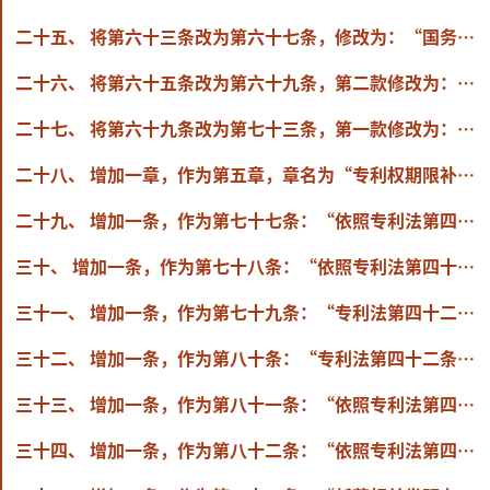
二十五、 将第六十三条改为第六十七条，修改为：“国务院专利行政部门进行复审后，认为复审请求不符合专利法和本细则有关规定或者专利申请存在其他明显违反专利法和本细则有关规定情形的，应当通知复审请求人，要求其在指定期限内陈述意见。期满未答复的，该复审请求视为撤回；经陈述意见或者进行修改后，国务院专利行政部门认为仍不符合专利法和本细则有关规定的，应当作出驳回复审请求的复审决定。
二十六、 将第六十五条改为第六十九条，第二款修改为：“前款所称无效宣告请求的理由，是指被授予专利的发明创造不符合专利法第二条、第十九条第一款、第二十二条、第二十三条、第二十六条第三款、第二十六条第四款、第二十七条第二款、第三十三条或者本细则第十一条、第二十三条第二款、第四十九条第一款的规定，或者属于专利法第五条、第二十五条规定的情形，或者依照专利法第九条规定不能取得专利权。”
二十七、 将第六十九条改为第七十三条，第一款修改为：“在无效宣告请求的审查过程中，发明或者实用新型专利的专利权人可以修改其权利要求书，但是不得扩大原专利的保护范围。国务院专利行政部门在修改后的权利要求基础上作出维持专利权有效或者宣告专利权部分无效的决定的，应当公告修改后的权利要求。”
二十八、 增加一章，作为第五章，章名为“专利权期限补偿”，包括第七十七条至第八十四条。
二十九、 增加一条，作为第七十七条：“依照专利法第四十二条第二款的规定请求给予专利权期限补偿的，专利权人应当自公告授予专利权之日起3个月内向国务院专利行政部门提出。”
三十、 增加一条，作为第七十八条：“依照专利法第四十二条第二款的规定给予专利权期限补偿的，补偿期限按照发明专利在授权过程中不合理延迟的实际天数计算。
三十一、 增加一条，作为第七十九条：“专利法第四十二条第二款规定的由申请人引起的不合理延迟包括以下情形：
三十二、 增加一条，作为第八十条：“专利法第四十二条第三款所称新药相关发明专利是指符合规定的新药产品专利、制备方法专利、医药用途专利。”
三十三、 增加一条，作为第八十一条：“依照专利法第四十二条第三款的规定请求给予新药相关发明专利权期限补偿的，应当符合下列要求，自该新药在中国获得上市许可之日起3个月内向国务院专利行政部门提出：
三十四、 增加一条，作为第八十二条：“依照专利法第四十二条第三款的规定给予专利权期限补偿的，补偿期限按照该专利申请日至该新药在中国获得上市许可之日的间隔天数减去5年，在符合专利法第四十二条第三款规定的基础上确定。”