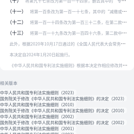
（十）
将第九十七条改为第一百一十四条，删去其中的“专利登记费、公告印刷费和”。
（十一）
将第一百条改为第一百一十七条，其中的“减缴或者缓缴”修改为“减缴”，“国务院价格管理部门”修改为“国务院发展改革部门”。
（十二）
将第一百一十四条改为第一百三十二条，在第二款中的“国际公布日”后增加“或者国务院专利行政部门公布之日”。
（十三）
将第一百一十九条改为第一百四十六条，第二款中的“代理人”修改为“专利代理师”，“并附具”修改为“必要时应当提交”。
此
外，根据2020年10月17日通过的《全国人民代表大会常务委员会关于修改〈中华人民共和国专利法〉的决定》，对《中华人民共和国专利法实施细则》引用《中华人民共和…
本决定自2024年1月20日起施行。
《
中华人民共和国专利法实施细则》根据本决定作相应修改并对条文序号作相应调整，重新公布。
相关版本
中华人民共和国专利法实施细则（2023）
国务院关于修改《中华人民共和国专利法实施细则》的决定（2023）
中华人民共和国专利法实施细则（2010）
国务院关于修改《中华人民共和国专利法实施细则》的决定（2010）
中华人民共和国专利法实施细则（2002）
国务院关于修改《中华人民共和国专利法实施细则》的决定（2002）
中华人民共和国专利法实施细则（2001）