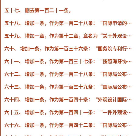
五十七、 删去第一百二十一条。
五十八、 增加一条，作为第一百二十八条：“国际申请的申请日在优先权期限届满之后2个月内，在国际阶段受理局已经批准恢复优先权的，视为已经依照本细则第三十六条的规定提出了恢复优先权请求；在国际阶段申请人未请求恢复优先权，或者提出了恢复优先权请求但受理局未批准，申请人有正当理由的，可以自进入日起2个月内向国务院专利行政部门请求恢复优先权。”
五十九、 增加一章，作为第十二章，章名为“关于外观设计国际申请的特别规定”，包括第一百三十六条至第一百四十四条。
六十、 增加一条，作为第一百三十六条：“国务院专利行政部门根据专利法第十九条第二款、第三款规定，处理按照工业品外观设计国际注册海牙协定（1999年文本）（以下简称海牙协定）提出的外观设计国际注册申请。
六十一、 增加一条，作为第一百三十七条：“按照海牙协定已确定国际注册日并指定中国的外观设计国际申请，视为向国务院专利行政部门提出的外观设计专利申请，该国际注册日视为专利法第二十八条所称的申请日。”
六十二、 增加一条，作为第一百三十八条：“国际局公布外观设计国际申请后，国务院专利行政部门对外观设计国际申请进行审查，并将审查结果通知国际局。”
六十三、 增加一条，作为第一百三十九条：“国际局公布的外观设计国际申请中包括一项或者多项优先权的，视为已经依照专利法第三十条的规定提出了书面声明。
六十四、 增加一条，作为第一百四十条：“外观设计国际申请涉及的外观设计有专利法第二十四条第（二）项或者第（三）项所列情形的，应当在提出外观设计国际申请时声明，并自外观设计国际申请公布之日起2个月内提交本细则第三十三条第三款规定的有关证明文件。”
六十五、 增加一条，作为第一百四十一条：“一件外观设计国际申请包括两项以上外观设计的，申请人可以自外观设计国际申请公布之日起2个月内，向国务院专利行政部门提出分案申请，并缴纳费用。”
六十六、 增加一条，作为第一百四十二条：“国际局公布的外观设计国际申请中包括含设计要点的说明书的，视为已经依照本细则第三十一条的规定提交了简要说明。”