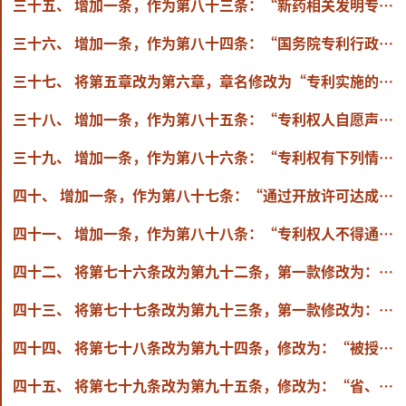
三十五、 增加一条，作为第八十三条：“新药相关发明专利在专利权期限补偿期间，该专利的保护范围限于该新药及其经批准的适应症相关技术方案；在保护范围内，专利权人享有的权利和承担的义务与专利权期限补偿前相同。”
三十六、 增加一条，作为第八十四条：“国务院专利行政部门对依照专利法第四十二条第二款、第三款的规定提出的专利权期限补偿请求进行审查后，认为符合补偿条件的，作出给予期限补偿的决定，并予以登记和公告；不符合补偿条件的，作出不予期限补偿的决定，并通知提出请求的专利权人。”
三十七、 将第五章改为第六章，章名修改为“专利实施的特别许可”。
三十八、 增加一条，作为第八十五条：“专利权人自愿声明对其专利实行开放许可的，应当在公告授予专利权后提出。
三十九、 增加一条，作为第八十六条：“专利权有下列情形之一的，专利权人不得对其实行开放许可：
四十、 增加一条，作为第八十七条：“通过开放许可达成专利实施许可的，专利权人或者被许可人应当凭能够证明达成许可的书面文件向国务院专利行政部门备案。”
四十一、 增加一条，作为第八十八条：“专利权人不得通过提供虚假材料、隐瞒事实等手段，作出开放许可声明或者在开放许可实施期间获得专利年费减免。”
四十二、 将第七十六条改为第九十二条，第一款修改为：“被授予专利权的单位可以与发明人、设计人约定或者在其依法制定的规章制度中规定专利法第十五条规定的奖励、报酬的方式和数额。鼓励被授予专利权的单位实行产权激励，采取股权、期权、分红等方式，使发明人或者设计人合理分享创新收益。”
四十三、 将第七十七条改为第九十三条，第一款修改为：“被授予专利权的单位未与发明人、设计人约定也未在其依法制定的规章制度中规定专利法第十五条规定的奖励的方式和数额的，应当自公告授予专利权之日起3个月内发给发明人或者设计人奖金。一项发明专利的奖金最低不少于4000元；一项实用新型专利或者外观设计专利的奖金最低不少于1500元。”
四十四、 将第七十八条改为第九十四条，修改为：“被授予专利权的单位未与发明人、设计人约定也未在其依法制定的规章制度中规定专利法第十五条规定的报酬的方式和数额的，应当依照《中华人民共和国促进科技成果转化法》的规定，给予发明人或者设计人合理的报酬。”
四十五、 将第七十九条改为第九十五条，修改为：“省、自治区、直辖市人民政府管理专利工作的部门以及专利管理工作量大又有实际处理能力的地级市、自治州、盟、地区和直辖市的区人民政府管理专利工作的部门，可以处理和调解专利纠纷。”