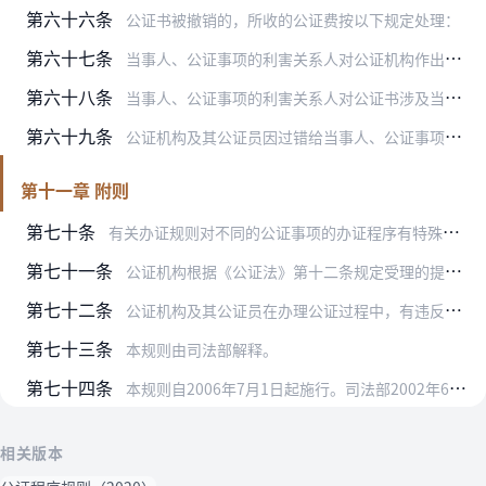
第六十六条
公证书被撤销的，所收的公证费按以下规定处理：
第六十七条
当事人、公证事项的利害关系人对公证机构作出的撤销或者不予撤销公证书的决定有异议的，可以向地方公证协会投诉。
第六十八条
当事人、公证事项的利害关系人对公证书涉及当事人之间或者当事人与公证事项的利害关系人之间实体权利义务的内容有争议的，公证机构应当告知其可以就该争议向人民法院提起民…
第六十九条
公证机构及其公证员因过错给当事人、公证事项的利害关系人造成损失的，由公证机构承担相应的赔偿责任；公证机构赔偿后，可以向有故意或者重大过失的公证员追偿。
第十一章 附则
第七十条
有关办证规则对不同的公证事项的办证程序有特殊规定的，从其规定。
第七十一条
公证机构根据《公证法》第十二条规定受理的提存、登记、保管等事务，依照有关专门规定办理；没有专门规定的，参照本规则办理。
第七十二条
公证机构及其公证员在办理公证过程中，有违反《公证法》第四十一条、第四十二条以及本规则规定行为的，由司法行政机关依据《公证法》、《公证机构执业管理办法》、《公证员…
第七十三条
本规则由司法部解释。
第七十四条
本规则自2006年7月1日起施行。司法部2002年6月18日发布的《公证程序规则》（司法部令第72号）同时废止。
相关版本