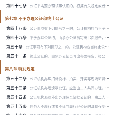
第四十七条
公证书需要办理领事认证的，根据有关规定或者当事人的委托，公证机构可以代为办理公证书认证，所需费用由当事人支付。
第七章 不予办理公证和终止公证
第四十八条
公证事项有下列情形之一的，公证机构应当不予办理公证：
第四十九条
不予办理公证的，由承办公证员写出书面报告，报公证机构负责人审批。不予办理公证的决定应当书面通知当事人或其代理人。
第五十条
公证事项有下列情形之一的，公证机构应当终止公证：
第五十一条
终止公证的，由承办公证员写出书面报告，报公证机构负责人审批。终止公证的决定应当书面通知当事人或其代理人。
第八章 特别规定
第五十二条
公证机构办理招标投标、拍卖、开奖等现场监督类公证，应当由二人共同办理。承办公证员应当依照有关规定，通过事前审查、现场监督，对其真实性、合法性予以证明，现场宣读公…
第五十三条
公证机构办理遗嘱公证，应当由二人共同办理。承办公证员应当全程亲自办理，并对遗嘱人订立遗嘱的过程录音录像。
第五十四条
公证机构派员外出办理保全证据公证的，由二人共同办理，承办公证员应当亲自外出办理。
第五十五条
债务人不履行或者不适当履行经公证的具有强制执行效力的债权文书的，公证机构应当对履约情况进行核实后，依照有关规定出具执行证书。