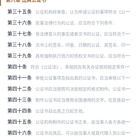
第三十五条
公证机构经审查，认为申请公证的事项符合《公证法》、本规则及有关办证规则规定的，应当自受理之日起十五个工作日内向当事人出具公证书。
第三十六条
民事法律行为的公证，应当符合下列条件：
第三十七条
有法律意义的事实或者文书的公证，应当符合下列条件：
第三十八条
文书上的签名、印鉴、日期的公证，其签名、印鉴、日期应当准确、属实；文书的副本、影印本等文本的公证，其文本内容应当与原本相符。
第三十九条
具有强制执行效力的债权文书的公证，应当符合下列条件：
第四十条
符合《公证法》、本规则及有关办证规则规定条件的公证事项，由承办公证员拟制公证书，连同被证明的文书、当事人提供的证明材料及核实情况的材料、公证审查意见，报公证机构…
第四十一条
审批公证事项及拟出具的公证书，应当审核以下内容：
第四十二条
公证书应当按照司法部规定的格式制作。公证书包括以下主要内容：
第四十三条
制作公证书应当使用全国通用的文字。在民族自治地方，根据当事人的要求，可以同时制作当地通用的民族文字文本。两种文字的文本，具有同等效力。
第四十四条
公证书自出具之日起生效。
第四十五条
公证机构制作的公证书正本，由当事人各方各收执一份，并可以根据当事人的需要制作若干份副本。公证机构留存公证书原本（审批稿、签发稿）和一份正本归档。
第四十六条
公证书出具后，可以由当事人或其代理人到公证机构领取，也可以应当事人的要求由公证机构发送。当事人或其代理人收到公证书应当在回执上签收。