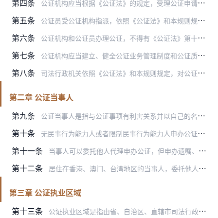
第四条
公证机构应当根据《公证法》的规定，受理公证申请，办理公证业务，以本公证机构的名义出具公证书。
第五条
公证员受公证机构指派，依照《公证法》和本规则规定的程序办理公证业务，并在出具的公证书上署名。
第六条
公证机构和公证员办理公证，不得有《公证法》第十三条、第二十三条禁止的行为。
第七条
公证机构应当建立、健全公证业务管理制度和公证质量管理制度，对公证员的执业行为进行监督。
第八条
司法行政机关依照《公证法》和本规则规定，对公证机构和公证员的执业活动和遵守程序规则的情况进行监督、指导。
第二章 公证当事人
第九条
公证当事人是指与公证事项有利害关系并以自己的名义向公证机构提出公证申请，在公证活动中享有权利和承担义务的自然人、法人或者其他组织。
第十条
无民事行为能力人或者限制民事行为能力人申办公证，应当由其监护人代理。
第十一条
当事人可以委托他人代理申办公证，但申办遗嘱、遗赠扶养协议、赠与、认领亲子、收养关系、解除收养关系、生存状况、委托、声明、保证及其他与自然人人身有密切关系的公证事…
第十二条
居住在香港、澳门、台湾地区的当事人，委托他人代理申办涉及继承、财产权益处分、人身关系变更等重要公证事项的，其授权委托书应当经其居住地的公证人（机构）公证，或者经…
第三章 公证执业区域
第十三条
公证执业区域是指由省、自治区、直辖市司法行政机关，根据《公证法》第二十五条和《公证机构执业管理办法》第十条的规定以及当地公证机构设置方案，划定的公证机构受理公证…