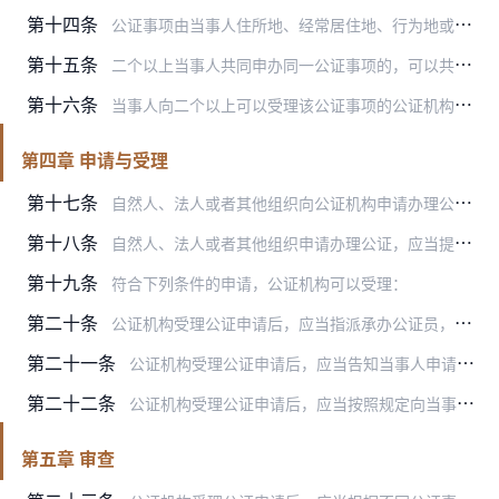
第十四条
公证事项由当事人住所地、经常居住地、行为地或者事实发生地的公证机构受理。
第十五条
二个以上当事人共同申办同一公证事项的，可以共同到行为地、事实发生地或者其中一名当事人住所地、经常居住地的公证机构申办。
第十六条
当事人向二个以上可以受理该公证事项的公证机构提出申请的，由最先受理申请的公证机构办理。
第四章 申请与受理
第十七条
自然人、法人或者其他组织向公证机构申请办理公证，应当填写公证申请表。公证申请表应当载明下列内容：
第十八条
自然人、法人或者其他组织申请办理公证，应当提交下列材料：
第十九条
符合下列条件的申请，公证机构可以受理：
第二十条
公证机构受理公证申请后，应当指派承办公证员，并通知当事人。当事人要求该公证员回避，经查属于《公证法》第二十三条第三项规定应当回避情形的，公证机构应当改派其他公证…
第二十一条
公证机构受理公证申请后，应当告知当事人申请公证事项的法律意义和可能产生的法律后果，告知其在办理公证过程中享有的权利、承担的义务。告知内容、告知方式和时间，应当记…
第二十二条
公证机构受理公证申请后，应当按照规定向当事人收取公证费。公证办结后，经核定的公证费与预收数额不一致的，应当办理退还或者补收手续。
第五章 审查