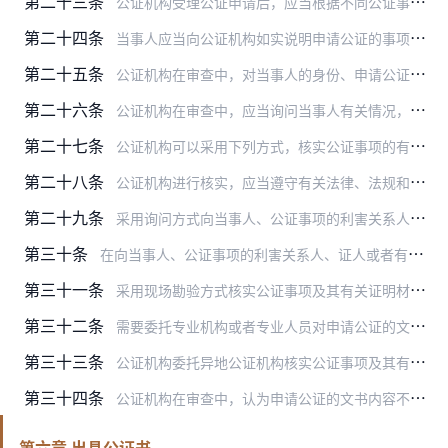
第二十三条
公证机构受理公证申请后，应当根据不同公证事项的办证规则，分别审查下列事项：
第二十四条
当事人应当向公证机构如实说明申请公证的事项的有关情况，提交的证明材料应当真实、合法、充分。
第二十五条
公证机构在审查中，对当事人的身份、申请公证的事项以及当事人提供的证明材料，按照有关办证规则需要核实或者对其有疑义的，应当进行核实，或者委托异地公证机构代为核实。…
第二十六条
公证机构在审查中，应当询问当事人有关情况，释明法律风险，提出法律意见建议，解答当事人疑问；发现有重大、复杂情形的，应当由公证机构集体讨论。
第二十七条
公证机构可以采用下列方式，核实公证事项的有关情况以及证明材料：
第二十八条
公证机构进行核实，应当遵守有关法律、法规和有关办证规则的规定。
第二十九条
采用询问方式向当事人、公证事项的利害关系人或者有关证人了解、核实公证事项的有关情况以及证明材料的，应当告知被询问人享有的权利、承担的义务及其法律责任。询问的内容…
第三十条
在向当事人、公证事项的利害关系人、证人或者有关单位、个人核实或者收集有关公证事项的证明材料时，需要摘抄、复印（复制）有关资料、证明原件、档案材料或者对实物证据照…
第三十一条
采用现场勘验方式核实公证事项及其有关证明材料的，应当制作勘验笔录，由核实人员及见证人签名或者盖章。根据需要，可以采用绘图、照相、录像或者录音等方式对勘验情况或者…
第三十二条
需要委托专业机构或者专业人员对申请公证的文书或者公证事项的证明材料进行鉴定、检验检测、翻译的，应当告知当事人由其委托办理，或者征得当事人的同意代为办理。鉴定意见…
第三十三条
公证机构委托异地公证机构核实公证事项及其有关证明材料的，应当出具委托核实函，对需要核实的事项及内容提出明确的要求。受委托的公证机构收到委托函后，应当在一个月内完…
第三十四条
公证机构在审查中，认为申请公证的文书内容不完备、表达不准确的，应当指导当事人补正或者修改。当事人拒绝补正、修改的，应当在工作记录中注明。
第六章 出具公证书