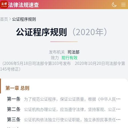
跳到主要内容
法律法规速查
首页
公证程序规则
公证程序规则
（2020年）
发布机关
司法部
效力
现行有效
（2006年5月18日司法部令第103号发布 2020年10月20日司法部令第
145号修正）
第一章 总则
第一条
为了规范公证程序，保证公证质量，根据《中华人民共和国公证法》（以下简称《公证法》）和有关法律、行政法规的规定，制定本规则。
第二条
公证机构办理公证，应当遵守法律，坚持客观、公正、便民的原则，遵守公证执业规范和执业纪律。
第三条
公证机构依法独立行使公证职能，独立承担民事责任，任何单位、个人不得非法干预，其合法权益不受侵犯。