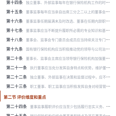
第十四条
独立董事、外部监事每年在银行保险机构工作的时间不得少于15个工作日。
第十五条
董事监事每年应当亲自出席三分之二以上的董事会、监事会现场会议。因故不能出席的，应当书面委托其他董事监事代为出席，委托书中应当载明董事监事本人对议案的个人意见和表…
第十六条
董事监事任期届满未及时改选、董事在任期内辞职导致董事会成员低于法定人数或者公司章程规定人数的三分之二、监事在任期内辞职导致监事会成员低于法定人数的，在改选出的董…
第十七条
董事监事应当不断提升履职所必需的专业知识和基本素质，了解掌握与银行保险机构经营管理相关的法律法规和监管规定，积极参加监管部门、行业协会和银行保险机构等组织的培训…
第十八条
董事会、监事会专门委员会成员应当持续关注专门委员会职责范围内的相关事项，及时提出专业意见，提请专门委员会关注或审议。担任专门委员会主任委员的董事监事，应当及时组…
第十九条
国有银行保险机构应当积极推动党的领导与公司治理有机融合。担任党委成员的董事监事，应当在决策和监督过程中严格落实党组织决定，促进党委会与董事会、监事会之间的信息沟…
第二十条
董事长、监事会主席应当领导银行保险机构加强董事会、监事会建设，切实提升董事会、监事会运行质效。
第二十一条
执行董事应当充分发挥自身特点和优势，维护董事会在战略决策中的核心地位，支持配合监事会的监督工作，确保董事会职责范围内的事项及时提交董事会审议，落实高级管理层向董…
第二十二条
独立董事、外部监事在决策和监督过程中，应不受主要股东、高级管理人员以及其他与银行保险机构存在利害关系的单位和个人的影响，注重维护中小股东与其他利益相关者合法权益…
第二十三条
职工董事、职工监事应当积极发挥自身对经营管理较为熟悉的优势，从银行保险机构的长远利益出发，推动董事会、监事会更好地开展工作。职工董事、职工监事应当就涉及职工切身…
第二节 评价维度和重点
第二十四条
董事监事履职评价应当至少包括履行忠实义务、履行勤勉义务、履职专业性、履职独立性与道德水准、履职合规性五个维度。
第二十五条
银行保险机构应结合董事类型特点及其在董事会专门委员会中的任职情况，从不同维度重点关注董事在下列事项中的工作表现：