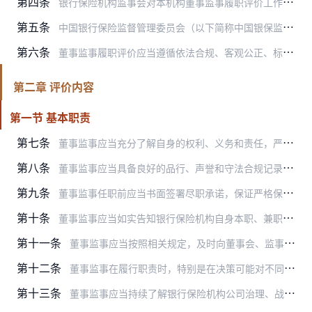
第四条
银行保险机构监事会对本机构董事监事履职评价工作承担最终责任。
第五条
中国银行保险监督管理委员会（以下简称中国银保监会）及其派出机构依法对银行保险机构董事监事履职评价工作进行监督管理，并将董事监事履职评价情况纳入公司治理监管评估。
第六条
董事监事履职评价应当遵循依法合规、客观公正、标准统一、科学有效、问责严格的原则。
第二章 评价内容
第一节 基本职责
第七条
董事监事应当充分了解自身的权利、义务和责任，严格按照法律法规、监管规定及公司章程要求，忠实、勤勉地履行其诚信受托义务及作出的承诺，服务于银行保险机构和全体股东的…
第八条
董事监事应当具备良好的品行、声誉和守法合规记录，遵守高标准的职业道德准则，具备与所任职务匹配的知识、经验、能力和精力，保持履职所需要的独立性、个人及家庭财务的稳…
第九条
董事监事任职前应当书面签署尽职承诺，保证严格保守银行保险机构秘密，有足够的时间和精力履行职责。董事监事应当恪守承诺。
第十条
董事监事应当如实告知银行保险机构自身本职、兼职情况，确保任职情况符合监管要求，并且与银行保险机构不存在利益冲突。
第十一条
董事监事应当按照相关规定，及时向董事会、监事会报告关联关系、一致行动关系及变动情况。董事监事应当严格遵守关联交易和履职回避相关规定。
第十二条
董事监事在履行职责时，特别是在决策可能对不同股东造成不同影响的事项时，应当坚持公平原则。董事监事发现股东、其他单位、个人对银行保险机构进行不当干预或限制的，应当…
第十三条
董事监事应当持续了解银行保险机构公司治理、战略管理、经营投资、风险管理、内控合规、财务会计等情况，依法合规参会议事、提出意见建议和行使表决权，对职责范围内的事项…