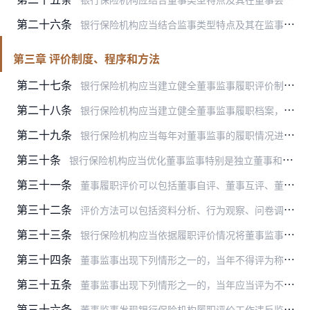
第二十六条
银行保险机构应当结合监事类型特点及其在监事会专门委员会中的任职情况，从不同维度重点关注监事在下列事项中的工作表现：
第三章 评价制度、程序和方法
第二十七条
银行保险机构应当建立健全董事监事履职评价制度，并向中国银保监会或其派出机构报告。银行保险机构在建立健全董事监事履职评价制度时，应根据自身具体情况对董事监事的评价…
第二十八条
银行保险机构应当建立健全董事监事履职档案，真实、准确、完整地记录董事监事日常履职情况以及履职评价工作开展情况。董事会负责建立和完善董事履职档案，监事会负责建立和…
第二十九条
银行保险机构应当每年对董事监事的履职情况进行评价。对于评价年度内职位发生变动但任职时间超过半年的董事监事，应当根据其在任期间的履职表现开展评价。
第三十条
银行保险机构应当优化董事监事特别是独立董事和外部监事的履职环境，保障董事监事履职所必需的信息和其他必要条件。
第三十一条
董事履职评价可以包括董事自评、董事互评、董事会评价、外部评价、监事会最终评价等环节。监事履职评价可以包括监事自评、监事互评、外部评价、监事会最终评价等环节。
第三十二条
评价方法可以包括资料分析、行为观察、问卷调查、履职测评、座谈访谈等。资料分析指对董事监事履职记录、履职档案等进行分析，静态评判董事监事履职情况。行为观察指根据相…
第三十三条
银行保险机构应当依据履职评价情况将董事监事年度履职表现划分为称职、基本称职和不称职三个级别。
第三十四条
董事监事出现下列情形之一的，当年不得评为称职：
第三十五条
董事监事出现下列情形之一的，当年应当评为不称职：
第三十六条
董事监事发现银行保险机构履职评价工作违反监管规定的，应当向监管部门反映情况。两名以上董事、监事对履职评价程序或结果存在异议并向银行保险机构提出书面意见的，银行保…