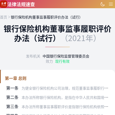
跳到主要内容
法律法规速查
首页
银行保险机构董事监事履职评价办法（试行）
银行保险机构董事监事履职评价
办法（试行）
（2021年）
发布机关
中国银行保险监督管理委员会
效力
现行有效
第一章 总则
第一条
为健全银行保险机构公司治理，规范董事监事履职行为，促进银行业保险业稳健可持续发展，根据《中华人民共和国公司法》、《中华人民共和国商业银行法》、《中华人民共和国银…
第二条
本办法所称银行保险机构，是指在中华人民共和国境内依法设立的商业银行、保险公司。
第三条
本办法所称董事监事履职评价是指银行保险机构依照法律法规和监管规定，对本机构董事和监事的履职情况开展评价的行为。