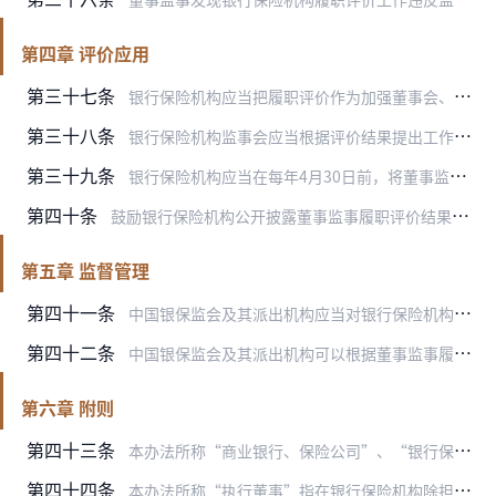
第四章 评价应用
第三十七条
银行保险机构应当把履职评价作为加强董事会、监事会建设的重要抓手，通过对评价结果的有效应用，引导董事监事改进履职行为，推动董事会、监事会规范自身运作。
第三十八条
银行保险机构监事会应当根据评价结果提出工作建议或处理意见，及时将董事监事评价结果和相关意见建议报告股东（大）会，及时将董事评价结果和相关意见建议反馈董事会，并以…
第三十九条
银行保险机构应当在每年4月30日前，将董事监事履职情况及评价结果报告中国银保监会或其派出机构。
第四十条
鼓励银行保险机构公开披露董事监事履职评价结果，发挥外部约束作用，探索建立董事监事特别是独立董事和外部监事的声誉机制。
第五章 监督管理
第四十一条
中国银保监会及其派出机构应当对银行保险机构董事监事履职评价工作进行监督，并将其作为监事会履职情况的重要依据。
第四十二条
中国银保监会及其派出机构可以根据董事监事履职评价结果组织开展专项检查，督促银行保险机构完善公司治理。中国银保监会及其派出机构应当建立银行保险机构董事监事年度履职…
第六章 附则
第四十三条
本办法所称“商业银行、保险公司”、“银行保险机构”，是指国有大型商业银行、全国性股份制商业银行、城市商业银行、民营银行、农村商业银行、外资银行、保险集团（控股）…
第四十四条
本办法所称“执行董事”指在银行保险机构除担任董事外，还承担高级管理人员职责的董事；“独立董事”、“外部监事”指在银行保险机构不担任除董事监事以外的其他职务，并且…