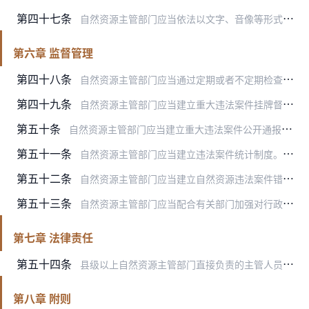
第四十七条
自然资源主管部门应当依法以文字、音像等形式，对行政处罚的启动、调查取证、审核、决定、送达、执行等进行全过程记录，归档保存。
第六章 监督管理
第四十八条
自然资源主管部门应当通过定期或者不定期检查等方式，加强对下级自然资源主管部门实施行政处罚工作的监督，并将发现和制止违法行为、依法实施行政处罚等情况作为监督检查的…
第四十九条
自然资源主管部门应当建立重大违法案件挂牌督办制度。
第五十条
自然资源主管部门应当建立重大违法案件公开通报制度，将案情和处理结果向社会公开通报并接受社会监督。
第五十一条
自然资源主管部门应当建立违法案件统计制度。下级自然资源主管部门应当定期将本行政区域内的违法形势分析、案件发生情况、查处情况等逐级上报。
第五十二条
自然资源主管部门应当建立自然资源违法案件错案追究制度。行政处罚决定错误并造成严重后果的，作出处罚决定的机关应当承担相应的责任。
第五十三条
自然资源主管部门应当配合有关部门加强对行政处罚实施过程中的社会稳定风险防控。
第七章 法律责任
第五十四条
县级以上自然资源主管部门直接负责的主管人员和其他直接责任人员，违反本办法规定，有下列情形之一，致使公民、法人或者其他组织的合法权益、公共利益和社会秩序遭受损害的…
第八章 附则