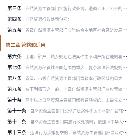
第三条
自然资源主管部门实施行政处罚，遵循公正、公开的原则，做到事实清楚，证据确凿，定性准确，依据正确，程序合法，处罚适当。
第四条
自然资源行政处罚包括：
第五条
省级自然资源主管部门应当结合本地区社会经济发展的实际情况，依法制定行政处罚裁量基准，规范行使行政处罚裁量权，并向社会公布。
第二章 管辖和适用
第六条
土地、矿产、城乡规划违法案件由不动产所在地的县级自然资源主管部门管辖。
第七条
自然资源部管辖全国范围内重大、复杂和法律法规规定应当由其管辖的自然资源违法案件。
第八条
省级、市级自然资源主管部门管辖本行政区域内重大、复杂的，涉及下一级人民政府的和法律法规规定应当由其管辖的自然资源违法案件。
第九条
有下列情形之一的，上级自然资源主管部门有权管辖下级自然资源主管部门管辖的案件：
第十条
两个以上自然资源主管部门都有管辖权的，由最先立案的自然资源主管部门管辖。
第十一条
自然资源主管部门发现违法案件不属于本部门管辖的，应当移送有管辖权的自然资源主管部门或者其他部门。
第十二条
自然资源主管部门实施行政处罚时，依照《中华人民共和国行政处罚法》第二十六条规定，可以向有关机关提出协助请求。
第十三条
违法行为涉嫌犯罪的，自然资源主管部门应当及时将案件移送司法机关。发现涉及国家公职人员违法犯罪问题线索的，应当及时移送监察机关。