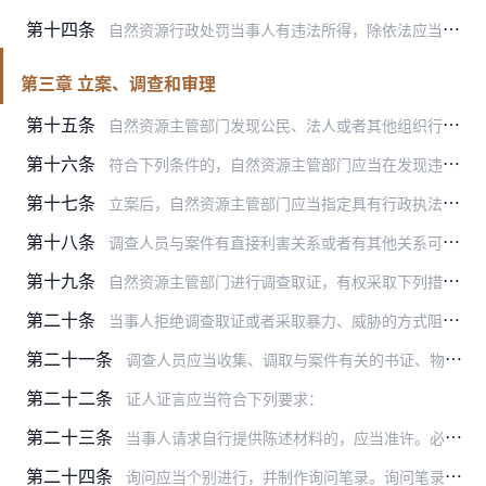
第十四条
自然资源行政处罚当事人有违法所得，除依法应当退赔的外，应当予以没收。
第三章 立案、调查和审理
第十五条
自然资源主管部门发现公民、法人或者其他组织行为涉嫌违法的，应当及时核查。对正在实施的违法行为，应当依法及时下达责令停止违法行为通知书予以制止。
第十六条
符合下列条件的，自然资源主管部门应当在发现违法行为后及时立案：
第十七条
立案后，自然资源主管部门应当指定具有行政执法资格的承办人员，及时组织调查取证。
第十八条
调查人员与案件有直接利害关系或者有其他关系可能影响公正执法的，应当回避。
第十九条
自然资源主管部门进行调查取证，有权采取下列措施：
第二十条
当事人拒绝调查取证或者采取暴力、威胁的方式阻碍自然资源主管部门调查取证的，自然资源主管部门可以提请公安机关、检察机关、监察机关或者相关部门协助，并向本级人民政府…
第二十一条
调查人员应当收集、调取与案件有关的书证、物证、视听资料、电子数据的原件、原物、原始载体；收集、调取原件、原物、原始载体确有困难的，可以收集、调取复印件、复制件、…
第二十二条
证人证言应当符合下列要求：
第二十三条
当事人请求自行提供陈述材料的，应当准许。必要时，调查人员也可以要求当事人自行书写。当事人应当在其提供的陈述材料上签名、按手印或者盖章。
第二十四条
询问应当个别进行，并制作询问笔录。询问笔录应当记载询问的时间、地点和询问情况等。