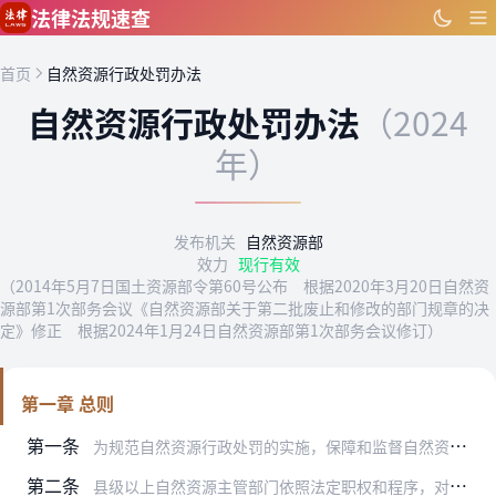
跳到主要内容
法律法规速查
首页
自然资源行政处罚办法
自然资源行政处罚办法
（2024
年）
发布机关
自然资源部
效力
现行有效
（2014年5月7日国土资源部令第60号公布 根据2020年3月20日自然资
源部第1次部务会议《自然资源部关于第二批废止和修改的部门规章的决
定》修正 根据2024年1月24日自然资源部第1次部务会议修订）
第一章 总则
第一条
为规范自然资源行政处罚的实施，保障和监督自然资源主管部门依法履行职责，保护公民、法人或者其他组织的合法权益，根据《中华人民共和国行政处罚法》以及《中华人民共和国…
第二条
县级以上自然资源主管部门依照法定职权和程序，对公民、法人或者其他组织违反土地、矿产、测绘地理信息、城乡规划等自然资源管理法律法规的行为实施行政处罚，适用本办法。