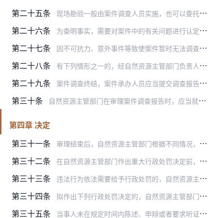
第二十五条
现场勘验一般由案件调查人员实施，也可以委托有资质的单位实施。现场勘验应当通知当事人到场，制作现场勘验笔录，必要时可以采取拍照、录像或者其他方式记录现场情况。
第二十六条
为查明事实，需要对案件中的有关问题进行认定或者鉴定的，自然资源主管部门可以根据实际情况出具认定意见，也可以委托具有相应资质的机构出具鉴定意见。
第二十七条
因不可抗力、意外事件等致使案件暂时无法调查的，经自然资源主管部门负责人批准，中止调查。中止调查情形消失，自然资源主管部门应当及时恢复调查。自然资源主管部门作出调…
第二十八条
有下列情形之一的，经自然资源主管部门负责人批准，终止调查：
第二十九条
案件调查终结，案件承办人员应当提交调查报告。调查报告应当包括当事人的基本情况、违法事实以及法律依据、相关证据、违法性质、违法情节、违法后果，并提出依法是否应当给…
第三十条
自然资源主管部门在审理案件调查报告时，应当就下列事项进行审理：
第四章 决定
第三十一条
审理结束后，自然资源主管部门根据不同情况，分别作出下列决定：
第三十二条
在自然资源主管部门作出重大行政处罚决定前，应当进行法制审核；未经法制审核或者审核未通过的，自然资源主管部门不得作出决定。
第三十三条
违法行为依法需要给予行政处罚的，自然资源主管部门应当制作行政处罚告知书，告知当事人拟作出的行政处罚内容及事实、理由、依据，以及当事人依法享有的陈述、申辩权利，按…
第三十四条
拟作出下列行政处罚决定的，自然资源主管部门应当制作行政处罚听证告知书，按照法律规定的方式，送达当事人：
第三十五条
当事人未在规定时间内陈述、申辩或者要求听证的，以及陈述、申辩或者听证中提出的事实、理由或者证据不成立的，自然资源主管部门应当依法制作行政处罚决定书，并按照法律规…