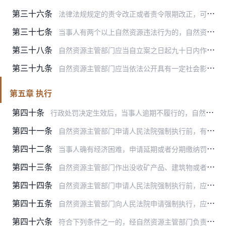
第三十六条
法律法规规定的责令改正或者责令限期改正，可以与行政处罚决定一并作出，也可以在作出行政处罚决定之前单独作出。
第三十七条
当事人有两个以上自然资源违法行为的，自然资源主管部门可以制作一份行政处罚决定书，合并执行。行政处罚决定书应当明确对每个违法行为的处罚内容和合并执行的内容。
第三十八条
自然资源主管部门应当自立案之日起九十日内作出行政处罚决定；案情复杂不能在规定期限内作出行政处罚决定的，经本级自然资源主管部门负责人批准，可以适当延长，但延长期限…
第三十九条
自然资源主管部门应当依法公开具有一定社会影响的行政处罚决定。
第五章 执行
第四十条
行政处罚决定生效后，当事人逾期不履行的，自然资源主管部门除采取法律法规规定的措施外，还可以采取以下措施：
第四十一条
自然资源主管部门申请人民法院强制执行前，有充分理由认为被执行人可能逃避执行的，可以申请人民法院采取财产保全措施。
第四十二条
当事人确有经济困难，申请延期或者分期缴纳罚款的，经作出处罚决定的自然资源主管部门批准，可以延期或者分期缴纳罚款。
第四十三条
自然资源主管部门作出没收矿产品、建筑物或者其他设施的行政处罚决定后，应当在行政处罚决定生效后九十日内移交本级人民政府或者其指定的部门依法管理和处置。法律法规另有…
第四十四条
自然资源主管部门申请人民法院强制执行前，应当催告当事人履行义务。
第四十五条
自然资源主管部门向人民法院申请强制执行，应当提供下列材料：
第四十六条
符合下列条件之一的，经自然资源主管部门负责人批准，案件结案：