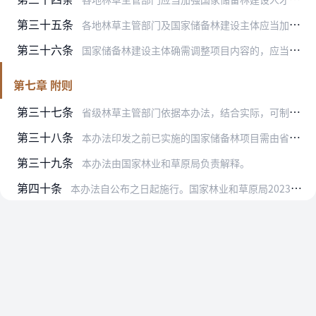
第三十五条
各地林草主管部门及国家储备林建设主体应当加强国家储备林林区道路、防火设施、病虫害防治、林地水利设施、管护用房、信息化系统等基础支撑保障能力建设。鼓励和支持国家储…
第三十六条
国家储备林建设主体确需调整项目内容的，应当严格按照项目调整的有关规定和程序执行。
第七章 附则
第三十七条
省级林草主管部门依据本办法，结合实际，可制定相应实施细则。
第三十八条
本办法印发之前已实施的国家储备林项目需由省级林草主管部门全面评估，根据实际情况决定继续实施、调整或者终止；如决定终止，应当明确项目后续处置方案，确保林农等项目实…
第三十九条
本办法由国家林业和草原局负责解释。
第四十条
本办法自公布之日起施行。国家林业和草原局2023年3月8日印发的《国家储备林建设管理办法（试行）》（林工规〔2023〕2号）同时废止。