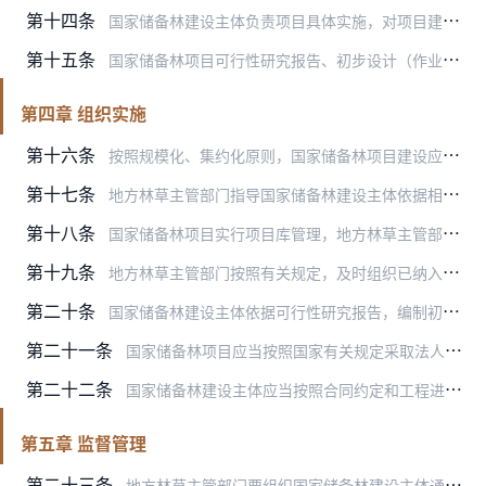
第十四条
国家储备林建设主体负责项目具体实施，对项目建设质量、资金规范使用和生产安全，承担主体责任。
第十五条
国家储备林项目可行性研究报告、初步设计（作业设计）编制单位应当严格按照相关政策和技术规定开展咨询业务，对咨询成果质量负责。
第四章 组织实施
第十六条
按照规模化、集约化原则，国家储备林项目建设应当统筹区域林业资源，以地级市地理单元规模组织、申报和实施。
第十七条
地方林草主管部门指导国家储备林建设主体依据相关法律法规、全国国家储备林建设规划等要求，编制项目可行性研究报告，编制格式、内容和深度应当达到规定要求。建设用地合规…
第十八条
国家储备林项目实行项目库管理，地方林草主管部门指导建设主体在国家储备林项目库在线管理平台中填报入库材料，逐级报送省级林草主管部门审查，主要审查建设目标合理性、建…
第十九条
地方林草主管部门按照有关规定，及时组织已纳入国家储备林项目库的项目履行立项程序。金融贷款项目按要求向金融机构提交融资申请。金融机构对融资申请自主评估决策，授信后…
第二十条
国家储备林建设主体依据可行性研究报告，编制初步设计（作业设计），应当达到施工规定要求，按照地方审批权限有关规定执行。
第二十一条
国家储备林项目应当按照国家有关规定采取法人责任制、招标投标制、建设监理制和合同管理制。贷款资金支付原则上采取实贷实付，如确需用于支付预付资金的，应当以项目合同为…
第二十二条
国家储备林建设主体应当按照合同约定和工程进度规范使用项目资金，制定项目资金管理办法，明确资金使用、偿还、监督等各环节管理要求。利用中央资金的国家储备林项目实行分…
第五章 监督管理
第二十三条
地方林草主管部门要组织国家储备林建设主体通过国家重大建设项目库、国家储备林项目库在线管理平台及时填报、更新、共享项目相关信息。