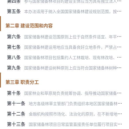
第四条
参与国家储备林项目的建设主体应当为具有独立法人资格的企事业单位、集体经济组织、林业专业合作社等，并自觉接受有关部门监督管理。
第五条
本办法适用于纳入全国国家储备林建设规划范围，按照国家储备林建设相关政策和技术规定，利用中央资金或金融贷款开展的国家储备林项目及其监督管理。
第二章 建设范围和内容
第六条
国家储备林建设范围原则上位于自然条件适宜、年平均降水量600毫米以上地区的适应区域。
第七条
国家储备林建设用地应当具备良好立地条件，严禁占用各类自然保护地、草地、重要湿地、野生动物栖息地、野生植物保护点、耕地、国家级公益林，以及生态保护红线内和国家法律…
第八条
国家储备林项目包括集约人工林栽培、现有林改培、中幼林抚育等营造林活动，配套产业以及基础设施建设，具体按照相关技术规程执行，所形成的国家储备林资源，应当根据国家需…
第九条
国家储备林建设树种原则上应当符合国家储备林树种目录要求，鼓励培育乡土树种、珍贵树种、防火树种。
第三章 职责分工
第十条
国家林业和草原局负责统筹协调、指导推动国家储备林建设工作，会同有关部门制定全国国家储备林建设规划、政策制度、技术标准，作为国家储备林项目审查、实施、验收和评价的…
第十一条
地方各级林草主管部门负责组织本地区国家储备林项目，指导国家储备林建设实施，协调落实相关支持政策，动态掌握项目建设执行情况，定期复查建设成果，履行本行政区域国家储…
第十二条
金融机构按照市场化、法治化的原则，在不新增地方政府隐性债务的前提下，为国家储备林建设及相关活动提供信贷支持，开展前期评估审查，办理项目贷款业务，审慎预测项目的未…
第十三条
国家储备林项目日常监管直接责任单位履行项目实施、建设管理、资金使用、信息填报等重点环节的日常监管，督促建设主体规范项目资金管理，对项目的真实性、规范性负责，承担…