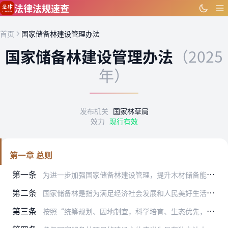
跳到主要内容
法律法规速查
首页
国家储备林建设管理办法
国家储备林建设管理办法
（2025
年）
发布机关
国家林草局
效力
现行有效
第一章 总则
第一条
为进一步加强国家储备林建设管理，提升木材储备能力，制定本办法。
第二条
国家储备林是指为满足经济社会发展和人民美好生活对优质木材以及中长期战略储备的需要，在自然条件适宜区域，通过集约人工林栽培、现有林改培、中幼林抚育等措施，营造和培…
第三条
按照“统筹规划、因地制宜，科学培育、生态优先，政府引导、市场运作”原则，国家通过利用中央资金、金融贷款鼓励和支持国家储备林项目建设。