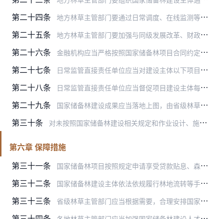
第二十四条
地方林草主管部门要通过日常调度、在线监测等方式，动态掌握国家储备林项目执行情况，必要时可采取督促自查、实地踏查、复查验收、委托第三方评估等方式，加强项目监管。对…
第二十五条
地方林草主管部门要加强与同级发展改革、财政、审计、金融监管机构及金融机构沟通协作，应当定期邀请同级审计部门或者委托第三方审计机构依法对项目建设主体开展审计。
第二十六条
金融机构应当严格按照国家储备林项目合同约定支付贷款资金，凭符合要求的监理资料、施工合同及验收结果支付，并按照规定的频次开展贷后检查，确保项目资金支付进度和工程建…
第二十七条
日常监管直接责任单位应当对建设主体以下项目情况开展监督检查，重点包括：项目建设手续是否齐全规范；建设进度是否符合投资计划要求、资金使用是否符合规定要求；建设地点…
第二十八条
日常监管直接责任单位应当督促项目建设主体每年开展建设成果全面自查验收，自查验收结果于次年5月底前逐级报送省级林草主管部门。省级林草主管部门每年组织复查，于次年8…
第二十九条
国家储备林建设成果应当落地上图，由省级林草主管部门按照造林绿化落地上图技术规范等要求组织上报。国家林业和草原局充分用好林草资源“一张图”，加强国家储备林建设成果…
第三十条
对未按照国家储备林建设相关规定和作业设计、施工管理、验收评价等要求实施的，项目日常监管直接责任单位责令建设主体整改；对转移、侵占或者挪用建设资金，根据情节轻重提…
第六章 保障措施
第三十一条
国家储备林项目按照规定申请享受贷款贴息、森林保险等政策。采用贷款贴息方式的，应当将银行征信查询纳入审核环节。
第三十二条
国家储备林建设主体依法依规履行林地流转等手续后，取得的相关林地使用权、经营权，林木所有权、使用权等受法律保护。
第三十三条
省级林草主管部门应当根据需要，合理安排国家储备林项目采伐指标，定期开展森林资源增长和木材生产力监测评估。
第三十四条
各地林草主管部门应当加强国家储备林建设人才培养、科技支撑、宣传培训等工作，定期组织开展管理和技术人员培训，适时开展国家储备林建设与管理典型宣传。