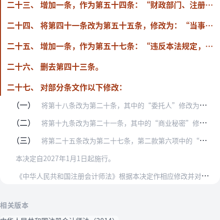
二十三、 增加一条，作为第五十四条：“财政部门、注册会计师协会工作人员在注册会计师行业监督管理工作中滥用职权、玩忽职守、徇私舞弊或者泄露国家秘密、工作秘密、商业秘密、个人隐私、个人信息的，依法给予处分。”
二十四、 将第四十一条改为第五十五条，修改为：“当事人对行政处罚决定不服的，可以依法申请行政复议或者向人民法院提起行政诉讼。
二十五、 增加一条，作为第五十七条：“违反本法规定，构成犯罪的，依法追究刑事责任。”
二十六、 删去第四十三条。
二十七、 对部分条文作以下修改：
（一）
将第十八条改为第二十条，其中的“委托人”修改为“委托人或者被审计单位”；将第四十二条改为第五十六条，其中的“委托人、其他利害关系人”修改为“委托人、被审计单位以…
（二）
将第十九条改为第二十一条，其中的“商业秘密”修改为“国家秘密、工作秘密、商业秘密、个人隐私、个人信息”；在“负有保密义务”后增加“不得泄露或者非法向他人提供”。
（三）
将第二十五条改为第二十七条，第二款第六项中的“负有限责任的”修改为“有限责任”，第七项中的“审批机关”修改为“国务院财政部门”。
本决定自2027年1月1日起施行。
《
中华人民共和国注册会计师法》根据本决定作相应修改并对章、条文的序号和顺序作相应调整，重新公布。
相关版本