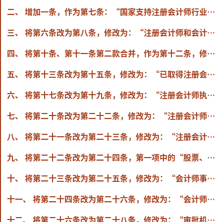
二、 增加一条，作为第七条：“国家支持注册会计师行业加强诚信建设，提高审计质量，拓展服务网络，提升规范化、专业化水平，促进注册会计师行业健康发展。”
三、 将第六条改为第八条，修改为：“注册会计师和会计师事务所执行业务，必须遵守法律、行政法规，遵循执业准则，恪守职业道德，坚持诚信、客观、独立、公正。
四、 将第十条、第十一条第二款合并，作为第十二条，修改为：“有下列情形之一的，受理申请的注册会计师协会不予注册：
五、 将第十三条改为第十五条，修改为：“已取得注册会计师证书的人员，注册后有下列情形之一的，由准予注册的注册会计师协会注销或者撤销注册，收回注册会计师证书：
六、 将第十七条改为第十九条，修改为：“注册会计师执行业务，可以根据需要查阅被审计单位以及相关单位和个人的有关会计资料和文件，查看被审计单位的业务现场和设施，要求委托人或者被审计单位提供其他必要的协助。
七、 将第二十条改为第二十二条，修改为：“注册会计师执行审计业务，遇有下列情形之一的，应当拒绝出具有关报告，或者出具非无保留意见的报告：
八、 将第二十一条改为第二十三条，修改为：“注册会计师执行审计业务，必须以国家统一的会计制度为依据，按照执业准则、规则确定的工作程序出具报告，不得出具虚假报告。
九、 将第二十二条改为第二十四条，第一项中的“股票、债券”修改为“证券”。
十、 将第二十三条改为第二十五条，修改为：“会计师事务所可以由注册会计师合伙设立。合伙设立的会计师事务所应当采用普通合伙或者特殊的普通合伙形式。
十一、 将第二十四条改为第二十六条，修改为：“会计师事务所符合下列条件的，可以是负有限责任的法人：
十二、 将第二十六条改为第二十八条，修改为：“审批机关应当自收到申请文件之日起十五日内决定批准或者不批准。