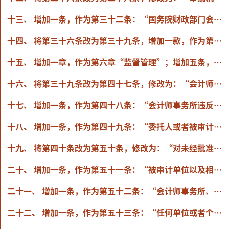
十三、 增加一条，作为第三十二条：“国务院财政部门会同国务院有关部门依照有关法律规定，对会计师事务所从事上市公司审计等金融活动审计服务实施准入管理。”
十四、 将第三十六条改为第三十九条，增加一款，作为第一款：“注册会计师协会应当加强注册会计师行业有关发展规划和人才队伍建设工作，强化行业自律监督，为提升行业服务质量，拓展业务领域和创新技术应用提供支持。”
十五、 增加一章，作为第六章“监督管理”；增加五条，分别作为第四十二条至第四十六条。内容如下：
十六、 将第三十九条改为第四十七条，修改为：“会计师事务所违反本法第二十二条、第二十三条规定的，由国务院财政部门或者省、自治区、直辖市人民政府财政部门责令限期改正，给予警告、通报批评，没收违法所得，违法所得五十万元以上的，可以并处违法所得一倍以上十倍以下的罚款，没有违法所得或者违法所得不足五十万元的，可以并处五百万元以下的罚款；情节严重的，暂停其部分或者全部经营业务一个月至十二个月或者吊销其执业许可。对直接负责的主管人员和其他直接责任人员，责令限期改正，给予警告、通报批评，没收违法所得，可以并处二百万元以下的罚款。
十七、 增加一条，作为第四十八条：“会计师事务所违反本法第三十五条规定的，由国务院财政部门或者省、自治区、直辖市人民政府财政部门责令限期改正，给予警告、通报批评，没收违法所得，违法所得十万元以上的，可以并处违法所得一倍以上十倍以下的罚款，没有违法所得或者违法所得不足十万元的，可以并处一百万元以下的罚款；情节严重的，暂停其部分或者全部经营业务一个月至十二个月或者吊销其执业许可。对直接负责的主管人员和其他直接责任人员，责令限期改正，给予警告、通报批评，没收违法所得，可以并处五十万元以下的罚款。
十八、 增加一条，作为第四十九条：“委托人或者被审计单位以及其他单位或者个人串通、唆使会计师事务所或者注册会计师违反本法第二十二条、第二十三条规定出具虚假报告的，由国务院财政部门或者省、自治区、直辖市人民政府财政部门，责令其限期改正，给予警告、通报批评，没收违法所得，可以并处五百万元以下的罚款。对直接负责的主管人员和其他直接责任人员，责令限期改正，给予警告、通报批评，没收违法所得，可以并处二百万元以下的罚款。”
十九、 将第四十条改为第五十条，修改为：“对未经批准承办本法第十六条规定的注册会计师业务的单位或者个人，由国务院财政部门或者省、自治区、直辖市人民政府财政部门责令其停止违法活动，没收违法所得，违法所得五十万元以上的，可以并处违法所得一倍以上十倍以下的罚款，没有违法所得或者违法所得不足五十万元的，可以并处五百万元以下的罚款。
二十、 增加一条，作为第五十一条：“被审计单位以及相关单位和个人向注册会计师提供虚假的会计资料或者文件的，依照有关法律、行政法规的规定处罚。”
二十一、 增加一条，作为第五十二条：“会计师事务所、注册会计师违反本法第四十三条规定的，由国务院财政部门或者省、自治区、直辖市人民政府财政部门责令限期改正，给予警告、通报批评，可以并处二十万元以下的罚款；情节严重的，处二十万元以上一百万元以下的罚款。”
二十二、 增加一条，作为第五十三条：“任何单位或者个人违反本法第四十五条规定，擅自携带、传递审计工作底稿或者审计档案出境的，由国务院财政部门或者省、自治区、直辖市人民政府财政部门责令限期改正，给予警告、通报批评，没收违法所得，对单位可以并处二百万元以下的罚款，对直接负责的主管人员和其他直接责任人员可以并处五十万元以下的罚款，属于会计师事务所且情节严重的，暂停其部分或者全部经营业务一个月至十二个月或者吊销其执业许可；对个人可以并处五十万元以下的罚款，属于注册会计师且情节严重的，暂停其执行业务一个月至十二个月或者吊销其注册会计师证书。”