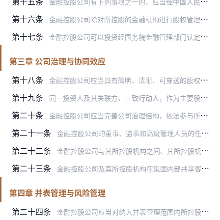
第十五条
金融控股公司有下列事项之一的，应当经中国人民银行批准：
第十六条
金融控股公司除对所控股的金融机构进行股权管理外，还可以经中国人民银行批准，对所控股的金融机构进行流动性支持。金融控股公司应当严格规范该资金使用，并不得为其主要股…
第十七条
金融控股公司可以投资经国务院金融管理部门认定与金融业务相关的机构，但投资总额账面价值原则上不得超过金融控股公司净资产的15%。国家另有规定的除外。
第三章 公司治理与协同效应
第十八条
金融控股公司应当具有简明、清晰、可穿透的股权结构，实际控制人和最终受益人可识别，法人层级合理，与自身资本规模、经营管理能力和风险管控水平相适应。本办法实施前，已…
第十九条
同一投资人及其关联方、一致行动人，作为主要股东参股金融控股公司的数量不得超过两家，作为控股股东和实际控制人控股金融控股公司的数量不得超过一家。
第二十条
金融控股公司应当完善公司治理结构，依法参与所控股机构的法人治理，促进所控股机构安全稳健运行。
第二十一条
金融控股公司的董事、监事和高级管理人员的任职条件由中国人民银行规定。金融控股公司变更董事、监事和高级管理人员，应当符合任职条件，并向中国人民银行备案。
第二十二条
金融控股公司与其所控股机构之间、其所控股机构之间在开展业务协同，共享客户信息、销售团队、信息技术系统、运营后台、营业场所等资源时，不得损害客户权益，应当依法明确…
第二十三条
金融控股公司及其所控股机构在集团内部共享客户信息时，应当确保依法合规、风险可控并经客户书面授权或同意，防止客户信息被不当使用。
第四章 并表管理与风险管理
第二十四条
金融控股公司应当对纳入并表管理范围内所控股机构的公司治理、资本和杠杆率等进行全面持续管控，有效识别、计量、监测和控制金融控股集团的总体风险状况。企业集团整体被认…