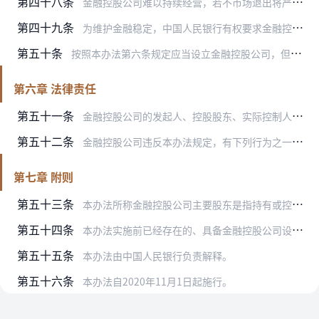
第四十八条
金融控股公司难以持续经营，若不市场退出将严重危害金融秩序、损害公众利益的，应当依法实施市场退出。
第四十九条
为维护金融稳定，中国人民银行有权要求金融控股公司制定金融控股集团整体恢复和处置计划，并报中国人民银行备案。
第五十条
按照本办法第六条规定应当设立金融控股公司，但未获得金融控股公司许可的，由中国人民银行会同国务院银行保险监督管理机构、国务院证券监督管理机构责令改正，逾期不改正的…
第六章 法律责任
第五十一条
金融控股公司的发起人、控股股东、实际控制人违反本办法规定，有下列行为之一的，由中国人民银行责令限期改正，没收违法所得，并处违法所得1倍以上5倍以下罚款。没有违法…
第五十二条
金融控股公司违反本办法规定，有下列行为之一的，由中国人民银行责令限期改正，没收违法所得，对单位处违法所得1倍以上10倍以下罚款，没有违法所得或违法所得不足100…
第七章 附则
第五十三条
本办法所称金融控股公司主要股东是指持有或控制金融控股公司股份总额5%以上股份或表决权，或持有股份总额不足5%但对金融控股公司经营管理有重大影响的股东。
第五十四条
本办法实施前已经存在的、具备金融控股公司设立情形的机构，如果未达到本办法规定的监管要求，经国务院金融管理部门同意，可以在一定期限内进行整改，并由国务院金融管理部…
第五十五条
本办法由中国人民银行负责解释。
第五十六条
本办法自2020年11月1日起施行。