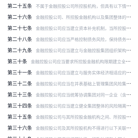
第二十五条
不属于金融控股公司所控股机构，但具有以下情形的，应当纳入并表管理范围：
第二十六条
金融控股公司、所控股金融机构以及集团整体的资本应当与资产规模和风险水平相适应，资本充足水平应当以并表管理为基础计算，持续符合中国人民银行和国务院银行保险监督管理…
第二十七条
金融控股公司应当建立资本补充机制，当所控股金融机构资本不足时，金融控股公司应当及时补充资本。
第二十八条
金融控股公司应当严格控制债务风险，保持债务规模和期限结构合理适当。
第二十九条
金融控股公司应当建立与金融控股集团组织架构、业务规模、复杂程度和声誉影响相适应的全面风险管理体系。
第三十条
金融控股公司应当要求所控股金融机构限期建立全面风险管理体系，督促所控股金融机构采取定性和定量相结合的方法，识别、计量、评估、监测、报告、控制或缓释所控股金融机构…
第三十一条
金融控股公司应当建立与服务实体经济相适应的金融控股集团风险偏好体系，明确集团在实现其战略目标过程中愿意并能够承担的风险水平，确定风险管理目标，确定集团对各类风险…
第三十二条
金融控股公司应当在并表基础上管理集团风险集中与大额风险暴露。金融控股公司应当建立大额风险暴露的管理政策和内控制度，实时监控大额风险暴露，建立大额风险暴露的预警报…
第三十三条
金融控股公司应当统筹协调集团对同一企业（含企业集团）授信工作，提升集团信用风险防控水平。
第三十四条
金融控股公司应当建立健全集团整体的风险隔离机制，包括金融控股公司与其所控股机构之间、其所控股机构之间的风险隔离制度，强化法人、人事、信息、财务和关联交易等“防火…
第三十五条
金融控股公司与其所控股金融机构之间、所控股金融机构之间以及所控股金融机构与集团内其他机构之间的集团内部交易，应当遵守法律、行政法规和中国人民银行、国务院银行保险…
第三十六条
金融控股公司及其所控股机构不得进行以下关联交易：