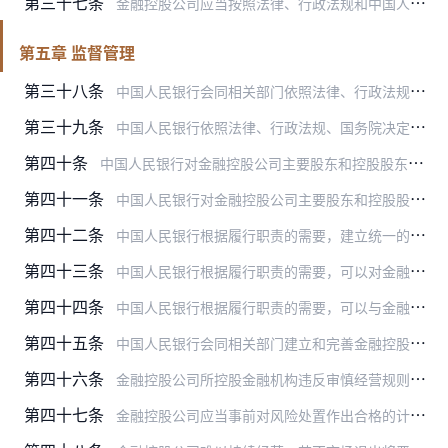
第三十七条
金融控股公司应当按照法律、行政法规和中国人民银行要求，遵循真实、准确、完整的原则，及时进行信息披露。对信息披露中的虚假记载、误导性陈述及重大遗漏等依法承担责任。
第五章 监督管理
第三十八条
中国人民银行会同相关部门依照法律、行政法规、国务院决定及本办法，制定对金融控股公司及其业务活动实施监督管理的实施细则。
第三十九条
中国人民银行依照法律、行政法规、国务院决定及本办法，对金融控股公司实施并表监管，在并表基础上，通过报告制度、现场检查、监管谈话、风险评估和预警等方式，监控、评估…
第四十条
中国人民银行对金融控股公司主要股东和控股股东进行审查，对其真实股权结构和实际控制人实施穿透监管。
第四十一条
中国人民银行对金融控股公司主要股东和控股股东的入股资金进行穿透监管，严格审查入股资金来源、性质与流向。
第四十二条
中国人民银行根据履行职责的需要，建立统一的金融控股公司监管信息平台和统计制度，有权要求金融控股公司按照规定报送资产负债表、利润表和其他财务会计、统计报表、经营管…
第四十三条
中国人民银行根据履行职责的需要，可以对金融控股公司进行现场检查，询问工作人员，查阅、复制相关文件、资料，检查电子数据系统等。
第四十四条
中国人民银行根据履行职责的需要，可以与金融控股公司董事、监事、高级管理人员进行监督管理谈话，要求金融控股公司董事、监事、高级管理人员就金融控股公司业务活动和风险…
第四十五条
中国人民银行会同相关部门建立和完善金融控股集团的风险评估体系，综合运用宏观审慎政策、金融机构评级、反洗钱、反恐怖融资监测等政策工具，评估金融控股集团的经营管理与…
第四十六条
金融控股公司所控股金融机构违反审慎经营规则，财务状况显著恶化，严重危及自身稳健运行、损害客户合法权益，金融控股公司有义务帮助其所控股金融机构恢复正常营运。金融控…
第四十七条
金融控股公司应当事前对风险处置作出合格的计划并报告中国人民银行。