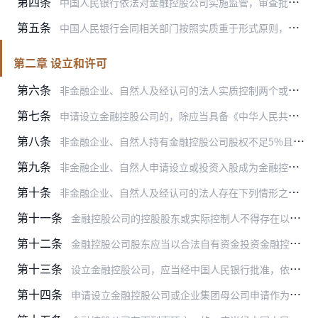
第四条
中国人民银行依法对金融控股公司实施监管，审查批准金融控股公司的设立、变更、终止以及业务范围。
第五条
中国人民银行会同相关部门按照实质重于形式原则，对金融控股集团的资本、行为及风险进行全面、持续、穿透监管，防范金融风险跨行业、跨市场传递。
第二章 设立和许可
第六条
非金融企业、自然人及经认可的法人实质控制两个或两个以上不同类型金融机构，并具有以下情形之一的，应当设立金融控股公司：
第七条
申请设立金融控股公司的，除应当具备《中华人民共和国公司法》规定的条件外，还应当具备以下条件：
第八条
非金融企业、自然人持有金融控股公司股权不足5%且对金融控股公司经营管理无重大影响的，应当符合以下条件：
第九条
非金融企业、自然人申请设立或投资入股成为金融控股公司主要股东、控股股东或实际控制人的，应当在符合本办法第八条规定的同时，还符合以下条件：
第十条
非金融企业、自然人及经认可的法人存在下列情形之一的，不得成为金融控股公司的主要股东、控股股东或实际控制人：
第十一条
金融控股公司的控股股东或实际控制人不得存在以下情形：
第十二条
金融控股公司股东应当以合法自有资金投资金融控股公司，确保投资控股金融控股公司资金来源真实、可靠。
第十三条
设立金融控股公司，应当经中国人民银行批准，依照金融机构管理。
第十四条
申请设立金融控股公司或企业集团母公司申请作为金融控股公司时，发起人或控股股东应当就以下内容出具说明或承诺函：