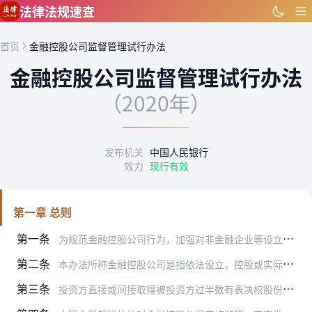
跳到主要内容
法律法规速查
首页
金融控股公司监督管理试行办法
金融控股公司监督管理试行办法
（2020年）
发布机关
中国人民银行
效力
现行有效
第一章 总则
第一条
为规范金融控股公司行为，加强对非金融企业等设立金融控股公司的监督管理，防范系统性金融风险，根据《中华人民共和国中国人民银行法》、《中华人民共和国公司法》、《中华…
第二条
本办法所称金融控股公司是指依法设立，控股或实际控制两个或两个以上不同类型金融机构，自身仅开展股权投资管理、不直接从事商业性经营活动的有限责任公司或股份有限公司。
第三条
投资方直接或间接取得被投资方过半数有表决权股份的，即对被投资方形成实质控制。计算表决权时应当综合考虑投资方直接或间接持有的可转换工具、可执行认股权证、可执行期权…