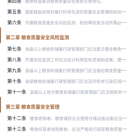
第四条
粮食经营者对粮食质量安全承担主体责任。
第五条
国家鼓励采用并推行科学先进的质量安全管理和检验方法、标准和适用技术，不断提高粮食质量安全管理水平。
第六条
开展粮食质量安全风险监测、检验等检查活动所需必要合理的费用，按照有关规定列入本级部门预算。
第二章 粮食质量安全风险监测
第七条
省级以上粮食和储备行政管理部门应当建立健全粮食收购和储存环节质量安全风险监测制度，包括收购粮食质量安全监测、库存粮食质量安全监测、应急粮食质量安全监测和其他专项…
第八条
开展风险监测工作应当充分利用现有资源和成果，建立各有侧重、上下联动、有效衔接、协同配合、结果共享的监测机制。
第九条
县级以上粮食和储备行政管理部门应当强化粮食质量安全风险监测等全过程信息化管理，统筹利用有关数据和信息资源。
第十条
省级粮食和储备行政管理部门应当及时将本行政区域内粮食质量安全风险监测结果以及对发现问题的处理情况报告本级人民政府，通报同级食品安全委员会办公室及相关部门和单位，…
第十一条
县级以上地方粮食和储备行政管理部门应当按照本级人民政府加强粮食污染监控、建立健全被污染粮食处置长效机制等要求，依职责开展有关工作。发现区域性粮食污染情况或者在收…
第三章 粮食质量安全管理
第十二条
粮食收购者、粮食储存企业使用仓储设施设备应当符合粮食储存有关标准和技术规范以及安全生产法律、法规的要求；收购、储存场所应当保持整洁，并按规定与有毒有害场所以及其…
第十三条
粮食经营者收购粮食，应当严格执行国家粮食质量标准和政策，按质论价，按照国家有关规定进行质量安全检验，并执行下列规定：