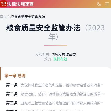
跳到主要内容
法律法规速查
首页
粮食质量安全监管办法
粮食质量安全监管办法
（2023
年）
发布机关
国家发展改革委
效力
现行有效
第一章 总则
第一条
为保护粮食生产者的积极性，维护粮食经营者和消费者的合法权益，加强粮食流通领域质量安全监督管理，保障国家粮食质量安全，根据《粮食流通管理条例》等法律法规，制定本办…
第二条
粮食收购、储存、运输和政策性粮食购销活动的质量安全监管工作，适用本办法。
第三条
县级以上粮食和储备行政管理部门在本级人民政府的统一组织领导下，负责本行政区域粮食收购、储存、运输和政策性粮食购销活动中粮食质量安全的监督管理工作。