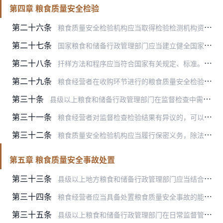
第四章 粮食质量安全检验
第二十六条
粮食质量安全检验机构应当取得检验检测机构资质认定，依法依规开展检验监测工作。
第二十七条
国家粮食和储备行政管理部门应当建立健全国家粮食质量安全检验监测体系，根据开展粮食质量检验监测等工作的需要，依托现有粮食检验监测资源，择优选用基础较好的粮食质量安…
第二十八条
扦样方法和程序应当符合国家有关规定、标准。扦样机构和扦样人员对扦样合规性、样品真实性与代表性、信息准确性与完整性负责。
第二十九条
粮食经营者在收购环节进行的粮食质量安全检验以及县级以上粮食和储备行政管理部门依法依规开展的粮食质量安全风险监测和抽查检验，可采用国家粮食和储备行政管理部门认可的…
第三十条
县级以上粮食和储备行政管理部门在监督检查中需要对粮食质量安全进行检验的，应当委托粮食质量安全检验机构进行扦样和检验，并按规定支付相应费用。扦取的样品应当自监督检…
第三十一条
粮食经营者对监督检查检验结果有异议的，可以向监督检查机构申请复检并充分说明理由。监督检查机构认为存在检验程序不规范等需要复检的，可以安排原粮食质量安全检验机构进…
第三十二条
粮食质量安全检验机构应当履行保密义务，除法律法规规定的情形外，未经委托方同意，不得擅自公开或者向他人提供检验报告。对发现存在粮食质量安全重大风险情况的，应当及时…
第五章 粮食质量安全事故处置
第三十三条
县级以上地方粮食和储备行政管理部门应当结合本地实际建立健全粮食质量安全事故应急预案。对粮食经营者因管理不善等原因，导致粮食出现较为严重的质量安全等问题或者风险的…
第三十四条
粮食经营者应当具备处置粮食质量安全事故的能力，定期检查各项风险防范措施的落实情况，及时消除事故隐患。
第三十五条
县级以上粮食和储备行政管理部门在日常监督管理中发现粮食质量安全事故，或者接到粮食质量安全事故报告，应当依职责和权限立即调查处理，按规定采取封存、检验、限定用途等…