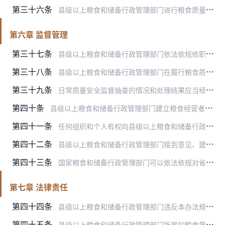
第三十六条
县级以上粮食和储备行政管理部门进行粮食质量安全事故调查，有权向有关单位和个人了解与事故有关的情况，并要求提供相关资料和样品。有关单位和个人应当予以配合，不得拒绝…
第六章 监督管理
第三十七条
县级以上粮食和储备行政管理部门依法依规依职责对粮食经营者进行质量安全监督管理，制定粮食质量安全监督抽查计划，采用普查、随机抽查、巡查、重点检查、交叉检查、提级查…
第三十八条
县级以上粮食和储备行政管理部门在履行粮食质量安全监督管理职责过程中，有权采取下列措施：
第三十九条
日常质量安全监督抽查的情况和处理结果应当经监督抽查人员和粮食经营者签字后归档。粮食经营者拒绝签字的，应当如实记录原因，经监督抽查人员2人以上签字后归档。
第四十条
县级以上粮食和储备行政管理部门建立粮食经营者信用档案，应当包含粮食经营者粮食质量安全信用情况，记录日常质量安全监督抽查结果、违规违纪违法行为查处等信息，并根据信…
第四十一条
任何组织和个人有权向县级以上粮食和储备行政管理部门提出加强粮食质量安全监督管理工作的意见和建议，举报粮食质量安全违规违纪违法行为。
第四十二条
县级以上粮食和储备行政管理部门接到意见、建议和举报，应当按照职责和程序及时研究、处理。对属于本部门职责的，应当受理，并及时进行答复、核实、处理；对不属于本部门职…
第四十三条
国家粮食和储备行政管理部门可以依法依规对省级粮食和储备行政管理部门的质量安全监管工作进行年度评估考核，对取得显著成绩的单位和个人进行通报表扬。
第七章 法律责任
第四十四条
县级以上粮食和储备行政管理部门违反本办法规定，出现下列情形的，责令改正；造成严重后果的，对负有责任的领导人员和直接责任人员依规依纪依法给予处分：
第四十五条
县级以上粮食和储备行政管理部门所属的粮食质量安全检验机构和检验人员违反本办法规定，出现下列情形的，由县级以上粮食和储备行政管理部门依职责对有关单位和人员进行处分…