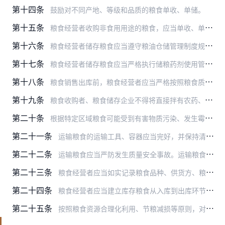
第十四条
鼓励对不同产地、等级和品质的粮食单收、单储。
第十五条
粮食经营者收购非食用用途的粮食，应当单收、单储、单销，采取在收购码单、包装、库存货位卡上明确标识等措施，强化全流程闭环管理。
第十六条
粮食经营者储存粮食应当遵守粮油仓储管理制度规定和相关标准，规范仓储管理业务，合理应用粮油储藏技术。储存过程中发现粮食质量不符合要求的，应当及时按规定进行处置。
第十七条
粮食经营者储存粮食应当严格执行储粮药剂使用管理制度和相关标准，不得使用国家禁止使用的化学药剂或者超量使用化学药剂。
第十八条
粮食销售出库前，粮食经营者应当严格按照粮食质量安全标准及有关规定进行质量安全检验，出具检验检测数据、结果、报告（以下统称检验报告），作为出库质量安全依据。未经质…
第十九条
粮食收购者、粮食储存企业不得将直接拌有农药、混有农药残渣、含有国家禁止使用的储粮药剂或者超量使用化学药剂的粮食作为食用用途销售出库。定向销售用作非食用用途的粮食…
第二十条
根据特定区域粮食可能受到有害物质污染、发生霉变等情况，或者根据有关政策规定，省级粮食和储备行政管理部门应当统一或者分地区设定粮食收购和出库质量安全必检项目，并抄…
第二十一条
运输粮食的运输工具、容器应当完好，并保持清洁、干燥、安全卫生。非专用车（船）应当有必要的铺垫物和防潮湿等设备，铺垫物、防潮湿设备等必备物品应当符合国家有关标准和…
第二十二条
运输粮食应当严防发生质量安全事故。运输粮食发生污染、结露、虫害、霉变等情况的，有关方面应当积极采取有效措施进行处置。
第二十三条
粮食经营者应当如实记录粮食品种、供货方、粮食产地、收获年度、入库时间、货位及数量、质量等级、品质情况、药剂使用情况、销售去向和出库时间，以及其他有关质量安全信息…
第二十四条
粮食经营者应当建立库存粮食从入库到出库环节的质量安全追溯制度，实现粮食质量安全可追溯。
第二十五条
按照粮食资源合理化利用、节粮减损等原则，对重金属、真菌毒素、农药残留等污染物质以及其他危害人体健康的物质含量超过食品安全标准限量的粮食，能够进行无害化处理的，鼓…