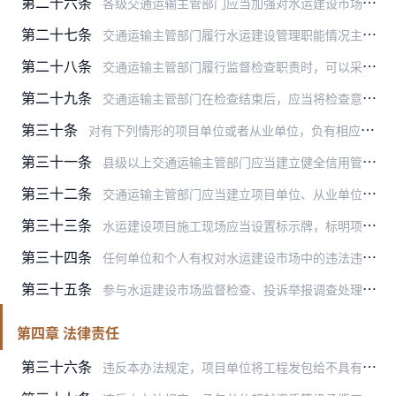
第二十六条
各级交通运输主管部门应当加强对水运建设市场的监督检查，对发现的违法、违规行为依法及时处理，及时向社会公开水运建设市场管理相关信息。监督检查可以根据市场情况采取综…
第二十七条
交通运输主管部门履行水运建设管理职能情况主要包括：
第二十八条
交通运输主管部门履行监督检查职责时，可以采取下列措施：
第二十九条
交通运输主管部门在检查结束后，应当将检查意见反馈给被检查单位。
第三十条
对有下列情形的项目单位或者从业单位，负有相应监督管理职责的交通运输主管部门可以对其负责人进行约谈警示：
第三十一条
县级以上交通运输主管部门应当建立健全信用管理体系，对水运建设市场主体的信用情况进行记录和评价。省级交通运输主管部门应当建立和完善信用评价、信用激励约束和信用监督…
第三十二条
交通运输主管部门应当建立项目单位、从业单位重点监督管理制度。按照信用评价的相关规定，将存在严重失信行为，1年内3次及以上被通报或者信用等级差的项目单位、从业单位…
第三十三条
水运建设项目施工现场应当设置标示牌，标明项目的建设内容、建设工期以及项目单位、勘察、设计、施工、工程监理单位名称和主要负责人姓名、监督电话等，接受社会监督。
第三十四条
任何单位和个人有权对水运建设市场中的违法违规行为向交通运输主管部门进行投诉、举报。投诉、举报应当提供必要的证明材料。
第三十五条
参与水运建设市场监督检查、投诉举报调查处理的人员与相关当事单位和人员有利害关系的，应当主动回避。
第四章 法律责任
第三十六条
违反本办法规定，项目单位将工程发包给不具有相应资质等级的勘察、设计、施工、工程监理单位的，依照《建设工程质量管理条例》第五十四条规定，责令改正，按照以下标准处以…