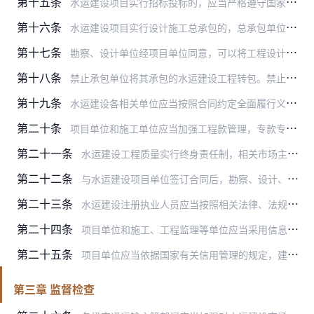
第十五条
水运建设项目实行招标投标的，应当严格遵守国家有关招标投标法律、法规、规章的规定，依法开展招标投标工作。水运建设市场主体不得弄虚作假，不得串通投标，不得以行贿等不…
第十六条
水运建设项目实行设计施工总承包的，总承包单位应当加强设计与施工的协调，建立工程管理与协调制度，根据工程实际及时完善、优化设计，改进施工方案，合理调配设计和施工力…
第十七条
勘察、设计单位经项目单位同意，可以将工程设计中跨专业或者有特殊要求的勘察、设计工作分包给有相应资质条件的单位承担。勘察、设计单位对分包单位的分包工作承担连带责任…
第十八条
禁止承包单位将其承包的水运建设工程转包。禁止分包单位将其承包的水运建设工程再分包。
第十九条
水运建设各相关单位应当按照合同约定全面履行义务：
第二十条
项目单位和施工单位应当加强工程款管理，专款专用。项目单位对施工单位工程款使用情况进行监督检查时，施工单位应当积极配合，不得阻挠和拒绝。
第二十一条
水运建设工程质量实行终身责任制，相关市场主体对工程质量在设计使用年限内承担相应责任。
第二十二条
与水运建设项目单位签订合同后，勘察、设计、施工单位的项目负责人和技术负责人、工程监理单位的总监理工程师等主要人员以及主要设备，未经项目单位同意不得变更。
第二十三条
水运建设注册执业人员应当按照相关法律、法规规定执业。不得有下列行为：
第二十四条
项目单位和施工、工程监理等单位应当采用信息化手段加强工程建设管理，对关键部位和隐蔽工程的施工过程进行监控记录，并将文字、图表、声像等各种形式的记录文件建档保存。
第二十五条
项目单位应当依据国家有关信用管理的规定，建立从业单位信用信息台账，对参建的勘察、设计、施工、工程监理等单位的投标、履约行为进行评价。
第三章 监督检查