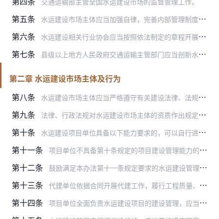
第四条
交通运输部主管全国水运建设市场的监督管理工作。
第五条
水运建设市场主体应当加强自律，完善内部管理制度，诚信经营，遵守职业道德，自觉维护市场秩序，履行社会责任，接受社会监督。
第六条
水运建设相关行业协会应当按照依法制定的章程开展活动，完善行业自律管理制度体系，加强行业自律和服务。
第七条
县级以上地方人民政府交通运输主管部门应当创新水运建设市场监管方式和监管手段，加强信息化应用和信用信息资源共享，实现与相关部门的协同监管。
第二章 水运建设市场主体及行为
第八条
水运建设市场主体应当严格遵守有关建设法律、法规、规章及相关规定，执行国家和行业建设标准，诚实守信。
第九条
法律、行政法规对水运建设市场主体的资质作出规定的，水运建设市场主体应当依法具备规定的资质要求。
第十条
水运建设项目单位具备以下能力要求的，可以自行进行项目建设管理：
第十一条
项目单位不具备第十条规定的项目建设管理能力的，应当委托符合以下要求的代建单位进行项目建设管理：
第十二条
鼓励满足本办法第十一条规定要求的水运建设管理单位及水运工程勘察、设计、施工、工程监理企业开展代建工作。
第十三条
代建单位依据合同开展代建工作，履行工程质量、安全、进度、工程计量、资金支付、环境保护等相关管理责任，承担项目档案及有关技术资料的收集、整理、归档等工作，负责质量…
第十四条
项目单位全面负责水运建设项目的建设管理，应当严格执行基本建设程序，不得违反或者擅自简化基本建设程序。