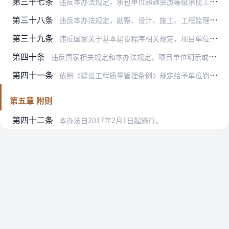
第三十七条
违反本办法规定，承包单位超越资质等级承揽工程的，依照《建设工程质量管理条例》第六十条规定，责令停止违法行为，按照以下标准处以罚款；有违法所得的，予以没收：
第三十八条
违反本办法规定，勘察、设计、施工、工程监理单位允许其他单位或者个人以本单位名义承揽工程的，依照《建设工程质量管理条例》第六十一条规定，责令改正，没收违法所得，按…
第三十九条
违反国家关于基本建设程序相关规定，项目单位未取得施工许可证或者开工报告未经批准，擅自施工的，依据《建设工程质量管理条例》第五十七条规定，责令停止施工，限期改正，…
第四十条
违反国家相关规定和本办法规定，项目单位明示或者暗示设计、施工单位违反工程建设强制性标准、降低工程质量的，勘察、设计单位未执行工程建设强制性标准的，施工单位不按照…
第四十一条
依照《建设工程质量管理条例》规定给予单位罚款处罚的，对单位直接负责的主管人员和其他直接责任人员处单位罚款数额5%以上10%以下的罚款。
第五章 附则
第四十二条
本办法自2017年2月1日起施行。