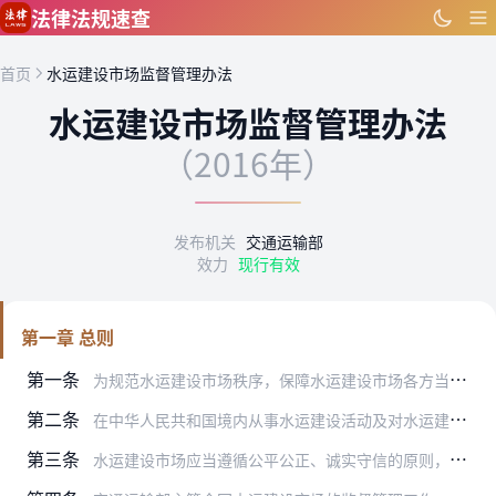
跳到主要内容
法律法规速查
首页
水运建设市场监督管理办法
水运建设市场监督管理办法
（2016年）
发布机关
交通运输部
效力
现行有效
第一章 总则
第一条
为规范水运建设市场秩序，保障水运建设市场各方当事人合法权益，根据《中华人民共和国港口法》《中华人民共和国航道法》《中华人民共和国招标投标法》《建设工程质量管理条…
第二条
在中华人民共和国境内从事水运建设活动及对水运建设市场实施监督管理，适用本办法。
第三条
水运建设市场应当遵循公平公正、诚实守信的原则，建立和维护统一开放、竞争有序的市场秩序。禁止任何形式的地方保护和行业保护。