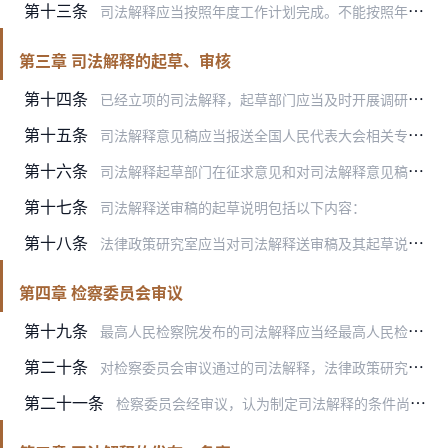
第十三条
司法解释应当按照年度工作计划完成。不能按照年度工作计划完成的，司法解释起草部门应当及时作出书面说明，由法律政策研究室提出是否继续立项的意见，报检察长决定。
第三章 司法解释的起草、审核
第十四条
已经立项的司法解释，起草部门应当及时开展调研起草工作，形成司法解释意见稿。
第十五条
司法解释意见稿应当报送全国人民代表大会相关专门委员会或者全国人民代表大会常务委员会相关工作机构征求意见。
第十六条
司法解释起草部门在征求意见和对司法解释意见稿进行修改完善后，认为可以提交检察委员会审议的，应当形成司法解释送审稿，撰写起草说明，附典型案例等相关材料，经分管副检…
第十七条
司法解释送审稿的起草说明包括以下内容：
第十八条
法律政策研究室应当对司法解释送审稿及其起草说明进行审核。认为需要进一步修改、补充、论证的，提出书面意见，退回起草部门。
第四章 检察委员会审议
第十九条
最高人民检察院发布的司法解释应当经最高人民检察院检察委员会审议通过。
第二十条
对检察委员会审议通过的司法解释，法律政策研究室根据审议意见对司法解释审议稿进行修改后，报检察长签发。
第二十一条
检察委员会经审议，认为制定司法解释的条件尚不成熟的，可以决定进一步研究论证或者撤销立项。