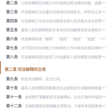
第二条
人民检察院在检察工作中具体应用法律的问题，由最高人民检察院作出司法解释。
第三条
司法解释应当主要针对具体的法律条文，并符合立法的目的、原则和原意。
第四条
司法解释工作应当依法接受全国人民代表大会及其常务委员会的监督。
第五条
最高人民检察院制定并发布的司法解释具有法律效力。人民检察院在起诉书、抗诉书、检察建议书等法律文书中，需要引用法律和司法解释的，应当先援引法律，后援引司法解释。
第六条
司法解释采用“解释”“规则”“规定”“批复”“决定”等形式，统一编排最高人民检察院司法解释文号。
第七条
对于同时涉及检察工作和审判工作中具体应用法律的问题，最高人民检察院应当商请最高人民法院联合制定司法解释。对于最高人民法院商请最高人民检察院联合制定司法解释的，最…
第八条
司法解释的研究起草工作由最高人民检察院法律政策研究室和各检察厅分别负责。法律政策研究室主要负责涉及多部门业务的综合性司法解释的研究起草工作，各检察厅主要负责本部…
第二章 司法解释的立项
第九条
制定司法解释，应当立项。
第十条
最高人民检察院检察委员会决定制定司法解释或者最高人民检察院检察长批示制定司法解释的，由最高人民检察院法律政策研究室直接立项。
第十一条
各检察厅需要制定司法解释的，应当于每年年底前提出下一年度的立项建议。
第十二条
法律政策研究室根据立项情况，于每年年初起草本年度司法解释工作计划，报检察长决定提交检察委员会审议。