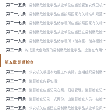
第二十五条
易制爆危险化学品从业单位应当设置治安保卫机构，建立健全治安保卫制度，配备专职治安保卫人员负责易制爆危险化学品治安保卫工作，并将治安保卫机构的设置和人员的配备情况…
第二十六条
易制爆危险化学品应当按照国家有关标准和规范要求，储存在封闭式、半封闭式或者露天式危险化学品专用储存场所内，并根据危险品性能分区、分类、分库储存。
第二十七条
易制爆危险化学品储存场所应当按照国家有关标准和规范要求，设置相应的人力防范、实体防范、技术防范等治安防范设施，防止易制爆危险化学品丢失、被盗、被抢。
第二十八条
易制爆危险化学品从业单位应当建立易制爆危险化学品出入库检查、登记制度，定期核对易制爆危险化学品存放情况。
第二十九条
易制爆危险化学品储存场所（储存室、储存柜除外）治安防范状况应当纳入单位安全评价的内容，经安全评价合格后方可使用。
第三十条
构成重大危险源的易制爆危险化学品，应当在专用仓库内单独存放，并实行双人收发、双人保管制度。
第五章 监督检查
第三十一条
公安机关根据本地区工作实际，定期组织易制爆危险化学品从业单位监督检查；在重大节日、重大活动前或者期间组织监督抽查。
第三十二条
监督检查内容包括：
第三十三条
监督检查应当记录在案，归档管理。监督检查记录包括：
第三十四条
监督检查记录一式两份，由监督检查人员、被检查单位管理人员签字确认；被检查单位管理人员对检查记录有异议或者拒绝签名的，检查人员应当在检查记录中注明。
第三十五条
公安机关应当建立易制爆危险化学品从业单位风险评估、分级预警机制和与有关部门信息共享通报机制。