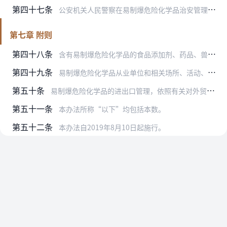
第四十七条
公安机关人民警察在易制爆危险化学品治安管理中滥用职权、玩忽职守或者徇私舞弊，构成犯罪的，依法追究刑事责任；尚不构成犯罪的，依法给予行政处分。
第七章 附则
第四十八条
含有易制爆危险化学品的食品添加剂、药品、兽药、消毒剂等生活用品，其生产单位按照易制爆危险化学品使用单位管理，其成品的生产、销售、购买（含个人购买）、储存、使用、…
第四十九条
易制爆危险化学品从业单位和相关场所、活动、设施等确定为防范恐怖袭击重点目标的，应当执行《中华人民共和国反恐怖主义法》的有关规定。
第五十条
易制爆危险化学品的进出口管理，依照有关对外贸易的法律、行政法规、规章的规定执行；进口的易制爆危险化学品的储存、使用、经营、运输、处置的安全管理，依照本办法的规定…
第五十一条
本办法所称“以下”均包括本数。
第五十二条
本办法自2019年8月10日起施行。