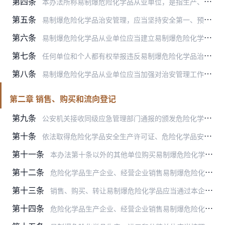
第四条
本办法所称易制爆危险化学品从业单位，是指生产、经营、储存、使用、运输及处置易制爆危险化学品的单位。
第五条
易制爆危险化学品治安管理，应当坚持安全第一、预防为主、依法治理、系统治理的原则，强化和落实从业单位的主体责任。
第六条
易制爆危险化学品从业单位应当建立易制爆危险化学品信息系统，并实现与公安机关的信息系统互联互通。
第七条
任何单位和个人都有权举报违反易制爆危险化学品治安管理规定的行为；接到举报的公安机关应当依法及时查处，并为举报人员保密，对举报有功人员给予奖励。
第八条
易制爆危险化学品从业单位应当加强对治安管理工作的检查、考核和奖惩，及时发现、整改治安隐患，并保存检查、整改记录。
第二章 销售、购买和流向登记
第九条
公安机关接收同级应急管理部门通报的颁发危险化学品安全生产许可证、危险化学品安全使用许可证、危险化学品经营许可证、烟花爆竹安全生产许可证情况后，对属于易制爆危险化…
第十条
依法取得危险化学品安全生产许可证、危险化学品安全使用许可证、危险化学品经营许可证的企业，凭相应的许可证件购买易制爆危险化学品。民用爆炸物品生产企业凭民用爆炸物品…
第十一条
本办法第十条以外的其他单位购买易制爆危险化学品的，应当向销售单位出具以下材料：
第十二条
危险化学品生产企业、经营企业销售易制爆危险化学品，应当查验本办法第十条或者第十一条规定的相关许可证件或者证明文件，不得向不具有相关许可证件或者证明文件的单位及任…
第十三条
销售、购买、转让易制爆危险化学品应当通过本企业银行账户或者电子账户进行交易，不得使用现金或者实物进行交易。
第十四条
危险化学品生产企业、经营企业销售易制爆危险化学品，应当如实记录购买单位的名称、地址、经办人姓名、身份证号码以及所购买的易制爆危险化学品的品种、数量、用途。销售记…