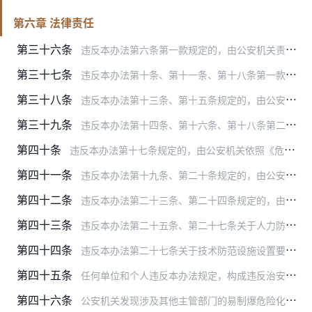
第六章 法律责任
第三十六条
违反本办法第六条第一款规定的，由公安机关责令限期改正，可以处一万元以下罚款；逾期不改正的，处违法所得三倍以下且不超过三万元罚款，没有违法所得的，处一万元以下罚款…
第三十七条
违反本办法第十条、第十一条、第十八条第一款规定的，由公安机关依照《危险化学品安全管理条例》第八十四条第二款、第三款的规定处罚。
第三十八条
违反本办法第十三条、第十五条规定的，由公安机关依照《中华人民共和国反恐怖主义法》第八十七条的规定处罚。
第三十九条
违反本办法第十四条、第十六条、第十八条第二款、第二十八条第二款规定的，由公安机关依照《危险化学品安全管理条例》第八十一条的规定处罚。
第四十条
违反本办法第十七条规定的，由公安机关依照《危险化学品安全管理条例》第八十二条第二款的规定处罚。
第四十一条
违反本办法第十九条、第二十条规定的，由公安机关依照《危险化学品安全管理条例》第八十九条第三项、第四项的规定处罚。
第四十二条
违反本办法第二十三条、第二十四条规定的，由公安机关责令改正，给予警告，对非经营活动处一千元以下罚款，对经营活动处违法所得三倍以下且不超过三万元罚款，没有违法所得…
第四十三条
违反本办法第二十五条、第二十七条关于人力防范、实体防范规定，存在治安隐患的，由公安机关依照《企业事业单位内部治安保卫条例》第十九条的规定处罚。
第四十四条
违反本办法第二十七条关于技术防范设施设置要求规定的，由公安机关依照《危险化学品安全管理条例》第七十八条第二款的规定处罚。
第四十五条
任何单位和个人违反本办法规定，构成违反治安管理行为的，依照《中华人民共和国治安管理处罚法》的规定予以处罚；构成犯罪的，依法追究刑事责任。
第四十六条
公安机关发现涉及其他主管部门的易制爆危险化学品违法违规行为，应当书面通报其他主管部门依法查处。