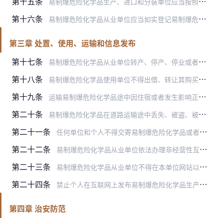
第十五条
易制爆危险化学品生产、进口和分装单位应当按照国家有关标准和规范要求，对易制爆危险化学品作出电子追踪标识，识读电子追踪标识可显示相应易制爆危险化学品品种、数量以及…
第十六条
易制爆危险化学品从业单位应当如实登记易制爆危险化学品销售、购买、出入库、领取、使用、归还、处置等信息，并录入易制爆危险化学品信息系统。
第三章 处置、使用、运输和信息发布
第十七条
易制爆危险化学品从业单位转产、停产、停业或者解散的，应当将生产装置、储存设施以及库存易制爆危险化学品的处置方案报主管部门和所在地县级公安机关备案。
第十八条
易制爆危险化学品使用单位不得出借、转让其购买的易制爆危险化学品；因转产、停产、搬迁、关闭等确需转让的，应当向具有本办法第十条或者第十一条规定的相关许可证件或者证…
第十九条
运输易制爆危险化学品途中因住宿或者发生影响正常运输的情况，需要较长时间停车的，驾驶人员、押运人员应当采取相应的安全防范措施，并向公安机关报告。
第二十条
易制爆危险化学品在道路运输途中丢失、被盗、被抢或者出现流散、泄漏等情况的，驾驶人员、押运人员应当立即采取相应的警示措施和安全措施，并向公安机关报告。公安机关接到…
第二十一条
任何单位和个人不得交寄易制爆危险化学品或者在邮件、快递内夹带易制爆危险化学品，不得将易制爆危险化学品匿报或者谎报为普通物品交寄，不得将易制爆危险化学品交给不具有…
第二十二条
易制爆危险化学品从业单位依法办理非经营性互联网信息服务备案手续后，可以在本单位网站发布易制爆危险化学品信息。
第二十三条
易制爆危险化学品从业单位不得在本单位网站以外的互联网应用服务中发布易制爆危险化学品信息及建立相关链接。
第二十四条
禁止个人在互联网上发布易制爆危险化学品生产、买卖、储存、使用信息。
第四章 治安防范