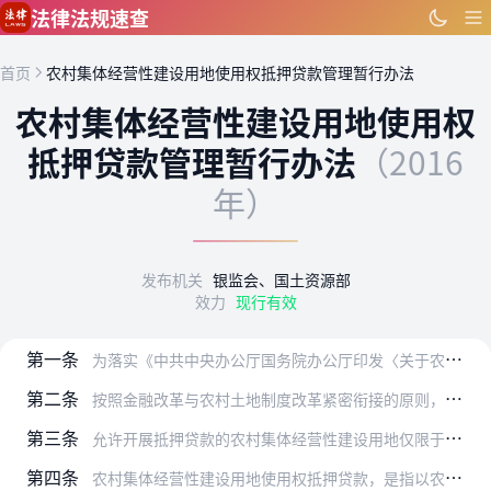
跳到主要内容
法律法规速查
首页
农村集体经营性建设用地使用权抵押贷款管理暂行办法
农村集体经营性建设用地使用权
抵押贷款管理暂行办法
（2016
年）
发布机关
银监会、国土资源部
效力
现行有效
第一条
为落实《中共中央办公厅国务院办公厅印发〈关于农村土地征收、集体经营性建设用地入市、宅基地制度改革试点工作的意见〉的通知》（中办发〔2014〕71号），规范推进农…
第二条
按照金融改革与农村土地制度改革紧密衔接的原则，在坚持土地公有制性质不变、耕地红线不突破、农民利益不受损的前提下，开展农村集体经营性建设用地使用权抵押贷款工作，落…
第三条
允许开展抵押贷款的农村集体经营性建设用地仅限于国家确定的入市改革试点地区。
第四条
农村集体经营性建设用地使用权抵押贷款，是指以农村集体经营性建设用地使用权作为抵押财产，由银行业金融机构向符合条件的借款人发放的在约定期限内还本付息的贷款。农村集…