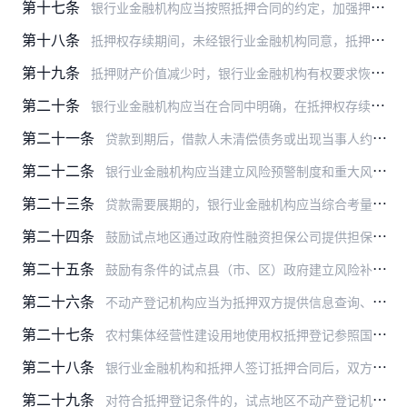
第十七条
银行业金融机构应当按照抵押合同的约定，加强押品的动态管理和价值重估，保证抵押权利的真实、合法、足值、有效。
第十八条
抵押权存续期间，未经银行业金融机构同意，抵押人不得擅自转让或处分已抵押的农村集体经营性建设用地使用权及其上的建筑物、其他附着物，但受让人代为清偿债务消灭抵押权的…
第十九条
抵押财产价值减少时，银行业金融机构有权要求恢复抵押财产的价值，或者要求借款人提供与减少的价值相应的担保。借款人不恢复财产的价值也不提供其他担保的，银行业金融机构…
第二十条
银行业金融机构应当在合同中明确，在抵押权存续期间，如国家依法征收该宗土地，抵押人应当以所得补偿费用优先偿还借款人债务，或另行提供其他足值有效担保。
第二十一条
贷款到期后，借款人未清偿债务或出现当事人约定的实现抵押权的情形，银行业金融机构可以通过折价、拍卖、变卖抵押财产等合法途径处置已抵押的农村集体经营性建设用地使用权…
第二十二条
银行业金融机构应当建立风险预警制度和重大风险报告制度。发生以下情形时，银行业金融机构应当按规定及时预警、采取相应的风险控制和化解措施，并向试点地区银行业监督管理…
第二十三条
贷款需要展期的，银行业金融机构应当综合考量贷款用途、贷款期限与额度、借款人经营状况与还款能力以及抵押财产状况，决定是否展期。
第二十四条
鼓励试点地区通过政府性融资担保公司提供担保的方式，为农村集体经营性建设用地使用权抵押贷款提供增信服务。
第二十五条
鼓励有条件的试点县（市、区）政府建立风险补偿机制。
第二十六条
不动产登记机构应当为抵押双方提供信息查询、抵押登记等相关服务，协调做好农村集体经营性建设用地使用权抵押贷款工作。
第二十七条
农村集体经营性建设用地使用权抵押登记参照国有建设用地使用权抵押登记的有关规定，由所在地的不动产登记机构办理。
第二十八条
银行业金融机构和抵押人签订抵押合同后，双方共同持以下资料向不动产登记机构申请办理抵押登记，抵押权自登记时设立。
第二十九条
对符合抵押登记条件的，试点地区不动产登记机构应当及时将抵押合同约定的有关事项在登记簿加以记载，并向银行业金融机构颁发抵押权登记证明。