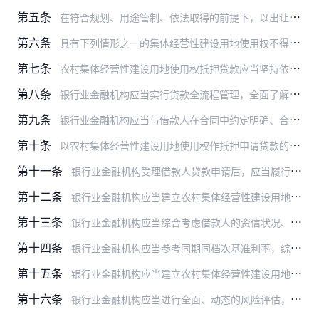
第五条
在符合规划、用途管制、依法取得的前提下，以出让、租赁、作价出资（入股）方式入市的和具备入市条件的农村集体经营性建设用地使用权可以办理抵押贷款。农村集体经营性建设…
第六条
具有下列情形之一的集体经营性建设用地使用权不得抵押：
第七条
农村集体经营性建设用地使用权抵押贷款应当坚持依法合规、惠农利民、平等自愿、公平诚信、风险可控、商业可持续原则。
第八条
银行业金融机构应当实行贷款全流程管理，全面了解客户信息，综合考虑借款人和抵押财产的实际情况，合理确定贷款期限和额度等。
第九条
银行业金融机构应当与借款人在合同中约定明确、合法的贷款用途，并按约定检查监督贷款的使用情况，防止挪用贷款。
第十条
以农村集体经营性建设用地使用权作抵押申请贷款的，应当同时满足以下条件：
第十一条
银行业金融机构受理借款人贷款申请后，应当履行尽职调查职责，并对贷款申请内容和相关情况的真实性、准确性、完整性进行调查核实，形成调查评价意见。重点包括以下内容：
第十二条
银行业金融机构应当建立农村集体经营性建设用地使用权价值评估制度。可采用外部评估或内部评估的方式对用于抵押的农村集体经营性建设用地使用权进行价值评估。
第十三条
银行业金融机构应当综合考虑借款人的资信状况、偿债能力、贷款期限以及抵押土地的使用年限、地理位置、规划和用途等因素，确定农村集体经营性建设用地使用权抵押率。
第十四条
银行业金融机构应当参考同期同档次基准利率，综合考虑借款人的实际情况，合理自主确定农村集体经营性建设用地使用权抵押贷款的利率。
第十五条
银行业金融机构应当建立农村集体经营性建设用地使用权抵押贷款业务风险评价机制，全面审查农村集体经营性建设用地使用权抵押贷款的风险因素，合理作出信贷决策。
第十六条
银行业金融机构应当进行全面、动态的风险评估，有效跟踪检查和监控分析信贷资金使用、借款人信用及担保变化等情况。