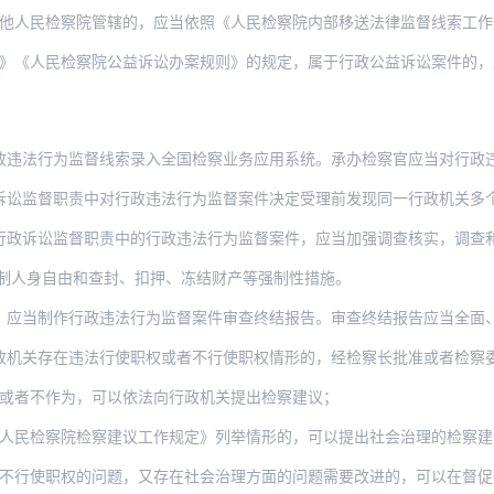
检察院管辖的，应当依照《人民检察院内部移送法律监督线索工作规定》制作《线索移送表
民检察院公益诉讼办案规则》的规定，属于行政公益诉讼案件的，应当依照《人民检察院内
为监督线索录入全国检察业务应用系统。承办检察官应当对行政违法行为监督线索进行审查
职责中对行政违法行为监督案件决定受理前发现同一行政机关多个同一性质的行政行为可能
监督职责中的行政违法行为监督案件，应当加强调查核实，调查和收集行政机关违法行使职
制人身自由和查封、扣押、冻结财产等强制性措施。
作行政违法行为监督案件审查终结报告。审查终结报告应当全面、客观、公正地叙述案件事
在违法行使职权或者不行使职权情形的，经检察长批准或者检察委员会研究决定，可以依照
或者不作为，可以依法向行政机关提出检察建议；
人民检察院检察建议工作规定》列举情形的，可以提出社会治理的检察建
行使职权的问题，又存在社会治理方面的问题需要改进的，可以在督促行政机关纠