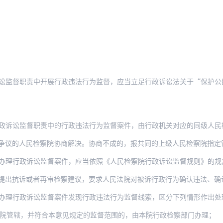
职责中开展行政违法行为监督，应当立足行政诉讼法关于“保护公民、法人和其他组织合法
监督职责中的行政违法行为监督案件，由行政机关对应的同级人民检察院管辖。行政机关为
争议的人民检察院协商解决。协商不成的，报共同的上级人民检察院指定
政诉讼监督案件，应当依照《人民检察院行政诉讼监督规则》的规定对被诉行政行为及关联
办理行政诉讼监督案件发现行政违法行为监督线索，区分下列情形作出处
院管辖，并符合本意见规定的监督范围的，由本院行政检察部门办理；