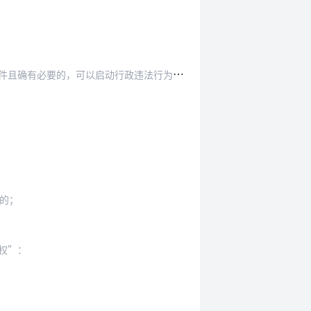
以启动行政违法行为监督程序，依法督促其纠正：
的；
权”：