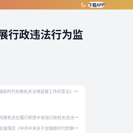
下载APP
展行政违法行为监
为
深入贯彻党的二十大精神，全面落实《中共中央关于全面推进依法治国若干重大问题的决定》《中共中央关于加强新时代检察机关法律监督工作的意见》和《中华人民共和国行政诉…
现行政机关违法行使职权或者不行使职权的行为…
加强新时代检察机关法律监督工作的意见》，深…