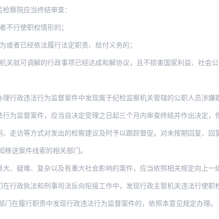
民检察院应当终结审查：
者不行使职权情形的；
为或者已经依法履行法定职责、给付义务的；
机关就可调解的行政事项已经达成和解协议，且不损害国家利益、社会公
违法行为监督案件中发现属于纪检监察机关管辖的公职人员涉嫌职务违法犯罪线索的，依照
督案件，应当自决定受理之日起三个月内审查终结并作出决定，但调卷、鉴定、审计等期间
等方式对发出的检察建议及时予以跟踪督促。对未按期回复、回复情况与实际不符、未整改
知移送案件线索的相关部门。
难、复杂以及有重大社会影响的案件，应当依照相关规定向上一级人民检察院报告。人民检
门在行政执法和刑事司法反向衔接工作中，发现行政主管机关违法行使职
部门在履行职责中发现行政违法行为监督案件的，依照本意见规定办理。