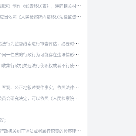
》，连同相关材料，经行政检察部门负责人审批后…
部移送法律监督线索工作规定》向本院案件管理部…
评估，必要时可以进行初步调查，在一个月内提…
存在违法情形的，应当作为一个案件受理。在提…
权或者不行使职权的证据，必要时可以举行听证…
实，依照法律提出明确的处理意见。人民检察院…
《人民检察院检察建议工作规定》制发检察建议…
议；
正违法或者履行职责的检察建议中一并提出。