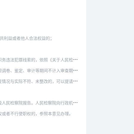
共利益或者他人合法权益的；
《关于人民检察院向纪检监察机关移送问题线索…
不计入审查期限。有特殊情况需要延长审查期限…
的，可以提请上一级人民检察院跟进监督，或者…
察院向行政机关发出的检察建议书，应当于五日…
权或者不行使职权的，参照本意见办理。