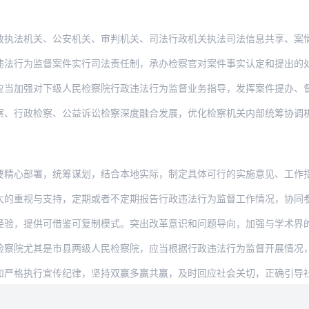
政执法机关、公安机关、审判机关、司法行政机关执法司法信息共享、案
监督案件实行司法责任制，承办检察官对案件事实认定和提出的处理意见负责。向其他机关
对下级人民检察院行政违法行为监督业务指导，发挥案件提办、督办、交办机制作用，需要
检察、公益诉讼检察深度融合发展，优化检察机关内部统筹协调机制，完善“四大检察”协
署，统筹谋划，结合本地实际，制定具体可行的实施意见、工作指引、操作规程。上级人民
与支持，定期或者不定期报告行政违法行为监督工作情况，协同参与党委及其政法委开展的
供可借鉴可复制模式。突出改革意识和问题导向，加强与学术界的沟通、交流，深入研究行
检察院尤其是市县两级人民检察院，应当根据行政违法行为监督开展情况
行宣传纪律，坚持双赢多赢共赢，及时回应社会关切，正确引导社会预期，为在履行行政诉