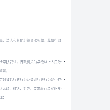
权益、监督行政机关依法行使职权”的目的和任…
县级以上人民政府，由上一级人民检察院管辖更…
管辖。
行政行为是否存在违法情形进行调查核实，在审…
人
民检察院对行政裁判结果监督案件决定提出抗诉或者再审检察建议，要求人民法院对被诉行政行为确认违法、确认无效、撤销、变更、要求履行法定职责或给付义务的，不再针对被…
理：