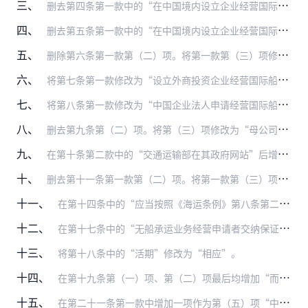
三、
删去第四条第一款中的“在中国境内设立企业经营国际船舶运输业务，或者”。
四、
删去第五条第一款中的“在中国境内设立企业经营国际船舶运输业务，或者”和第（二）项。将第一款第（三）项修改为“（二）申请人的企业商业登记文件、公司章程的复印件”。…
五、
删除第六条第一款第（二）项。将第一款第（三）项修改为“（二）母公司的商业登记文件、公司章程的复印件”。将第一款第（四）项中的“副本”修改为“复印件”。将第二款中…
六、
将第七条第一款修改为“设立外商投资企业经营国际船舶代理业务，应当有固定的营业场所和必要的营业设施，其高级业务管理人员中至少应当有2人具有3年以上从事国际海上运输…
七、
将第八条第一款修改为“中国企业法人申请经营国际船舶管理业务，应当向拟经营业务所在地的省、自治区、直辖市人民政府交通运输主管部门提出申请，申请材料应当包括：
八、
删去第九条第（二）项。将第（三）项修改为“母公司的商业登记文件、公司章程的复印件”。将第（四）项中的“副本”修改为“复印件”。
九、
在第十条第二款中的“交通运输部在其政府网站”后增加“或者授权发布的网站”。增加一款作为第三款“取得《国际班轮运输经营资格登记证》的企业在经营国际班轮运输业务期间…
十、
删去第十一条第一款第（二）项。将第一款第（三）项修改为“（二）企业商业登记文件复印件；”将第一款第（五）项修改为“（四）保证金已交存的银行凭证复印件、保证金保函…
十一、
在第十四条中的“应当按照《海运条例》第八条第二款的规定交纳保证金”后增加“或者取得保证金保函、保证金责任保险”。将第（二）项修改为“母公司及分支机构的企业商业登…
十二、
在第十七条中的“无船承运业务经营申请者交纳保证金”后增加“取得保证金保函或者保证金责任保险”。在“交通运输部在其政府网站”后增加“或者授权发布的网站”。
十三、
将第十八条中的“活期”修改为“相应”。
十四、
在第十九条第（一）项、第（二）项最后均增加“而无船承运业务经营者拒不执行的”。
十五、
在第二十一条第一款中增加一项作为第（五）项“中国籍船舶终止国际船舶运输业务”。