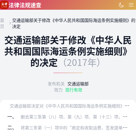
跳到主要内容
法律法规速查
首
交通运输部关于修改《中华人民共和国国际海运条例实施细则》的
页
决定
交通运输部关于修改《中华人民
共和国国际海运条例实施细则》
的决定
（2017年）
发布机关
交通运输部
效力
现行有效
交
通运输部决定对《中华人民共和国国际海运条例实施细则》（交通运输部令2013年第9号）作如下修改：
一、
删去第三条第（八）项、第（九）项、第（十三）项，第二十二条、第三十条、第三十三条、第三十五条、第三十六条、第四十三条、第四十四条、第四十五条、第四十六条、第六十…
二、
将第三条第（一）项中的“商定和收取运费、签发提单及其他相关运输单证”修改为“商定和收取客票票款和运费、签发客票和提单及其他相关运输单证、安排旅客上下船舶”。删去…