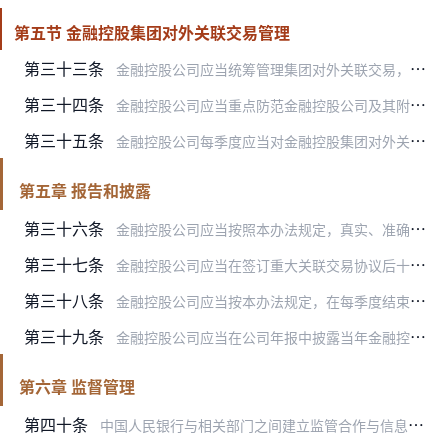
第五节 金融控股集团对外关联交易管理
第三十三条
金融控股公司应当统筹管理集团对外关联交易，及时对金融控股集团对外关联交易及其风险敞口进行收集汇总、监测分析和评估预警，重点关注金融控股集团对外关联交易的合规性和…
第三十四条
金融控股公司应当重点防范金融控股公司及其附属机构向金融控股公司的控股股东、实际控制人及其关联方进行利益输送的风险。
第三十五条
金融控股公司每季度应当对金融控股集团对外关联交易进行分析评估，包括但不限于：
第五章 报告和披露
第三十六条
金融控股公司应当按照本办法规定，真实、准确、完整、及时地报告并披露金融控股公司关联交易、金融控股集团内部交易和对外关联交易信息，不得存在任何虚假记载、误导性陈述…
第三十七条
金融控股公司应当在签订重大关联交易协议后十五个工作日内逐笔向中国人民银行及其住所地分支机构报送有关情况，内容至少包括：
第三十八条
金融控股公司应当按本办法规定，在每季度结束后四十日内向中国人民银行及其住所地分支机构报送关联交易整体情况，包括金融控股公司关联交易、金融控股集团内部交易和对外关…
第三十九条
金融控股公司应当在公司年报中披露当年金融控股公司关联交易的总体情况。金融控股公司应当在签订关联交易协议后十五个工作日内在公司网站逐笔披露本办法第三十七条规定须逐…
第六章 监督管理
第四十条
中国人民银行与相关部门之间建立监管合作与信息共享机制，加强金融控股公司及其附属机构的关联交易监管，及时共享相关关联方及关联交易信息，在必要时依据职责分工采取相应…