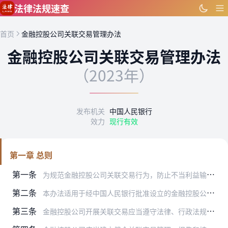
跳到主要内容
法律法规速查
首页
金融控股公司关联交易管理办法
金融控股公司关联交易管理办法
（2023年）
发布机关
中国人民银行
效力
现行有效
第一章 总则
第一条
为规范金融控股公司关联交易行为，防止不当利益输送、风险集中、风险传染和监管套利，促进金融控股公司稳健经营，根据《中华人民共和国公司法》、《国务院关于实施金融控股…
第二条
本办法适用于经中国人民银行批准设立的金融控股公司，以及金融控股公司及其附属机构共同构成的金融控股集团。
第三条
金融控股公司开展关联交易应当遵守法律、行政法规、企业财务制度和中国人民银行、国务院金融监督管理机构的有关规定，并按照企业会计准则进行会计处理，遵循诚实信用、穿透…