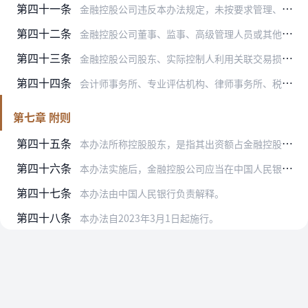
第四十一条
金融控股公司违反本办法规定，未按要求管理、报告、披露关联交易相关信息，或者违规开展关联交易的，中国人民银行应当要求其限期改正。
第四十二条
金融控股公司董事、监事、高级管理人员或其他相关人员违反本办法规定的，中国人民银行可以要求其限期改正；逾期未改正的，中国人民银行可以采取记入履职记录、要求金融控股…
第四十三条
金融控股公司股东、实际控制人利用关联交易损害金融控股公司利益的，中国人民银行可以要求其限期改正；对逾期未改正的，可以要求金融控股公司采取限制该股东的权利或者要求…
第四十四条
会计师事务所、专业评估机构、律师事务所、税务师事务所等服务机构违反诚信及勤勉尽责原则，出具文件存在虚假记载、误导性陈述或重大遗漏的，中国人民银行可以将发现的线索…
第七章 附则
第四十五条
本办法所称控股股东，是指其出资额占金融控股公司资本总额50%以上或其持有的股份占金融控股公司股本总额50%以上的股东；出资额或持有股份的比例虽不足50%，但依其…
第四十六条
本办法实施后，金融控股公司应当在中国人民银行认可的期限内完善各项制度和治理架构，稳妥有序落实本办法有关要求，确保过渡期满关联交易管理合规。
第四十七条
本办法由中国人民银行负责解释。
第四十八条
本办法自2023年3月1日起施行。