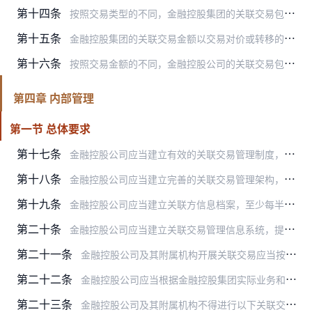
第十四条
按照交易类型的不同，金融控股集团的关联交易包括：
第十五条
金融控股集团的关联交易金额以交易对价或转移的利益计算，计算方式如下：
第十六条
按照交易金额的不同，金融控股公司的关联交易包括：
第四章 内部管理
第一节 总体要求
第十七条
金融控股公司应当建立有效的关联交易管理制度，明确事前、事中、事后的全流程管控措施，降低关联交易的复杂程度，提升金融控股集团整体关联交易管理水平，确保金融控股集团…
第十八条
金融控股公司应当建立完善的关联交易管理架构，包括：
第十九条
金融控股公司应当建立关联方信息档案，至少每半年更新一次，并向中国人民银行及其住所地分支机构报送。关联交易管理办公室负责关联方信息档案的更新、维护、分类和汇总等工…
第二十条
金融控股公司应当建立关联交易管理信息系统，提高关联方和关联交易管理的信息化和智能化水平，按照交易金额、交易频率、交易时间等因素对关联方的重要性进行排序，并及时向…
第二十一条
金融控股公司及其附属机构开展关联交易应当按照商业合理原则，具有真实的业务背景、条件合理、定价公允，明确交易对价的确定原则及定价方法。关联交易定价应当以明确、公允…
第二十二条
金融控股公司应当根据金融控股集团实际业务和风险状况，控制关联交易的数量和规模，按照交易类型、单一关联方、全部关联方等不同分类，审慎设置关键业务领域关联交易量化限…
第二十三条
金融控股公司及其附属机构不得进行以下关联交易：