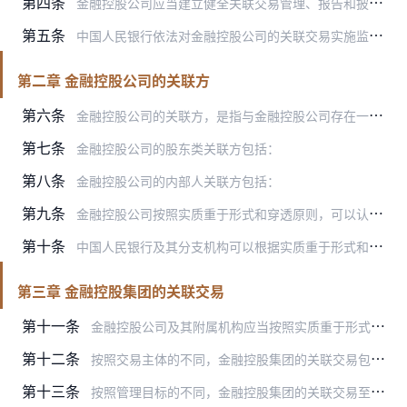
第四条
金融控股公司应当建立健全关联交易管理、报告和披露制度，强化金融控股公司和附属机构关联交易、金融控股集团内部交易和金融控股集团对外关联交易管理，提升集团风险管理和…
第五条
中国人民银行依法对金融控股公司的关联交易实施监督管理。中国人民银行副省级城市中心支行以上分支机构（以下简称中国人民银行分支机构）可以依照本办法开展相关工作。
第二章 金融控股公司的关联方
第六条
金融控股公司的关联方，是指与金融控股公司存在一方控制另一方，或对另一方施加重大影响，以及与金融控股公司同受一方控制或重大影响的自然人、法人、非法人组织或中国人民…
第七条
金融控股公司的股东类关联方包括：
第八条
金融控股公司的内部人关联方包括：
第九条
金融控股公司按照实质重于形式和穿透原则，可以认定以下自然人、法人或非法人组织为金融控股公司的关联方：
第十条
中国人民银行及其分支机构可以根据实质重于形式和穿透原则，认定可能导致金融控股公司或其附属机构利益不当转移的自然人、法人或非法人组织为金融控股公司的关联方。
第三章 金融控股集团的关联交易
第十一条
金融控股公司及其附属机构应当按照实质重于形式和穿透原则，识别、认定、管理关联交易并计算关联交易金额。
第十二条
按照交易主体的不同，金融控股集团的关联交易包括：
第十三条
按照管理目标的不同，金融控股集团的关联交易至少包括：