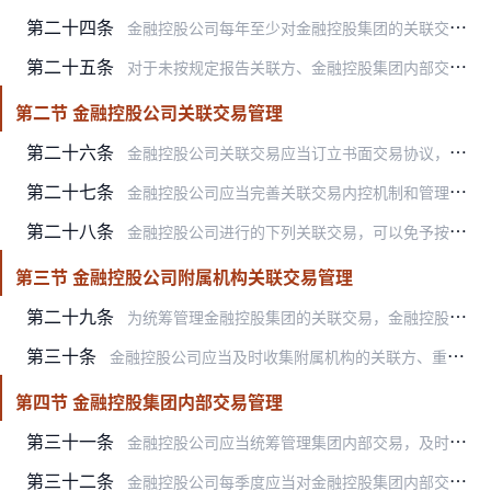
第二十四条
金融控股公司每年至少对金融控股集团的关联交易进行一次专项审计，并将审计结果报董事会和监事会。金融控股公司不得聘用关联方控制的会计师事务所、专业评估机构、律师事务…
第二十五条
对于未按规定报告关联方、金融控股集团内部交易和对外关联交易，以及违规开展关联交易等情形，金融控股公司应当按照内部问责制度对相关人员进行问责。
第二节 金融控股公司关联交易管理
第二十六条
金融控股公司关联交易应当订立书面交易协议，按照商业合理原则，以不优于对非关联方同类交易的条件进行。关联交易协议安排应具有真实商业背景，结构清晰，避免多层嵌套。
第二十七条
金融控股公司应当完善关联交易内控机制和管理流程，关键环节的审查意见以及关联交易管理委员会、董事会等会议决议、记录应当清晰可查。
第二十八条
金融控股公司进行的下列关联交易，可以免予按照关联交易的方式进行审议和披露，但在统计关联交易金额与比例时应当合并计算：
第三节 金融控股公司附属机构关联交易管理
第二十九条
为统筹管理金融控股集团的关联交易，金融控股公司应当充分了解附属机构所在行业以及上市公司的关联交易管理要求，督促附属机构满足有关规定。金融控股公司应当指导和督促未…
第三十条
金融控股公司应当及时收集附属机构的关联方、重大关联交易、季度关联交易情况等信息，按照交易金额、交易频率、交易时间等因素对附属机构以及附属机构关联方的重要性进行排…
第四节 金融控股集团内部交易管理
第三十一条
金融控股公司应当统筹管理集团内部交易，及时对金融控股集团内部交易及其风险敞口进行收集汇总、监测分析和评估预警，重点关注金融控股集团内部交易的合理性和公允性，提高…
第三十二条
金融控股公司每季度应当对金融控股集团内部交易进行分析评估，包括但不限于：