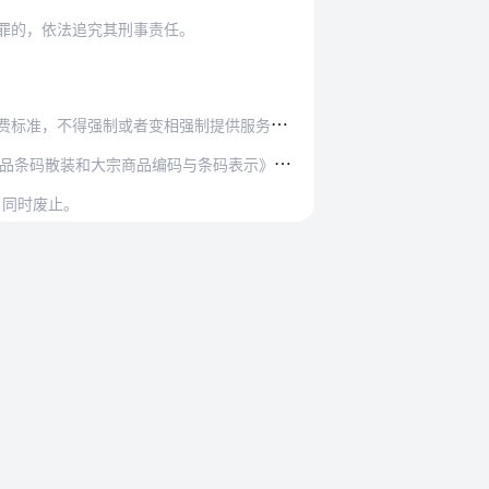
罪的，依法追究其刑事责任。
不得强制或者变相强制提供服务并收取价款。
编码与条码表示》（GB/T44899）、《商品…
》同时废止。