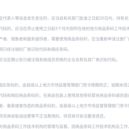
。
人等信息发生变化时，应当自有关部门批准之日起30日内，持有关文件和《系统成员证书》到
代码的，应当在停止使用之日起3个月内到所在地的地方商品条码工作技
产者、销售者和服务提供者，需要使用商品条码时，应当重新申请注册厂
用已经注销的厂商识别代码和相应条码。
应当定期公告已被注销系统成员资格的企业名称及其厂商识别代码。
相应条码的，由县级以上地方市场监督管理部门责令限期改正；逾期未改正
应商品条码的，在商品包装上使用其他条码冒充商品条码或伪造商品条码的，或者使用已经注
备案或者伪造的商品条码的，由县级以上地方市场监督管理部门责令限期改正；逾期未改
供货商收取进店费等不正当费用的，供货商可依法要求退还。
品条码工作技术机构的管理与监督。因商品条码工作技术机构及工作人员的失误，给