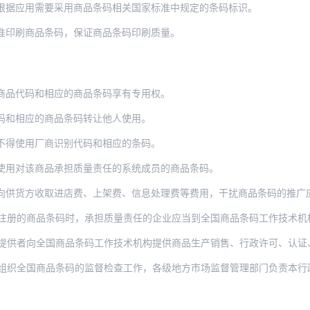
根据应用需要采用商品条码相关国家标准中规定的条码标识。
准印刷商品条码，保证商品条码印刷质量。
商品代码和相应的商品条码享有专用权。
码和相应的商品条码转让他人使用。
不得使用厂商识别代码和相应的条码。
使用对该商品承担质量责任的系统成员的商品条码。
向供货方收取进店费、上架费、信息处理费等费用，干扰商品条码的推广
的商品条码时，承担质量责任的企业应当到全国商品条码工作技术机构备案，并提交该
提供者向全国商品条码工作技术机构提供商品生产销售、行政许可、认证
组织全国商品条码的监督检查工作，各级地方市场监督管理部门负责本行