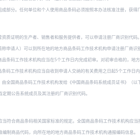
组成部分。任何单位和个人使用商品条码必须按照本办法核准注册，获得
营资质证明的生产者、销售者和服务提供者，可以申请注册厂商识别代码
简称申请人）可以到所在地的地方商品条码工作技术机构申请注册厂商识
工作技术机构应当在5个工作日内完成初审。对初审合格的，地方商品条码工作技术机构签
作技术机构应当自收到申请人交纳的有关费用之日起5个工作日内完成审核程序。对符合本
商品条码工作技术机构发给《中国商品条码系统成员证书》（以下简称《系统成员证书》）
当定期公告系统成员及其注册的厂商识别代码。
应当符合商品条码相关国家标准的规定。全国商品条码工作技术机构应当
准编制商品代码，向所在地的地方商品条码工作技术机构通报编码信息。