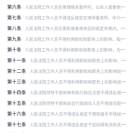
第六条
人民法院工作人员在审理相关案件时，以本人或者他人名义持有与所审理案件相关的上市公司股票的，应主动申请回避。
第七条
人民法院工作人员不得违反规定在律师事务所、中介机构及其他经济实体、社会团体中兼职，不得违反规定从事为案件当事人或者其他市场主体提供信息、介绍业务、开展咨询等有偿…
第八条
人民法院工作人员在离职或者退休后的规定年限内，不得具有下列行为：
第九条
人民法院工作人员不得利用职权和职务上的影响，指使他人提拔本人的配偶、子女及其配偶、以及其他特定关系人。
第十条
人民法院工作人员不得利用职权和职务上的影响，为本人的配偶、子女及其配偶、以及其他特定关系人支付、报销学习、培训、旅游等费用。
第十一条
人民法院工作人员不得利用职权和职务上的影响，为本人的配偶、子女及其配偶、以及其他特定关系人出国（境）定居、留学、探亲等向他人索取资助，或者让他人支付、报销上述费…
第十二条
人民法院工作人员不得利用职权和职务上的影响妨碍有关机关对涉及本人的配偶、子女及其配偶、以及其他特定关系人案件的调查处理。
第十三条
人民法院工作人员不得利用职权和职务上的影响进行下列活动：
第十四条
人民法院领导干部和审判执行岗位法官不得违反规定放任配偶、子女在其任职辖区内开办律师事务所、为案件当事人提供诉讼代理或者其他有偿法律服务。
第十五条
人民法院领导干部和综合行政岗位人员不得放任配偶、子女在其职权和业务范围内从事可能与公共利益发生冲突的经商、办企业、有偿中介服务等活动。
第十六条
人民法院工作人员不得违反规定干预和插手市场经济活动，从中收受财物或者为本人的配偶、子女及其配偶、以及其他特定关系人谋取利益。
第十七条
人民法院工作人员不得违反规定干扰妨碍有关机关对建设工程招投标、经营性土地使用权出让、房地产开发与经营等市场经济活动进行正常监管和案件查处。