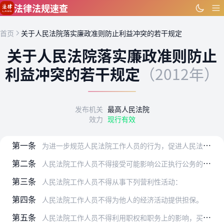
跳到主要内容
法律法规速查
首页
关于人民法院落实廉政准则防止利益冲突的若干规定
关于人民法院落实廉政准则防止
利益冲突的若干规定
（2012年）
发布机关
最高人民法院
效力
现行有效
第一条
为进一步规范人民法院工作人员的行为，促进人民法院工作人员公正廉洁执法，根据《中华人民共和国法官法》，并参照《中国共产党党员领导干部廉洁从政若干准则》，制定本规定…
第二条
人民法院工作人员不得接受可能影响公正执行公务的礼金、礼品、宴请以及旅游、健身、娱乐等活动安排。
第三条
人民法院工作人员不得从事下列营利性活动：
第四条
人民法院工作人员不得为他人的经济活动提供担保。
第五条
人民法院工作人员不得利用职权和职务上的影响，买卖股票或者认股权证；不得利用在办案工作中获取的内幕信息，直接或者间接买卖股票和证券投资基金，或者向他人提出买卖股票…