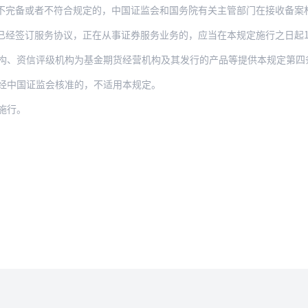
者不符合规定的，中国证监会和国务院有关主管部门在接收备案材料10个工作日内一次性告
签订服务协议，正在从事证券服务业务的，应当在本规定施行之日起10个工作日
评级机构为基金期货经营机构及其发行的产品等提供本规定第四条第一款第（二）项、第六条
经中国证监会核准的，不适用本规定。
起施行。