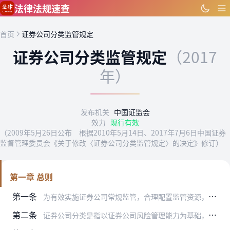
跳到主要内容
法律法规速查
首页
证券公司分类监管规定
证券公司分类监管规定
（2017
年）
发布机关
中国证监会
效力
现行有效
（2009年5月26日公布 根据2010年5月14日、2017年7月6日中国证券
监督管理委员会《关于修改〈证券公司分类监管规定〉的决定》修订）
第一章 总则
第一条
为有效实施证券公司常规监管，合理配置监管资源，提高监管效率，促进证券公司持续规范发展，根据《证券法》、《证券公司监督管理条例》等有关法律、行政法规的规定，制定本…
第二条
证券公司分类是指以证券公司风险管理能力为基础，结合公司市场竞争力和持续合规状况，按照本规定评价和确定证券公司的类别。