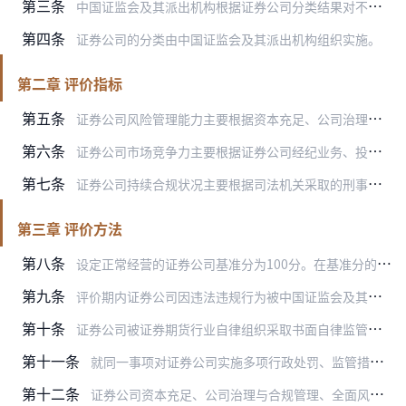
第三条
中国证监会及其派出机构根据证券公司分类结果对不同类别的证券公司实施区别对待的监管政策。
第四条
证券公司的分类由中国证监会及其派出机构组织实施。
第二章 评价指标
第五条
证券公司风险管理能力主要根据资本充足、公司治理与合规管理、全面风险管理、信息系统安全、客户权益保护、信息披露等6类评价指标，按照《证券公司风险管理能力评价指标与…
第六条
证券公司市场竞争力主要根据证券公司经纪业务、投行业务、资产管理业务、综合实力、创新能力等方面的情况进行评价。
第七条
证券公司持续合规状况主要根据司法机关采取的刑事处罚措施，中国证监会及其派出机构采取的行政处罚措施、监管措施及证券期货行业自律组织纪律处分、自律监管措施的情况进行…
第三章 评价方法
第八条
设定正常经营的证券公司基准分为100分。在基准分的基础上，根据证券公司风险管理能力评价指标与标准、市场竞争力、持续合规状况等方面情况，进行相应加分或扣分以确定证…
第九条
评价期内证券公司因违法违规行为被中国证监会及其派出机构实施行政处罚、监管措施或者被司法机关刑事处罚的，按以下原则给予相应扣分：
第十条
证券公司被证券期货行业自律组织采取书面自律监管措施的，每次扣0.25分；被采取纪律处分的，每次扣0.5分；证券公司被中国证监会授权履行相关职责的单位采取措施的，…
第十一条
就同一事项对证券公司实施多项行政处罚、监管措施、纪律处分、自律监管措施的，按最高分值扣分，不重复扣分，但因限期整改不到位再次被实施行政处罚、监管措施、纪律处分、…
第十二条
证券公司资本充足、公司治理与合规管理、全面风险管理、信息系统安全、客户权益保护和信息披露等6类评价指标存在一定问题，按具体评价标准每项扣0.5分。如已被采取监管…