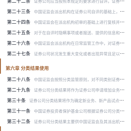
第二十二条
证券公司应当按照本规定的要求进行自评。证券公司应结合自身情况，对照评价指标与标准，如实反映存在的问题及被采取的监管措施，经公司主要负责人和合规负责人签署确认后，…
第二十三条
中国证监会派出机构在证券公司自评的基础上，根据日常监管掌握的情况，对证券公司自评结果进行初审和评价计分，将初审结果上报中国证监会。
第二十四条
中国证监会在派出机构初审的基础上进行复核并确定证券公司的类别，原则上于每年7月15日之前将分类结果书面告知证券公司。
第二十五条
对于在自评时隐瞒事项或者报送、提供的信息和资料有虚假记载、误导性陈述或重大遗漏的证券公司，中国证监会派出机构应当对公司主要负责人视情节轻重采取监管谈话等措施，并…
第二十六条
中国证监会派出机构在日常监管工作中，对证券公司发生的违规行为和异常情况应及时调查、迅速采取适当的监管措施并记入监管档案，在此基础上对证券公司进行客观、公正的初审…
第二十七条
证券公司状况发生重大变化或者出现异常且足以导致公司分类类别调整的，中国证监会及其派出机构应当根据有关情况及时对相关证券公司的分类进行动态调整；证券公司也可以向派…
第六章 分类结果使用
第二十八条
中国证监会按照分类监管原则，对不同类别证券公司规定不同的风险控制指标标准和风险资本准备计算比例，并在监管资源分配、现场检查和非现场检查频率等方面区别对待。
第二十九条
证券公司分类结果将作为证券公司申请增加业务种类、新设营业网点、发行上市等事项的审慎性条件。
第三十条
证券公司分类结果将作为确定新业务、新产品试点范围和推广顺序的依据。
第三十一条
中国证券投资者保护基金公司根据证券公司分类结果，确定不同级别的证券公司缴纳证券投资者保护基金的具体比例。
第三十二条
证券公司分类结果主要供中国证监会及其派出机构使用，证券公司不得将分类结果用于广告、宣传、营销等商业目的。