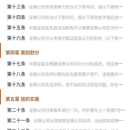
第十三条
证券公司市场竞争力符合以下条件的，按以下原则给予相应加分：
第十四条
证券公司符合以下条件的，按以下原则给予相应加分：
第十五条
中国证监会及其派出机构可以根据证券公司在评价期内落实专项监管工作情况，对证券公司的评价计分进行调整，每项最高可加或扣3分。
第十六条
证券公司可以申请中国证监会认可的机构（以下简称专业评价机构）组织专家对其专业管理能力、信息技术系统的稳定与安全、客户服务与管理水平、投资者教育等方面进行专业评价…
第四章 类别划分
第十七条
中国证监会根据证券公司评价计分的高低，将证券公司分为A（AAA、AA、A）、B（BBB、BB、B）、C（CCC、CC、C）、D、E等5大类11个级别。
第十八条
证券公司在评价期内存在挪用客户资产、违规委托理财、财务信息虚假、恶意规避监管或股东虚假出资、抽逃出资等违法违规行为的，将公司分类结果下调3个级别；情节严重的，将…
第十九条
证券公司在自评时，若不如实标注存在问题，存在遗漏、隐瞒等情况，将在应扣分事项上加倍扣分；自评时存在隐瞒重大事项或者报送、提供的信息和资料有虚假记载、误导性陈述或…
第五章 组织实施
第二十条
证券公司分类每年进行一次，评价期为上一年度5月1日至本年度4月30日，涉及的财务数据、业务数据原则上以上一年度经审计报表及中国证券业协会公布的信息为准。
第二十一条
证券公司分类按照证券公司自评、派出机构初审、中国证监会复核的程序进行。