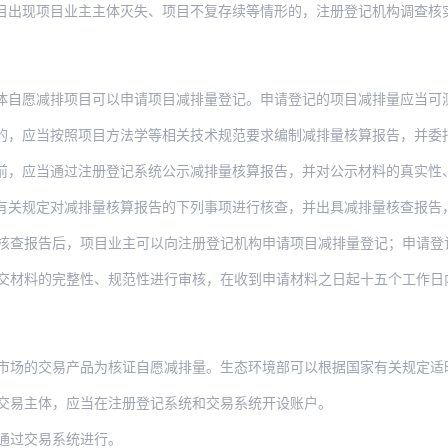
目出现项目业主主体灭失、项目不复存续等情形的，注册登记机构调查核
体自愿减排项目可以申请项目减排量登记。申请登记的项目减排量应当可
按照项目方法学等相关技术规范要求编制减排量核算报告，并委托审定与核查机构对减排量进
前，应当通过注册登记系统公示减排量核算报告，并对公示材料的真实性
有关规定对减排量核算报告的下列事项进行核查，并出具减排量核查报告
查报告后，项目业主可以向注册登记机构申请项目减排量登记；申请登记的项目减排
完整性、规范性进行审核，在收到申请材料之日起十五个工作日内对审核通过的项目减排量进
市场的交易产品为核证自愿减排量。生态环境部可以根据国家有关规定适
交易主体，应当在注册登记系统和交易系统开设账户。
通过交易系统进行。