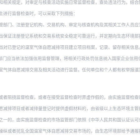
定，对审定与核查活动实施日常监督检查，查处违法行为。结合随机抽查、行政处罚、投诉举
主进行监督检查时，可以采取下列措施：
注册登记机构、交易机构、审定与核查机构及其相关工作人员应当忠于职守、依法办事、公正
册登记系统和交易系统安全稳定可靠运行，并定期向生态环境部报告全国温室气体自愿减排登
当对已登记的温室气体自愿减排项目建立项目档案，记录、留存相关信息
部门应当依法加强信用监督管理，将相关行政处罚信息纳入国家企业信用
气体自愿减排交易及相关活动进行监督。任何单位和个人都有权举报温室气体自愿减
监督检查，或者在接受监督检查时弄虚作假的，由实施监督检查的生态环境主管部门或者市场
目或者减排量登记时提供虚假材料的，由省级以上生态环境主管部门责令改正，处一万元以上
由实施监督检查的市场监管部门依照《中华人民共和国认证认可条例》责令改正，处五万元以
操纵或者扰乱全国温室气体自愿减排交易市场的，由生态环境部给予通报