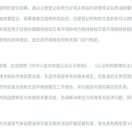
提供的成交结果，通过注册登记系统为交易主体及时变更核证自愿减排量
减排量登记、结算或者交易相关规定的，注册登记机构和交易机构可以按
于抵销全国碳排放权交易市场和地方碳排放权交易市场碳排放配额清缴、大型活动碳中和、抵
使用的具体规定，由生态环境部会同有关部门另行制定。
应当按照《中华人民共和国认证认可条例》、《认证机构管理办法》等关于认证机构的
市场监管总局、生态环境部发布的相关规定，在批准的业务范围内开展相关活动，保证审定与
市场监管总局和生态环境部提交工作报告，并对报告内容的真实性负责。
审定与核查技术委员会，协调解决审定与核查有关技术问题，研究提出相关工作建议，提升审
方对温室气体自愿减排交易及相关活动开展监督检查，查处具有典型意义