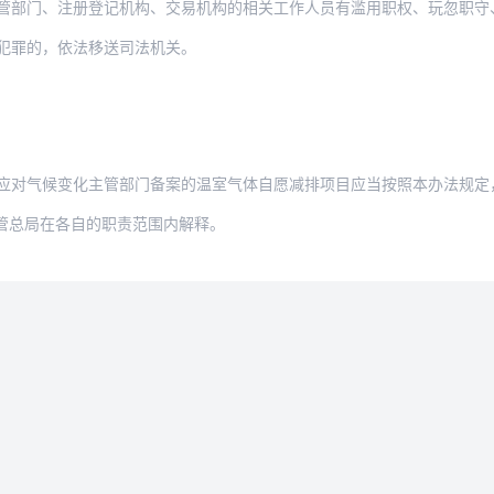
、注册登记机构、交易机构的相关工作人员有滥用职权、玩忽职守、徇私舞弊行为的，由其所
犯罪的，依法移送司法机关。
对气候变化主管部门备案的温室气体自愿减排项目应当按照本办法规定，重新申请项目登记；
管总局在各自的职责范围内解释。