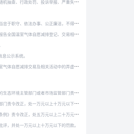
报、严重失信名单以及大数据分析等信息，对审定与…
廉洁，不得利用职务便利牟取不正当利益，不得参与…
记、交易相关活动和机构运行情况，及时报告对温室…
。
信息公示系统。
排交易及相关活动中的弄虚作假等违法行为。
监管部门责令改正，可以处一万元以上十万元以下的…
十万元以下的罚款；存在篡改、伪造数据等故意弄虚…
上二十万元以下的罚款，有违法所得的，没收违法所…
批评，并处一万元以上十万元以下的罚款。