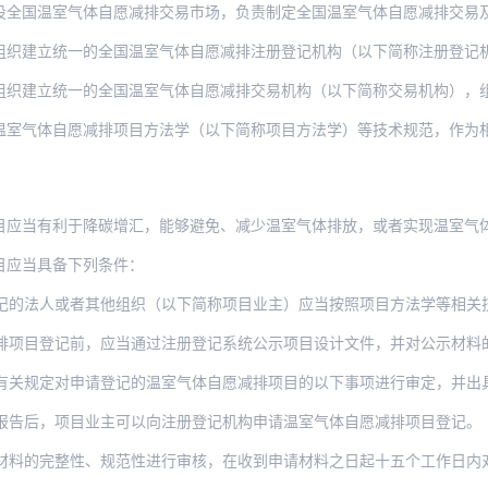
室气体自愿减排交易市场，负责制定全国温室气体自愿减排交易及相关活动的管理要求和技
统一的全国温室气体自愿减排注册登记机构（以下简称注册登记机构），组织建设全国温室
立统一的全国温室气体自愿减排交易机构（以下简称交易机构），组织建设全国温室
气体自愿减排项目方法学（以下简称项目方法学）等技术规范，作为相关领域自愿减
目应当有利于降碳增汇，能够避免、减少温室气体排放，或者实现温室气
目应当具备下列条件：
人或者其他组织（以下简称项目业主）应当按照项目方法学等相关技术规范要求编制项目设
排项目登记前，应当通过注册登记系统公示项目设计文件，并对公示材料
规定对申请登记的温室气体自愿减排项目的以下事项进行审定，并出具项目审定报
报告后，项目业主可以向注册登记机构申请温室气体自愿减排项目登记。
整性、规范性进行审核，在收到申请材料之日起十五个工作日内对审核通过的温室气体自愿减