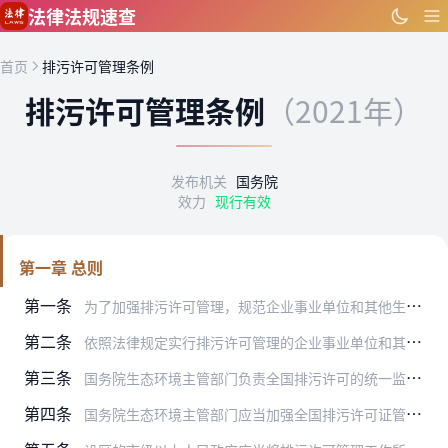
跳到主要内容
法律法规速查
首页
排污许可管理条例
排污许可管理条例
（2021年）
发布机关
国务院
效力
现行有效
第一章 总则
第一条
为了加强排污许可管理，规范企业事业单位和其他生产经营者排污行为，控制污染物排放，保护和改善生态环境，根据《中华人民共和国环境保护法》等有关法律，制定本条例。
第二条
依照法律规定实行排污许可管理的企业事业单位和其他生产经营者（以下称排污单位），应当依照本条例规定申请取得排污许可证；未取得排污许可证的，不得排放污染物。
第三条
国务院生态环境主管部门负责全国排污许可的统一监督管理。
第四条
国务院生态环境主管部门应当加强全国排污许可证管理信息平台建设和管理，提高排污许可在线办理水平。