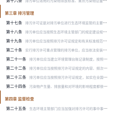
第十六条
排污单位适用的污染物排放标准、重点污染物总量控制要求发生变化，需要对排污许可证进行变更的，审批部门可以依法对排污许可证相应事项进行变更。
第三章 排污管理
第十七条
排污许可证是对排污单位进行生态环境监管的主要依据。
第十八条
排污单位应当按照生态环境主管部门的规定建设规范化污染物排放口，并设置标志牌。
第十九条
排污单位应当按照排污许可证规定和有关标准规范，依法开展自行监测，并保存原始监测记录。原始监测记录保存期限不得少于5年。
第二十条
实行排污许可重点管理的排污单位，应当依法安装、使用、维护污染物排放自动监测设备，并与生态环境主管部门的监控设备联网。
第二十一条
排污单位应当建立环境管理台账记录制度，按照排污许可证规定的格式、内容和频次，如实记录主要生产设施、污染防治设施运行情况以及污染物排放浓度、排放量。环境管理台账记…
第二十二条
排污单位应当按照排污许可证规定的内容、频次和时间要求，向审批部门提交排污许可证执行报告，如实报告污染物排放行为、排放浓度、排放量等。
第二十三条
排污单位应当按照排污许可证规定，如实在全国排污许可证管理信息平台上公开污染物排放信息。
第二十四条
污染物产生量、排放量和对环境的影响程度都很小的企业事业单位和其他生产经营者，应当填报排污登记表，不需要申请取得排污许可证。
第四章 监督检查
第二十五条
生态环境主管部门应当加强对排污许可的事中事后监管，将排污许可执法检查纳入生态环境执法年度计划，根据排污许可管理类别、排污单位信用记录和生态环境管理需要等因素，合…