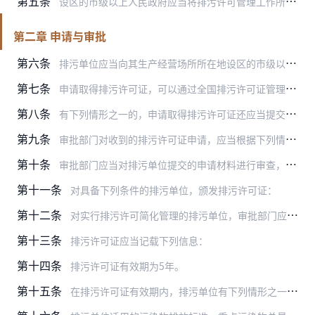
第五条
设区的市级以上人民政府应当将排污许可管理工作所需经费列入本级预算。
第二章 申请与审批
第六条
排污单位应当向其生产经营场所所在地设区的市级以上地方人民政府生态环境主管部门（以下称审批部门）申请取得排污许可证。
第七条
申请取得排污许可证，可以通过全国排污许可证管理信息平台提交排污许可证申请表，也可以通过信函等方式提交。
第八条
有下列情形之一的，申请取得排污许可证还应当提交相应材料：
第九条
审批部门对收到的排污许可证申请，应当根据下列情况分别作出处理：
第十条
审批部门应当对排污单位提交的申请材料进行审查，并可以对排污单位的生产经营场所进行现场核查。
第十一条
对具备下列条件的排污单位，颁发排污许可证：
第十二条
对实行排污许可简化管理的排污单位，审批部门应当自受理申请之日起20日内作出审批决定；对符合条件的颁发排污许可证，对不符合条件的不予许可并书面说明理由。
第十三条
排污许可证应当记载下列信息：
第十四条
排污许可证有效期为5年。
第十五条
在排污许可证有效期内，排污单位有下列情形之一的，应当重新申请取得排污许可证：