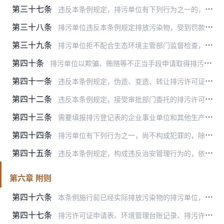
第三十七条
违反本条例规定，排污单位有下列行为之一的，由生态环境主管部门责令改正，处每次5千元以上2万元以下的罚款；法律另有规定的，从其规定：
第三十八条
排污单位违反本条例规定排放污染物，受到罚款处罚，被责令改正的，生态环境主管部门应当组织复查，发现其继续实施该违法行为或者拒绝、阻挠复查的，依照《中华人民共和国环…
第三十九条
排污单位拒不配合生态环境主管部门监督检查，或者在接受监督检查时弄虚作假的，由生态环境主管部门责令改正，处2万元以上20万元以下的罚款。
第四十条
排污单位以欺骗、贿赂等不正当手段申请取得排污许可证的，由审批部门依法撤销其排污许可证，处20万元以上50万元以下的罚款，3年内不得再次申请排污许可证。
第四十一条
违反本条例规定，伪造、变造、转让排污许可证的，由生态环境主管部门没收相关证件或者吊销排污许可证，处10万元以上30万元以下的罚款，3年内不得再次申请排污许可证。
第四十二条
违反本条例规定，接受审批部门委托的排污许可技术机构弄虚作假的，由审批部门解除委托关系，将相关信息记入其信用记录，在全国排污许可证管理信息平台上公布，同时纳入国家…
第四十三条
需要填报排污登记表的企业事业单位和其他生产经营者，未依照本条例规定填报排污信息的，由生态环境主管部门责令改正，可以处5万元以下的罚款。
第四十四条
排污单位有下列行为之一，尚不构成犯罪的，除依照本条例规定予以处罚外，对其直接负责的主管人员和其他直接责任人员，依照《中华人民共和国环境保护法》的规定处以拘留：
第四十五条
违反本条例规定，构成违反治安管理行为的，依法给予治安管理处罚；构成犯罪的，依法追究刑事责任。
第六章 附则
第四十六条
本条例施行前已经实际排放污染物的排污单位，不符合本条例规定条件的，应当在国务院生态环境主管部门规定的期限内进行整改，达到本条例规定的条件并申请取得排污许可证；逾…
第四十七条
排污许可证申请表、环境管理台账记录、排污许可证执行报告等文件的格式和内容要求，以及排污许可证申请与核发技术规范等，由国务院生态环境主管部门制定。