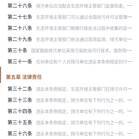
第二十六条
排污单位应当配合生态环境主管部门监督检查，如实反映情况，并按照要求提供排污许可证、环境管理台账记录、排污许可证执行报告、自行监测数据等相关材料。
第二十七条
生态环境主管部门可以通过全国排污许可证管理信息平台监控排污单位的污染物排放情况，发现排污单位的污染物排放浓度超过许可排放浓度的，应当要求排污单位提供排污许可证、…
第二十八条
生态环境主管部门根据行政执法过程中收集的监测数据，以及排污单位的排污许可证、环境管理台账记录、排污许可证执行报告、自行监测数据等相关材料，对排污单位在规定周期内…
第二十九条
生态环境主管部门依法通过现场监测、排污单位污染物排放自动监测设备、全国排污许可证管理信息平台获得的排污单位污染物排放数据，可以作为判定污染物排放浓度是否超过许可…
第三十条
国家鼓励排污单位采用污染防治可行技术。国务院生态环境主管部门制定并公布污染防治可行技术指南。
第三十一条
任何单位和个人对排污单位违反本条例规定的行为，均有向生态环境主管部门举报的权利。
第五章 法律责任
第三十二条
违反本条例规定，生态环境主管部门在排污许可证审批或者监督管理中有下列行为之一的，由上级机关责令改正；对直接负责的主管人员和其他直接责任人员依法给予处分：
第三十三条
违反本条例规定，排污单位有下列行为之一的，由生态环境主管部门责令改正或者限制生产、停产整治，处20万元以上100万元以下的罚款；情节严重的，报经有批准权的人民政…
第三十四条
违反本条例规定，排污单位有下列行为之一的，由生态环境主管部门责令改正或者限制生产、停产整治，处20万元以上100万元以下的罚款；情节严重的，吊销排污许可证，报经…
第三十五条
违反本条例规定，排污单位有下列行为之一的，由生态环境主管部门责令改正，处5万元以上20万元以下的罚款；情节严重的，处20万元以上100万元以下的罚款，责令限制生…
第三十六条
违反本条例规定，排污单位有下列行为之一的，由生态环境主管部门责令改正，处2万元以上20万元以下的罚款；拒不改正的，责令停产整治：