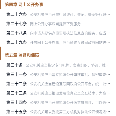
第四章 网上公开办事
第二十六条
公安机关应当开展行政许可、登记、备案等行政管理事项的网上办理。
第二十七条
网上公开办事应当提供下列服务：
第二十八条
向申请人提供办事事项执法信息查询服务，应当自该信息形成或者变更之日起5个工作日内进行。法律、法规、规章和其他规范性文件另有规定的，从其规定。
第二十九条
开展网上公开办事，应当通过互联网政府网站进行，同时可以通过移动客户端、自助终端等方式进行。
第五章 监督和保障
第三十条
公安机关应当指定专门机构，负责组织、协调、推动执法公开工作，并为开展执法公开提供必要的人员、物质保障。
第三十一条
公安机关应当建立执法公开审核审批、保密审查、信息发布协调的程序和机制，实现执法公开规范化。
第三十二条
公安机关应当建设互联网政府公开平台，统一公开本机关执法信息。上级公安机关或者本级人民政府提供统一互联网公开平台的，可以通过该平台公开。
第三十三条
公安机关应当推动发展信息安全交互技术，为高效便捷开展执法公开提供技术支持。
第三十四条
公安机关应当开展执法公开满意度测评，可以通过互联网公开平台或者政府网站、移动客户端、自助终端、电话等方式进行，也可以在窗口单位现场进行。
第三十五条
公安机关可以委托第三方机构对执法公开情况进行评估，并参考评估结果改进工作。