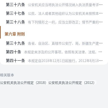
第三十六条
公安机关应当将执法公开情况纳入执法质量考评和绩效考核范围，建立完善奖惩机制。
第三十七条
公民、法人或者其他组织认为公安机关未按照本规定履行执法公开义务的，可以向该公安机关或者其上一级公安机关投诉。
第三十八条
有下列情形之一的，应当立即改正；情节严重的，依照有关规定对主管人员和其他责任人员予以处理：
第六章 附则
第三十九条
各省、自治区、直辖市公安厅、局，新疆生产建设兵团公安局可以根据本规定，结合本地实际，制定实施细则。
第四十条
本规定未涉及的公开事项，依照有关法律、法规、规章和其他规范性文件的规定执行。
第四十一条
本规定自2018年12月1日起施行，2012年8月18日印发的《公安机关执法公开规定》同时废止。
相关版本
公安机关执法公开规定（2018）
公安机关执法公开规定（2012）