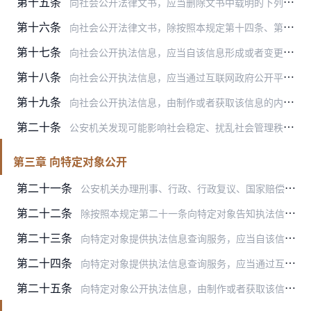
第十五条
向社会公开法律文书，应当删除文书中载明的下列信息：
第十六条
向社会公开法律文书，除按照本规定第十四条、第十五条隐匿、删除相关信息外，应当保持与原文书内容一致。
第十七条
向社会公开执法信息，应当自该信息形成或者变更之日起20个工作日内进行。公众需要即时知晓的限制交通措施、交通管制和现场管制的信息，应当即时公开；辖区治安状况、道路…
第十八条
向社会公开执法信息，应当通过互联网政府公开平台进行，同时可以通过公报、发布会、官方微博、移动客户端、自助终端，以及报刊、广播、电视等便于公众知晓的方式公布。
第十九条
向社会公开执法信息，由制作或者获取该信息的内设机构或者派出机构负责。必要时，征求政务公开、法制、保密部门的意见，并经本机关负责人批准。
第二十条
公安机关发现可能影响社会稳定、扰乱社会管理秩序的虚假或者不完整信息，应当在职责范围内及时发布准确信息予以澄清。
第三章 向特定对象公开
第二十一条
公安机关办理刑事、行政、行政复议、国家赔偿等案件，或者开展行政管理活动，法律、法规、规章和其他规范性文件规定向特定对象告知执法信息的，应当依照有关规定执行。
第二十二条
除按照本规定第二十一条向特定对象告知执法信息外，公安机关应当通过提供查询的方式，向报案或者控告的被害人、被侵害人或者其监护人、家属公开下列执法信息：
第二十三条
向特定对象提供执法信息查询服务，应当自该信息形成或者变更之日起5个工作日内进行。法律、法规和规范性文件对期限另有规定的，从其规定。
第二十四条
向特定对象提供执法信息查询服务，应当通过互联网政府公开平台进行，同时可以通过移动客户端、自助终端等方式进行。
第二十五条
向特定对象公开执法信息，由制作或者获取该信息的内设机构或者派出机构负责。