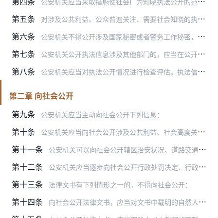
第四条
公安机关应当采取措施使社会广为知晓执法公开的范围、期限和途径，方便公民、法人和其他组织依法获取执法信息。
第五条
对涉及公共利益、公众普遍关注、需要社会知晓的执法信息，应当主动向社会公开；对不宜向社会公开，但涉及特定对象权利义务、需要特定对象知悉的执法信息，应当主动向特定对…
第六条
公安机关不得公开涉及国家秘密或者警务工作秘密，以及可能影响国家安全、公共安全、经济安全和社会稳定或者妨害执法活动的执法信息。
第七条
公安机关公开执法信息涉及其他部门的，应当在公开前与有关部门确认；公开执法信息依照国家有关规定需要批准的，应当在批准后公开。
第八条
公安机关应当对执法公开情况进行检查评估。执法信息不应当公开而公开的，应当立即撤回；公开的执法信息错误或者发生变更的，应当立即纠正或者更新；执法信息公开后可能或者…
第二章 向社会公开
第九条
公安机关应当主动向社会公开下列信息：
第十条
公安机关应当向社会公开涉及公共利益、社会高度关注的重大案事件调查进展和处理结果，以及打击违法犯罪活动的重大决策和行动。但公开后可能影响国家安全、公共安全、经济安…
第十一条
公安机关可以向社会公开辖区治安状况、道路交通安全形势、安全防范预警等信息。
第十二条
公安机关应当逐步向社会公开行政处罚决定、行政复议结果的生效法律文书。适用简易程序作出的行政处罚决定生效法律文书可以不向社会公开。
第十三条
法律文书有下列情形之一的，不得向社会公开：
第十四条
向社会公开法律文书，应当对文书中载明的自然人姓名作隐名处理，保留姓氏，名字以“某”替代。